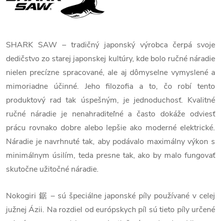
SHARK SAW – tradičný japonský výrobca čerpá svoje
dedičstvo zo starej japonskej kultúry, kde bolo ručné náradie
nielen precízne spracované, ale aj dômyselne vymyslené a
mimoriadne účinné. Jeho filozofia a to, čo robí tento
produktový rad tak úspešným, je jednoduchosť. Kvalitné
ručné náradie je nenahraditeľné a často dokáže odviesť
prácu rovnako dobre alebo lepšie ako moderné elektrické.
Náradie je navrhnuté tak, aby podávalo maximálny výkon s
minimálnym úsilím, teda presne tak, ako by malo fungovať
skutočne užitočné náradie.
Nokogiri 鋸 – sú špeciálne japonské píly používané v celej
južnej Ázii. Na rozdiel od európskych píl sú tieto píly určené