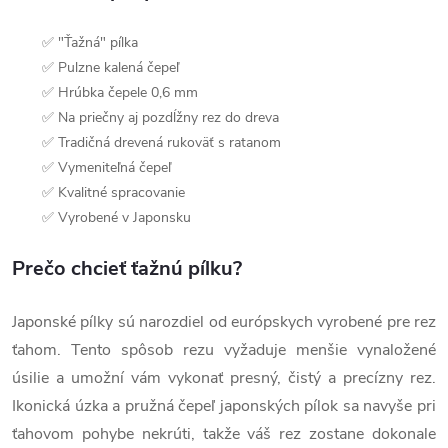
✅ "Ťažná" pílka
✅ Pulzne kalená čepeľ
✅ Hrúbka čepele 0,6 mm
✅ Na priečny aj pozdĺžny rez do dreva
✅ Tradičná drevená rukoväť s ratanom
✅ Vymeniteľná čepeľ
✅ Kvalitné spracovanie
✅ Vyrobené v Japonsku
Prečo chcieť ťažnú pílku?
Japonské pílky sú narozdiel od európskych vyrobené pre rez
ťahom. Tento spôsob rezu vyžaduje menšie vynaložené
úsilie a umožní vám vykonať presný, čistý a precízny rez.
Ikonická úzka a pružná čepeľ japonských pílok sa navyše pri
ťahovom pohybe nekrúti, takže váš rez zostane dokonale