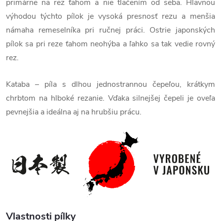
primárne na rez ťahom a nie tlačením od seba. Hlavnou
výhodou týchto pílok je vysoká presnosť rezu a menšia
námaha remeselníka pri ručnej práci. Ostrie japonských
pílok sa pri reze ťahom neohýba a ľahko sa tak vedie rovný
rez.
Kataba – píla s dlhou jednostrannou čepeľou, krátkym
chrbtom na hlboké rezanie. Vďaka silnejšej čepeli je oveľa
pevnejšia a ideálna aj na hrubšiu prácu.
Vlastnosti pílky