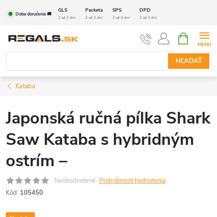
Prejsť
GLS
Packeta
SPS
DPD
Doba doručenia 🚚
na
2 až 3 dni
2 až 3 dni
3 až 4 dni
2 až 3 dni
obsah
NÁKUPN
KOŠÍK
HĽADAŤ
Kataba
Japonská ručná pílka Shark
Saw Kataba s hybridným
ostrím –
Neohodnotené
Podrobnosti hodnotenia
Kód:
105450