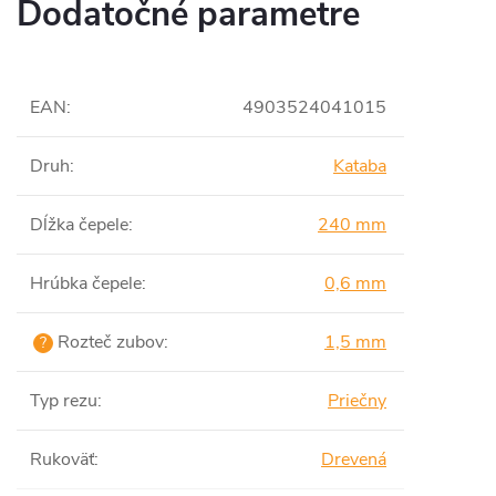
Dodatočné parametre
EAN
:
4903524041015
Druh
:
Kataba
Dĺžka čepele
:
240 mm
Hrúbka čepele
:
0,6 mm
Rozteč zubov
:
1,5 mm
?
Typ rezu
:
Priečny
Rukoväť
:
Drevená