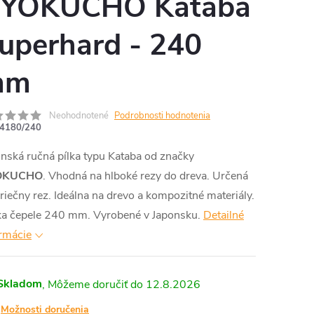
YOKUCHO Kataba
uperhard - 240
mm
Neohodnotené
Podrobnosti hodnotenia
4180/240
nská ručná pílka typu Kataba od značky
OKUCHO
. Vhodná na hlboké rezy do dreva. Určená
riečny rez. Ideálna na drevo a kompozitné materiály.
ka čepele 240 mm. Vyrobené v Japonsku.
Detailné
rmácie
Skladom
12.8.2026
Možnosti doručenia