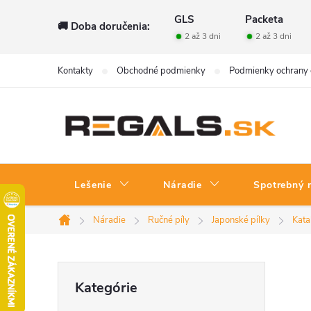
Prejsť
GLS
Packeta
🚚 Doba doručenia:
na
2 až 3 dni
2 až 3 dni
obsah
Kontakty
Obchodné podmienky
Podmienky ochrany 
Lešenie
Náradie
Spotrebný 
Náradie
Ručné píly
Japonské pílky
Kat
Domov
B
Preskočiť
Kategórie
kategórie