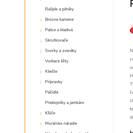
Rašple a pilníky
Brúsne kamene
Palice a kladivá
Skrutkovače
N
Svorky a zveráky
c
Vodiace lišty
u
Kliešte
H
Prípravky
T
č
Páčidlá
c
Priebojníky a jamkáre
t
Kľúče
d
Murárske náradie
H