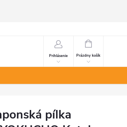
NÁKUPNÝ
KOŠÍK
Prázdny košík
Prihlásenie
aponská pílka