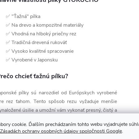
✅ "Ťažná" pílka
✅ Na drevo a kompozitné materiály
✅ Vhodná na hlboký priečny rez
✅ Tradičná drevená rukoväť
✅ Vysoko kvalitné spracovanie
✅ Vyrobené v Japonsku
rečo chcieť ťažnú pílku?
aponské pílky sú narozdiel od Európskych vyrobené
re rez ťahom. Tento spôsob rezu vyžaduje menšie
ynaložené úsilie a umožní vám vykonať presný, čistý a
recízny rez. Ikonická úzka a pružná čepeľ japonských
bory cookie. Ďalším prechádzaním tohto webu vyjadrujete súhla
ílok sa navyše pri ťahovom pohybe nekrúti, takže váš
Zásadách ochrany osobných údajov spoločnosti Google
.
ez zostane dokonale rovný. Prevažná väčšina