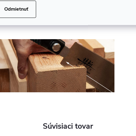
aponských ručných pílok má vyšší profil čepele a
Odmietnuť
ysokú hustotu zubov. Ideálny nástroj nielen na úpravu
etailov na vašich projektoch.
Chcete vedieť viac?
Súvisiaci tovar