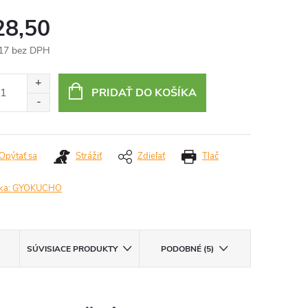
28,50
17 bez DPH
otková
:
PRIDAŤ DO KOŠÍKA
Opýtať sa
Strážiť
Zdieľať
Tlač
ka:
GYOKUCHO
SÚVISIACE PRODUKTY
PODOBNÉ (5)