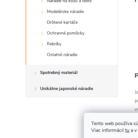
Náradie na kožu a textil
Modelárske náradie
Drôtené kartáče
Ochranné pomôcky
Rebríky
Ostatné náradie
Spotrebný materiál
P
Unikátne japonské náradie
J
p
v
p
Tento web používa sú
p
Viac informácií
tu
a v
r