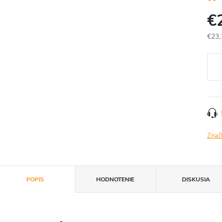
€
€23,
Jedn
cena
Znač
POPIS
HODNOTENIE
DISKUSIA