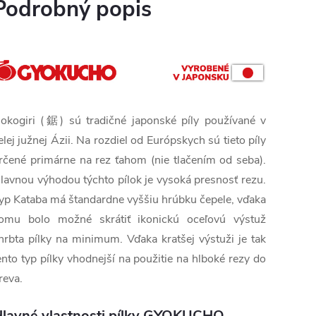
Podrobný popis
okogiri (鋸) sú tradičné japonské píly používané v
elej južnej Ázii. Na rozdiel od Európskych sú tieto píly
rčené primárne na rez ťahom (nie tlačením od seba).
lavnou výhodou týchto pílok je vysoká presnosť rezu.
yp Kataba má štandardne vyššiu hrúbku čepele, vďaka
omu bolo možné skrátiť ikonickú oceľovú výstuž
hrbta pílky na minimum. Vďaka kratšej výstuži je tak
ento typ pílky vhodnejší na použitie na hlboké rezy do
reva.
lavné vlastnosti pílky GYOKUCHO