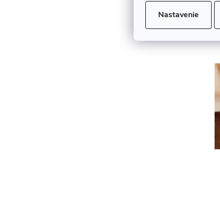
j
Nastavenie
v
d