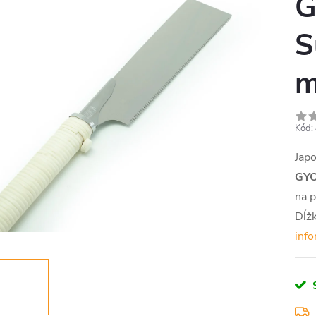
G
S
Kód:
Japo
GY
na p
Dĺž
info