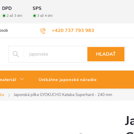
DPD
SPS
2 až 3 dni
3 až 4 dni
+420 737 793 983
osobných údajov
Veľkoobchod
Vrátenie tovaru
HĽADAŤ
materiál
Unikátne japonské náradie
aba
Japonská pílka GYOKUCHO Kataba Superhard - 240 mm
J