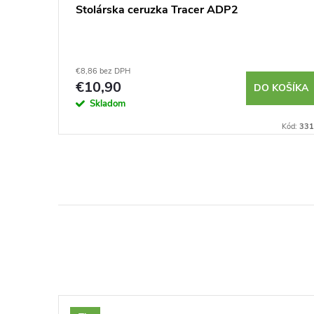
OLD S1
Stolárska ceruzka Tracer ADP2
€8,86 bez DPH
€10,90
KOŠÍKA
DO KOŠÍKA
Skladom
Kód:
387672
Kód:
331