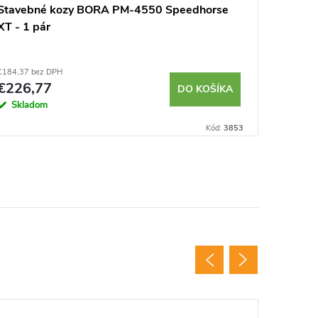
Stavebné kozy BORA PM-4550 Speedhorse
Prenos
XT - 1 pár
€184,37 bez DPH
€154,14 b
€226,77
€189,
DO KOŠÍKA
Skladom
Sklad
Kód:
3853