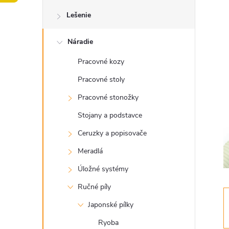
o
Lešenie
č
Náradie
n
Pracovné kozy
ý
Pracovné stoly
p
Pracovné stonožky
Stojany a podstavce
a
Ceruzky a popisovače
n
Meradlá
Úložné systémy
e
Ručné píly
l
Japonské pílky
Ryoba