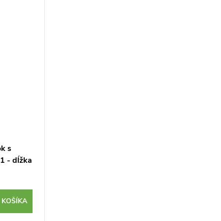
SK11. Celková dĺžka...
k s
1 - dĺžka
 KOŠÍKA