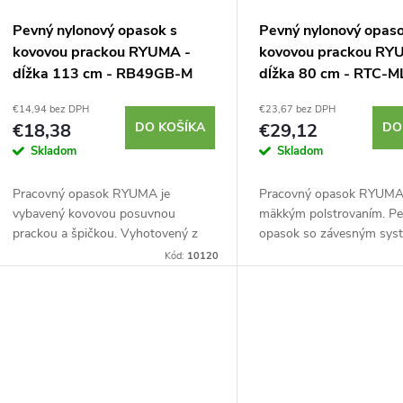
r
r
Pevný nylonový opasok s
Pevný nylonový opaso
o
kovovou prackou RYUMA -
kovovou prackou RY
o
dĺžka 113 cm - RB49GB-M
dĺžka 80 cm - RTC-
d
d
€14,94 bez DPH
€23,67 bez DPH
€18,38
DO KOŠÍKA
€29,12
DO
u
Skladom
Skladom
u
k
Pracovný opasok RYUMA je
Pracovný opasok RYUMA
k
vybavený kovovou posuvnou
mäkkým polstrovaním. P
t
prackou a špičkou. Vyhotovený z
opasok so závesným sys
t
pevného nylonového pásu so šírkou
náradie a príslušenstvo v
Kód:
10120
o
5 cm, dokonale dopĺňa vrecká a
vreciek a puzdier značk
o
puzdrá RYUMA. Celková dĺžka...
iných. Celková dĺžka opask
v
v