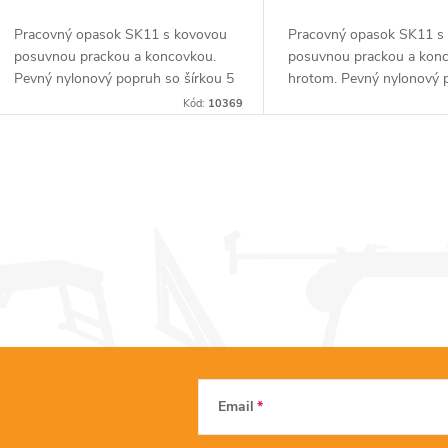
Pracovný opasok SK11 s kovovou
Pracovný opasok SK11 s
posuvnou prackou a koncovkou.
posuvnou prackou a kon
Pevný nylonový popruh so šírkou 5
hrotom. Pevný nylonový p
cm, ktorý ideálne dopĺňa vrecká a
šírkou 5 cm, ideálne dopl
Kód:
10369
puzdrá SK11. Celková dĺžka opasku
vrecká a puzdrá. Celková 
je 130 cm.
opasku je 128 cm....
O
v
á
d
a
Email
c