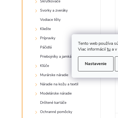
Skrutkovače
Svorky a zveráky
Vodiace lišty
Kliešte
Prípravky
Tento web používa sú
Páčidlá
Viac informácií
tu
a v
Priebojníky a jamkáre
Nastavenie
Kľúče
Murárske náradie
Náradie na kožu a textil
Modelárske náradie
Drôtené kartáče
Ochranné pomôcky