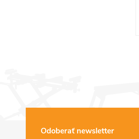
l
Z
Odoberať newsletter