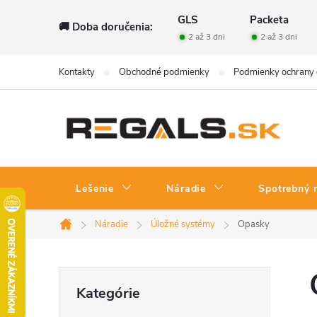
Prejsť
GLS
Packeta
🚚 Doba doručenia:
na
2 až 3 dni
2 až 3 dni
obsah
Kontakty
Obchodné podmienky
Podmienky ochrany 
Lešenie
Náradie
Spotrebný 
Náradie
Úložné systémy
Opasky
Domov
B
Preskočiť
Kategórie
kategórie