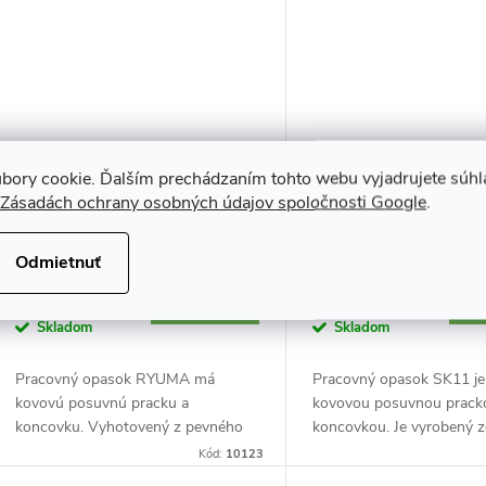
bory cookie. Ďalším prechádzaním tohto webu vyjadrujete súhla
Pevný nylonový opasok s
Pracovný opasok s k
Zásadách ochrany osobných údajov spoločnosti Google
.
kovovou prackou RYUMA -
prackou SK11 - dĺžk
dĺžka 128 cm - RB49GB-L
- SB-S50DX - čierny
Odmietnuť
€15,62 bez DPH
€15,62 bez DPH
€19,21
DO KOŠÍKA
€19,21
DO
Skladom
Skladom
Pracovný opasok RYUMA má
Pracovný opasok SK11 je
kovovú posuvnú pracku a
kovovou posuvnou prack
koncovku. Vyhotovený z pevného
koncovkou. Je vyrobený z
nylonu so šírkou 5 cm, dokonale
nylonového popruhu s ší
Kód:
10123
dopĺňa vrecká a puzdrá RYUMA.
ktorý ideálne dopĺňa vrec