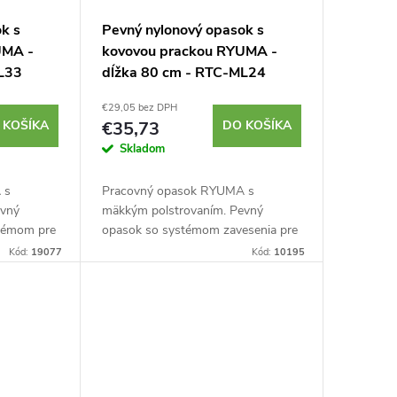
k s
Pevný nylonový opasok s
UMA -
kovovou prackou RYUMA -
ML33
dĺžka 80 cm - RTC-ML24
€29,05 bez DPH
 KOŠÍKA
€35,73
DO KOŠÍKA
Skladom
 s
Pracovný opasok RYUMA s
evný
mäkkým polstrovaním. Pevný
témom pre
opasok so systémom zavesenia pre
rátane
nástroje a príslušenstvo vo forme
Kód:
19077
Kód:
10195
y RYUMA a
vreciek a držiakov nielen značky
u...
RYUMA. Celková dĺžka...