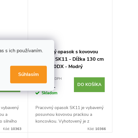
s s ich používaním.
ovovou
Pracovný opasok s kovovou
a 130 cm
prackou SK11 - Dĺžka 130 cm
- SB-S50DX - Modrý
Súhlasím
€15,62 bez DPH
 KOŠÍKA
€19,21
DO KOŠÍKA
Skladom
 vybavený
Pracovný opasok SK11 je vybavený
ou a
posuvnou kovovou prackou a
o silného
koncovkou. Vyhotovený je z
rkou 5 cm,
pevného nylonového pásu s šírkou
Kód:
10363
Kód:
10366
ká a
5 cm, ideálne dopĺňa tašky a vrecká