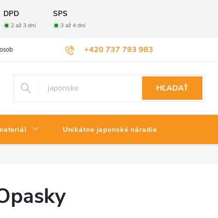
DPD
SPS
2 až 3 dni
3 až 4 dni
+420 737 793 983
osobných údajov
Veľkoobchod
Vrátenie tovaru
HĽADAŤ
materiál
Unikátne japonské náradie
Opasky