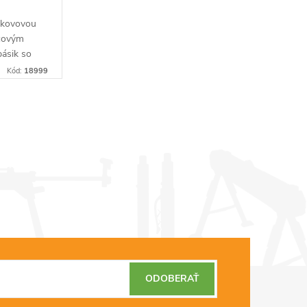
 kovovou
covým
ásik so
nený o
Kód:
18999
dĺžka
ODOBERAŤ