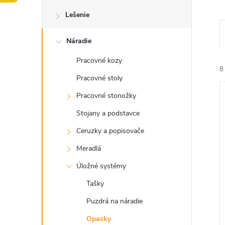
o
Lešenie
č
Náradie
n
Pracovné kozy
ý
8
Pracovné stoly
p
Pracovné stonožky
Stojany a podstavce
a
Ceruzky a popisovače
n
Meradlá
i
i
Úložné systémy
e
Tašky
l
Puzdrá na náradie
Opasky