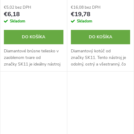
€5,02 bez DPH
€16,08 bez DPH
€6,18
€19,78
Skladom
Skladom
DO KOŠÍKA
DO KOŠÍKA
Diamantové brúsne teliesko v
Diamantový kotúč od
zaoblenom tvare od
značky SK11. Tento nástroj je
značky SK11 je ideálny nástroj
odolný, ostrý a všestranný, čo
na brúsenie a odstraňovanie
ho robí vhodným pre betón,
ostrín rôznych materiálov ako
sklo, mramor alebo keramiku a
napríklad: železo, sklo, kameň
kovy. Jeho telo je tvorené z...
a...