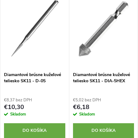
d
ý
Najpredávanejšie
e
p
Abecedne
n
i
i
s
e
p
Diamantové brúsne kužeľové
Diamantové brúsne kužeľové
p
teliesko SK11 - D-05
teliesko SK11 - DIA-5HEX
r
r
o
€8,37 bez DPH
€5,02 bez DPH
o
€10,30
€6,18
d
Skladom
Skladom
d
u
DO KOŠÍKA
DO KOŠÍKA