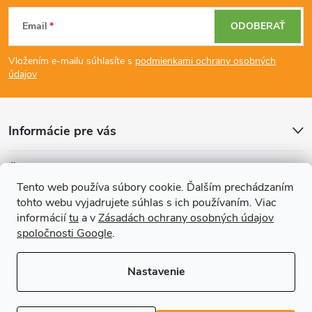
Z
c
Email
ODOBERAŤ
á
i
Vložením e-mailu súhlasíte s
podmienkami ochrany osobných
p
e
údajov
p
ä
r
Informácie pre vás
t
v
Články
i
k
Tento web používa súbory cookie. Ďalším prechádzaním
tohto webu vyjadrujete súhlas s ich používaním. Viac
Prijímame online platby
e
y
informácií
tu
a v
Zásadách ochrany osobných údajov
spoločnosti Google
.
v
ý
Nastavenie
p
Copyright 2026
REGALS.sk
. Všetky práva vyhradené.
Upraviť nastavenie