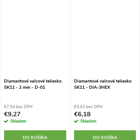
šesťhrannou stopkou a
priemerom 3 mm.
stromčekovou...
Diamantové valcové teliesko
Diamantové valcové teliesko
SK11 - 2 mm - D-01
SK11 - DIA-3HEX
€7,54 bez DPH
€5,02 bez DPH
€9,27
€6,18
Skladom
Skladom
DO KOŠÍKA
DO KOŠÍKA