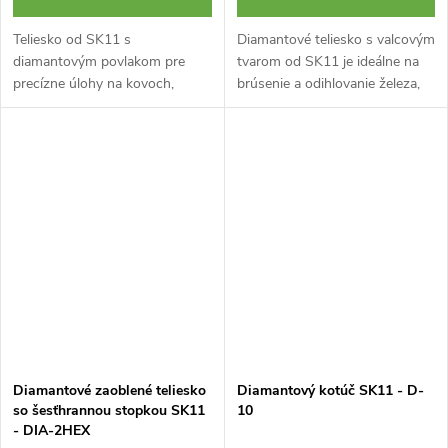
Teliesko od SK11 s
Diamantové teliesko s valcovým
diamantovým povlakom pre
tvarom od SK11 je ideálne na
precízne úlohy na kovoch,
brúsenie a odihlovanie železa,
betóne, skle, mramoru a
ocele, skla, kameňa alebo aj
keramike. Je trvanlivé a zostáva
keramiky. Vďaka šesťhrannej
ostré po dlhú dobu použitia.
stopke s priemerom 6,35...
Upína sa pomocou...
Diamantové zaoblené teliesko
Diamantový kotúč SK11 - D-
so šesťhrannou stopkou SK11
10
- DIA-2HEX