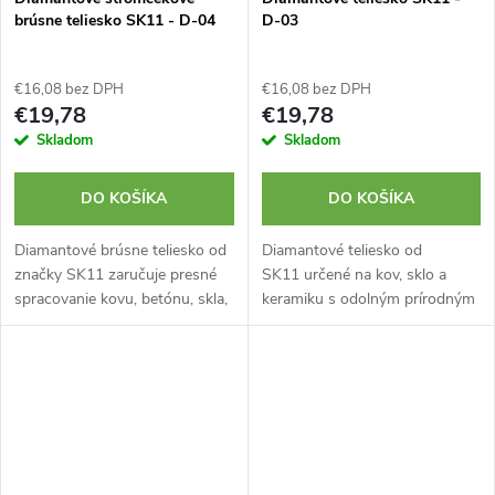
brúsne teliesko SK11 - D-04
D-03
€16,08 bez DPH
€16,08 bez DPH
€19,78
€19,78
Skladom
Skladom
DO KOŠÍKA
DO KOŠÍKA
Diamantové brúsne teliesko od
Diamantové teliesko od
značky SK11 zaručuje presné
SK11 určené na kov, sklo a
spracovanie kovu, betónu, skla,
keramiku s odolným prírodným
mramoru alebo keramiky s
diamantovým povlakom.
výnimočnou odolnosťou.
Upínanie pomocou valcovej
Disponuje valcovou stopkou s...
stopky s priemerom 3 mm.