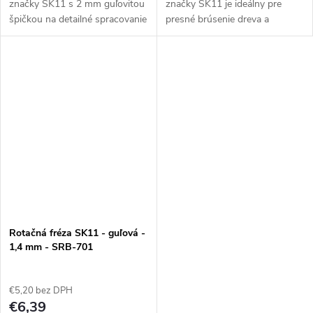
značky SK11 s 2 mm guľovitou
značky SK11 je ideálny pre
špičkou na detailné spracovanie
presné brúsenie dreva a
dreva a striebra. Hodí sa na
striebra. Upína sa pomocou
výrobu pečiatok. Nástroj
valcovej stopky s priemerom
používajte max do 30000
2,35 mm.
ot./min....
Rotačná fréza SK11 - guľová -
1,4 mm - SRB-701
€5,20 bez DPH
€6,39