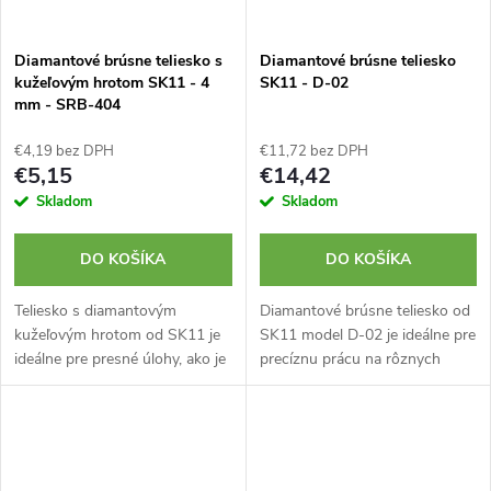
Diamantové brúsne teliesko s
Diamantové brúsne teliesko
kužeľovým hrotom SK11 - 4
SK11 - D-02
mm - SRB-404
€4,19 bez DPH
€11,72 bez DPH
€5,15
€14,42
Skladom
Skladom
DO KOŠÍKA
DO KOŠÍKA
Teliesko s diamantovým
Diamantové brúsne teliesko od
kužeľovým hrotom od SK11 je
SK11 model D-02 je ideálne pre
ideálne pre presné úlohy, ako je
precíznu prácu na rôznych
gravírovanie skla a vyrezávanie
pevných materiáloch ako
vtákov. Hrot má rozmer 4 mm a
napríklad kov, sklo, mramor.
disponuje 2,35 mm valcovou...
Priemer valcovej stopky je 3
mm.