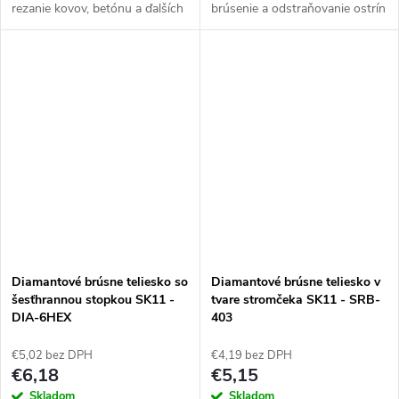
rezanie kovov, betónu a ďalších
brúsenie a odstraňovanie ostrín
materiálov. Vďaka svojmu
zo železa, ocele, skla, kameňa a
prírodnému diamantovému
keramiky. Disponuje hex
povlaku je mimoriadne odolná.
stopkou s priemerom 6,35 mm.
Disponuje...
Diamantové brúsne teliesko so
Diamantové brúsne teliesko v
šesťhrannou stopkou SK11 -
tvare stromčeka SK11 - SRB-
DIA-6HEX
403
€5,02 bez DPH
€4,19 bez DPH
€6,18
€5,15
Skladom
Skladom