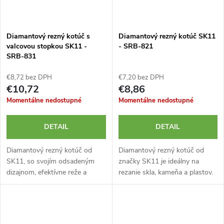
Diamantový rezný kotúč s
Diamantový rezný kotúč SK11
valcovou stopkou SK11 -
- SRB-821
SRB-831
€8,72 bez DPH
€7,20 bez DPH
€10,72
€8,86
Momentálne nedostupné
Momentálne nedostupné
DETAIL
DETAIL
Diamantový rezný kotúč od
Diamantový rezný kotúč od
SK11, so svojím odsadeným
značky SK11 je ideálny na
dizajnom, efektívne reže a
rezanie skla, kameňa a plastov.
spracováva tenké škrupiny, sklo
Má priemer 22 mm, hrúbku 0,7
a keramiku. Upína sa pomocou
mm a pracuje pri maximálnej
valcovej stopky s priemerom
rýchlosti 10 000 ot./min....
2,35...