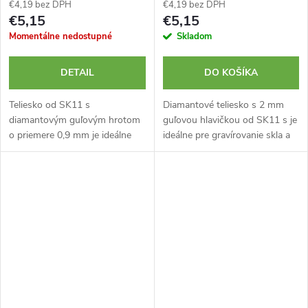
€4,19 bez DPH
€4,19 bez DPH
€5,15
€5,15
Momentálne nedostupné
Skladom
DETAIL
DO KOŠÍKA
Teliesko od SK11 s
Diamantové teliesko s 2 mm
diamantovým guľovým hrotom
guľovou hlavičkou od SK11 s je
o priemere 0,9 mm je ideálne
ideálne pre gravírovanie skla a
pre presné gravírovanie skla.
rezbárske práce na dreve. Upína
Upína sa pomocou valcovej
sa pomocou valcovej stopky s
stopky s priemerom 2,35 mm.
priemerom 2,35 mm.