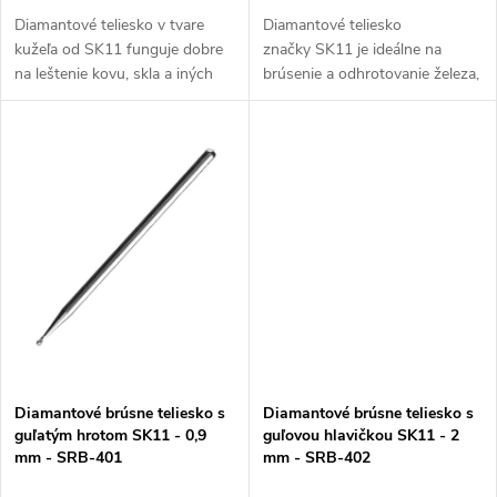
u
k
Diamantové teliesko v tvare
Diamantové teliesko
kužeľa od SK11 funguje dobre
značky SK11 je ideálne na
k
na leštenie kovu, skla a iných
brúsenie a odhrotovanie železa,
t
materiálov. Má silnú nerezovú
ocele, skla alebo kameňa. Tento
t
os, čo ho robí odolným. Upína
model má špicatý valcový tvar s
o
sa pomocou valcovej...
rozmermi 10x10 mm. Upínanie
o
je...
v
v
Diamantové brúsne teliesko s
Diamantové brúsne teliesko s
guľatým hrotom SK11 - 0,9
guľovou hlavičkou SK11 - 2
mm - SRB-401
mm - SRB-402