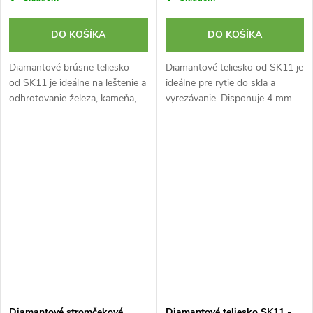
DO KOŠÍKA
DO KOŠÍKA
Diamantové brúsne teliesko
Diamantové teliesko od SK11 je
od SK11 je ideálne na leštenie a
ideálne pre rytie do skla a
odhrotovanie železa, kameňa,
vyrezávanie. Disponuje 4 mm
ocele a skla alebo keramiky s
hlavou v tvare stromčeka.
veľkosťou zrna #100. Disponuje
Upína sa pomocou valcovej
šesťhrannou stopkou s...
stopky s priemerom 2,35 mm.
Diamantové stromčekové
Diamantové teliesko SK11 -