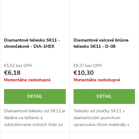
Diamantové teliesko SK11 -
Diamantové valcové brúsne
stromčekové - DIA-1HEX
teliesko SK11 - D-08
€5,02 bez DPH
€8,37 bez DPH
€6,18
€10,30
Momentálne nedostupné
Momentálne nedostupné
DETAIL
DETAIL
Diamantové teliesko od SK11 je
Teliesko od značky SK11 s
ideálne na leštenie a
diamantovým povrchom
odstraňovanie ostrých hrán zo
spracováva rôzne materiály s
železa, skla, kameňa alebo
odolnosťou a presnosťou.
keramiky. Disponuje 6,35 mm
Disponuje valcovou stopkou s