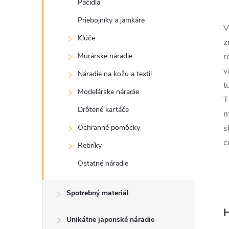
Páčidlá
Priebojníky a jamkáre
V
Kľúče
z
Murárske náradie
r
v
Náradie na kožu a textil
t
Modelárske náradie
T
Drôtené kartáče
m
Ochranné pomôcky
s
c
Rebríky
Ostatné náradie
Spotrebný materiál
H
Unikátne japonské náradie