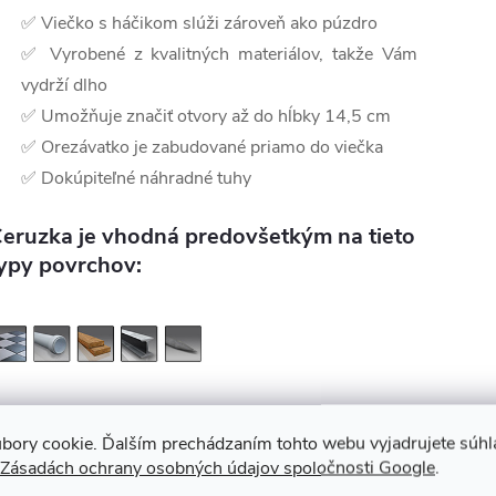
✅ Viečko s háčikom slúži zároveň ako púzdro
✅ Vyrobené z kvalitných materiálov, takže Vám
vydrží dlho
✅ Umožňuje značiť otvory až do hĺbky 14,5 cm
✅ Orezávatko je zabudované priamo do viečka
✅ Dokúpiteľné náhradné tuhy
eruzka je vhodná predovšetkým na tieto
ypy povrchov:
deálna na značenie keramiky, plastu, dreva a kovu.
bory cookie. Ďalším prechádzaním tohto webu vyjadrujete súhla
Zásadách ochrany osobných údajov spoločnosti Google
.
eruzka je kompatibilná s náplňou týchto