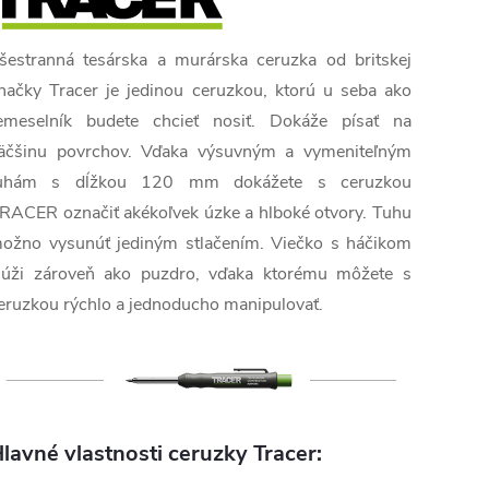
šestranná tesárska a murárska ceruzka od britskej
načky Tracer je jedinou ceruzkou, ktorú u seba ako
emeselník budete chcieť nosiť. Dokáže písať na
äčšinu povrchov. Vďaka výsuvným a vymeniteľným
uhám s dĺžkou 120 mm dokážete s ceruzkou
RACER označiť akékoľvek úzke a hlboké otvory. Tuhu
ožno vysunúť jediným stlačením. Viečko s háčikom
lúži zároveň ako puzdro, vďaka ktorému môžete s
eruzkou rýchlo a jednoducho manipulovať.
lavné vlastnosti ceruzky Tracer: