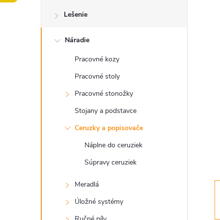
o
Lešenie
č
Náradie
n
Pracovné kozy
ý
Pracovné stoly
p
Pracovné stonožky
Stojany a podstavce
a
Ceruzky a popisovače
n
Náplne do ceruziek
Súpravy ceruziek
e
Meradlá
l
Úložné systémy
Ručné píly