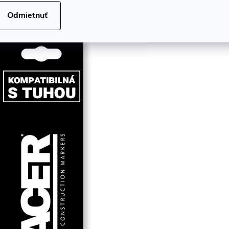
načiek:
Odmietnuť