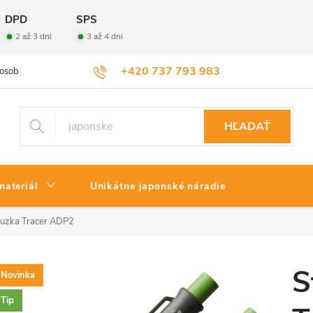
DPD
SPS
2 až 3 dni
3 až 4 dni
+420 737 793 983
osobných údajov
Veľkoobchod
Vrátenie tovaru
HĽADAŤ
materiál
Unikátne japonské náradie
ruzka Tracer ADP2
S
Novinka
Tip