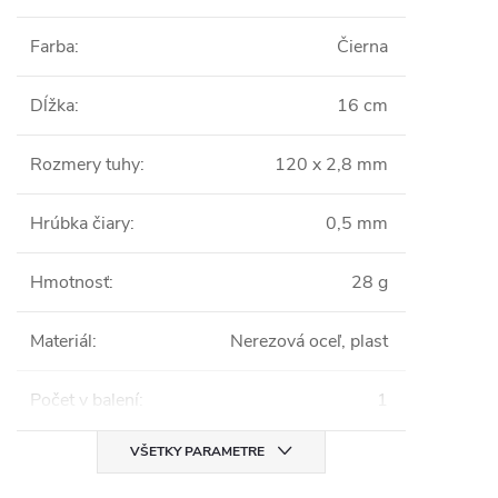
Farba
:
Čierna
Dĺžka
:
16 cm
Rozmery tuhy
:
120 x 2,8 mm
Hrúbka čiary
:
0,5 mm
Hmotnosť
:
28 g
Materiál
:
Nerezová oceľ, plast
Počet v balení
:
1
VŠETKY PARAMETRE