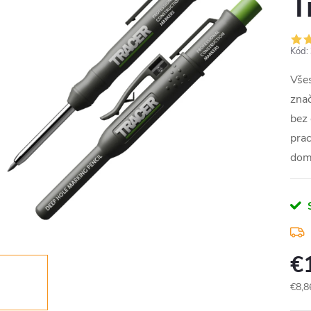
T
Kód:
Všes
zna
bez 
prac
dom
€
€8,8
Jedn