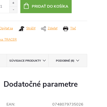
:
PRIDAŤ DO KOŠÍKA
Opýtať sa
Strážiť
Zdieľať
Tlač
ka:
TRACER
SÚVISIACE PRODUKTY
PODOBNÉ (6)
Dodatočné parametre
EAN
:
0748079735026