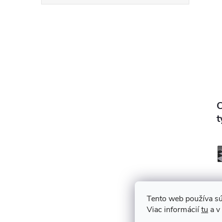
C
t
I
Tento web používa sú
Viac informácií
tu
a v
C