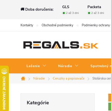
Prejsť
GLS
Packeta
🚚 Doba doručenia:
na
2 až 3 dni
2 až 3 dni
obsah
Kontakty
Obchodné podmienky
Podmienky ochrany 
Lešenie
Náradie
Spotrebný 
Náradie
Ceruzky a popisovače
Stolárska ce
Domov
B
Preskočiť
Kategórie
kategórie