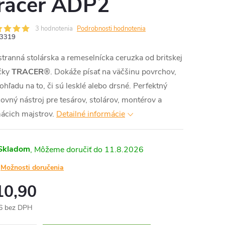
racer ADP2
3 hodnotenia
Podrobnosti hodnotenia
3319
tranná stolárska a remeselnícka ceruzka od britskej
čky
TRACER
®. Dokáže písať na väčšinu povrchov,
ohľadu na to, či sú lesklé alebo drsné. Perfektný
ovný nástroj pre tesárov, stolárov, montérov a
ácich majstrov.
Detailné informácie
Skladom
11.8.2026
Možnosti doručenia
10,90
6 bez DPH
otková