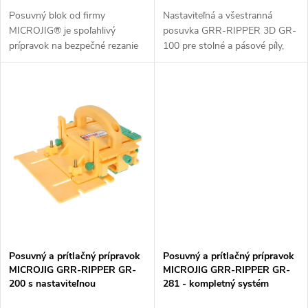
u
k
Posuvný blok od firmy
Nastaviteľná a všestranná
MICROJIG® je spoľahlivý
posuvka GRR-RIPPER 3D GR-
k
prípravok na bezpečné rezanie
100 pre stolné a pásové píly,
t
na stolnej formátovacej píle.
frézovacie stoly a frézky. Tento
t
Plastové telo, protišmyková
prípravok od značky MICROJIG
o
guma a dva mostíky na tele
je skonštruovaný tak, aby vám...
o
prípravku....
v
v
Posuvný a prítlačný prípravok
Posuvný a prítlačný prípravok
MICROJIG GRR-RIPPER GR-
MICROJIG GRR-RIPPER GR-
200 s nastaviteľnou
281 - kompletný systém
stabilizačnou doskou