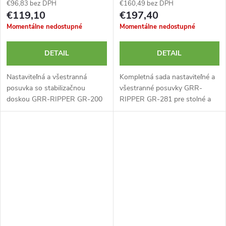
€96,83 bez DPH
€160,49 bez DPH
€119,10
€197,40
Momentálne nedostupné
Momentálne nedostupné
DETAIL
DETAIL
Nastaviteľná a všestranná
Kompletná sada nastaviteľné a
posuvka so stabilizačnou
všestranné posuvky GRR-
doskou GRR-RIPPER GR-200
RIPPER GR-281 pre stolné a
pre stolné a pásové píly,
pásové píly, frézovacie stoly a
frézovacie stoly a frézky. Tento
frézky. Tento prípravok od
prípravok od značky MICROJIG
značky MICROJIG je
je...
skonštruovaný tak,...