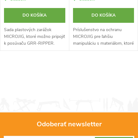
DO KOŠÍKA
DO KOŠÍKA
Sada plastových zarážok
Príslušenstvo na ochranu
MICROJIG, ktoré možno pripojiť
MICROJIG pre ľahšiu
k posúvaču GRR-RIPPER.
manipuláciu s materiálom, ktoré
Podopierajú pracovný kus a
pôsobí ako priehľadný štít.
zabraňujú vytrhávaniu. Sada
Môže byť použité ako spojník
obsahuje 5 nôh, ktoré
medzi dvoma koľajnicami.
O
poskytujú podporu na...
v
l
á
d
Odoberať newsletter
a