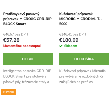
Protišmykový posuvný
Kužeľovací prípravok
prípravok MICROJIG GRR-RIP
MICROJIG MICRODIAL TJ-
BLOCK Smart
5000
€46,57 bez DPH
€146,41 bez DPH
€57,28
€180,09
Momentálne nedostupné
Skladom
DETAIL
DO KOŠÍKA
Inteligentná posuvka GRR-RIP
Kužeľovací prípravok Microdial
BLOCK Smart pre stolové a
pre vytváranie ozdobných či
pásové píly, frézovacie stoly a
zužujúcich sa profilov.
frézky. Od značky MICROJIG.
Vyrobené americkou firmou
Novinka
Protišmykový gumový povrch.
MICROJIG. Ideálne na
Zaťahovacie háčiky. Vyrobené
vytváranie ozdobných nôh
zo...
stolov, stoličiek či...