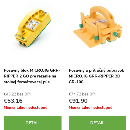
d
ý
Najpredávanejšie
e
p
Abecedne
n
i
i
s
e
p
Posuvný blok MICROJIG GRR-
Posuvný a prítlačný prípravok
p
RIPPER 2 GO pre rezanie na
MICROJIG GRR-RIPPER 3D
r
stolnej formátovacej píle
GR-100
r
o
€43,22 bez DPH
€74,72 bez DPH
o
€53,16
€91,90
d
Momentálne nedostupné
Momentálne nedostupné
d
u
DETAIL
DETAIL