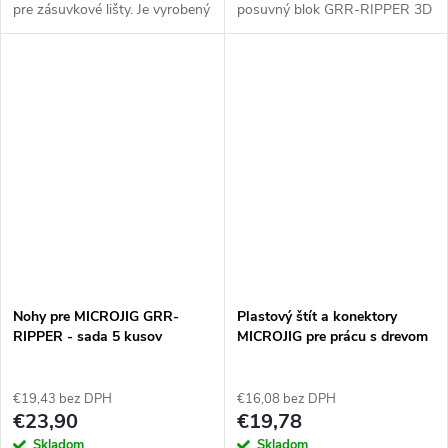
pre zásuvkové lišty. Je vyrobený
posuvný blok GRR-RIPPER 3D
z odolného plastu, má výsuvné
GR-100 pre stolové a pásové
zarážky a dodáva sa v páre.
píly, frézovacie stoly a frézy.
Obsahuje stabilizačnú dosku a
nastaviteľnú...
Nohy pre MICROJIG GRR-
Plastový štít a konektory
RIPPER - sada 5 kusov
MICROJIG pre prácu s drevom
€19,43 bez DPH
€16,08 bez DPH
€23,90
€19,78
Skladom
Skladom