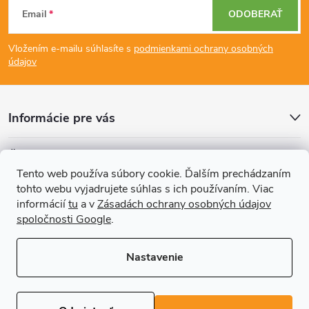
Z
c
Email
ODOBERAŤ
á
i
Vložením e-mailu súhlasíte s
podmienkami ochrany osobných
p
e
údajov
p
ä
r
Informácie pre vás
t
v
Články
i
k
Tento web používa súbory cookie. Ďalším prechádzaním
tohto webu vyjadrujete súhlas s ich používaním. Viac
Prijímame online platby
e
y
informácií
tu
a v
Zásadách ochrany osobných údajov
spoločnosti Google
.
v
ý
Nastavenie
p
Copyright 2026
REGALS.sk
. Všetky práva vyhradené.
Upraviť nastavenie
cookies