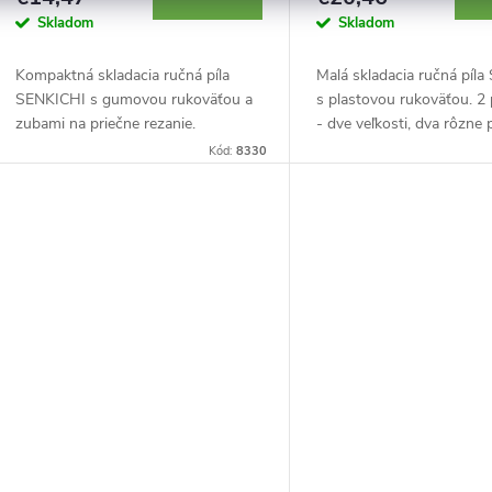
Skladom
Skladom
Kompaktná skladacia ručná píla
Malá skladacia ručná píl
SENKICHI s gumovou rukoväťou a
s plastovou rukoväťou. 2 p
zubami na priečne rezanie.
- dve veľkosti, dva rôzne 
zubov. Na priečne rezanie
Kód:
8330