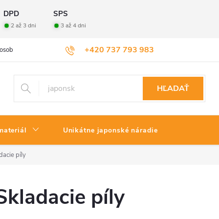
DPD
SPS
2 až 3 dni
3 až 4 dni
+420 737 793 983
osobných údajov
Veľkoobchod
Vrátenie tovaru
HĽADAŤ
materiál
Unikátne japonské náradie
dacie píly
Skladacie píly