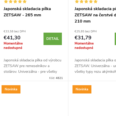
r
r
Japonská skladacia pílka
Japonská skladacia p
o
ZETSAW - 265 mm
ZETSAW na čerstvé d
o
210 mm
d
d
€33,58 bez DPH
€25,85 bez DPH
€41,30
€31,79
u
DETAIL
Momentálne
Momentálne
u
nedostupné
nedostupné
k
k
Japonská skladacia pílka od výrobcu
Japonská skladacia pílka 
t
ZETSAW pre remeselníkov a
ZETSAW. Univerzálna - u
t
stolárov. Univerzálna - pre všetky
všetky typy rezu akýmkoľ
o
typy rezu akéhokoľvek dreva. Pulzne
smerom. Ideálna na čerst
Kód:
4821
o
kalená na zvýšenie tvrdosti pílových
Polohovateľná rukoväť. P
zubov....
kalená...
Novinka
Novinka
v
v