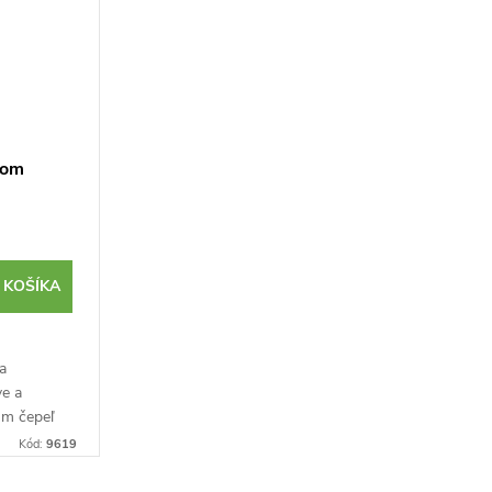
rom
 KOŠÍKA
a
ve a
mm čepeľ
Kód:
9619
e taktiež