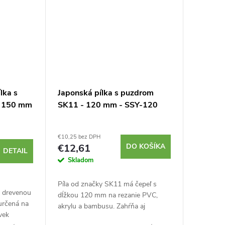
lka s
Japonská pílka s puzdrom
- 150 mm
SK11 - 120 mm - SSY-120
€10,25 bez DPH
€12,61
DO KOŠÍKA
DETAIL
Skladom
Píla od značky SK11 má čepeľ s
s drevenou
dĺžkou 120 mm na rezanie PVC,
určená na
akrylu a bambusu. Zahŕňa aj
vek
ergonomickú rukoväť a