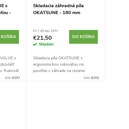
UE s
Skladacia záhradná píla
ťou -
OKATSUNE - 180 mm
€17,48 bez DPH
 KOŠÍKA
€21,50
DO KOŠÍKA
Skladom
E-VALUE s
Skladacia píla OKATSUNE s
obzvlášť
ergonomickou rukoväťou na
v. Rukoväť
použitie v záhrade na rezanie
iastočne
konárov a menších kmeňov aj v
Kód:
8297
Kód:
8255
epele.
tesných priestoroch. Výklopné
ostrie 180 mm. Vymeniteľné pílové...