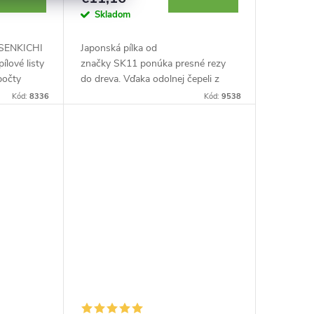
Skladom
a SENKICHI
Japonská pílka od
ílové listy
značky SK11 ponúka presné rezy
počty
do dreva. Vďaka odolnej čepeli z
.
vysokouhlíkovej ocele zaistí táto
Kód:
8336
Kód:
9538
pílka hladký chod vašej práce.
Vyrobené v Japonsku.