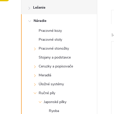
o
Lešenie
č
Náradie
n
Pracovné kozy
ý
1
Pracovné stoly
p
Pracovné stonožky
Stojany a podstavce
a
Ceruzky a popisovače
n
Meradlá
i
i
Úložné systémy
e
Ručné píly
l
Japonské pílky
Ryoba