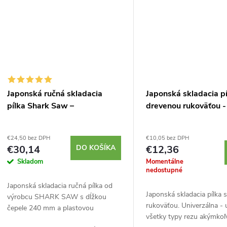
Japonská ručná skladacia
Japonská skladacia pí
pílka Shark Saw –
drevenou rukoväťou 
€24,50 bez DPH
€10,05 bez DPH
€30,14
DO KOŠÍKA
€12,36
Skladom
Momentálne
nedostupné
Japonská skladacia ručná pílka od
Japonská skladacia pílka 
výrobcu SHARK SAW s dĺžkou
rukoväťou. Univerzálna - 
čepele 240 mm a plastovou
všetky typy rezu akýmkoľ
rukoväťou. Ideálna na presné,