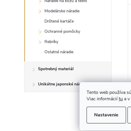
Náradie na kožu a textil
Modelárske náradie
Drôtené kartáče
Ochranné pomôcky
Rebríky
Ostatné náradie
Spotrebný materiál
Unikátne japonské náradie
Tento web používa sú
Viac informácií
tu
a v
Nastavenie