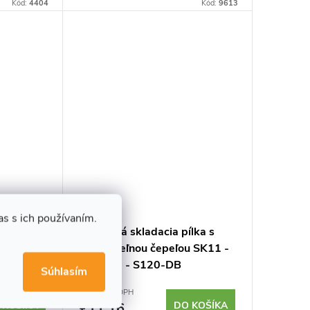
ie
Kód:
4404
bezpečnostné prvky. Vyrobené v
Kód:
9613
 poistkou.
Japonsku.
s s ich používaním.
la
Japonská skladacia pílka s
 2
vymeniteľnou čepeľou SK11 -
20 mm
120 mm - S120-DB
Súhlasím
€9,07 bez DPH
 KOŠÍKA
€11,16
DO KOŠÍKA