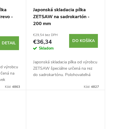
ílka
Japonská skladacia pílka
revo -
ZETSAW na sadrokartón -
200 mm
€29,54 bez DPH
€36,34
DO KOŠÍKA
DETAIL
Skladom
Japonská skladacia pílka od výrobcu
od výrobcu
ZETSAW špeciálne určená na rez
rčená na
do sadrokartónu. Polohovateľná
vek
protišmyková gumová rukoväť.
vé drevo.
Kód:
4863
Pulzne kalená poniklovaná čepeľ na
Kód:
4827
ulzne
zvýšenie...