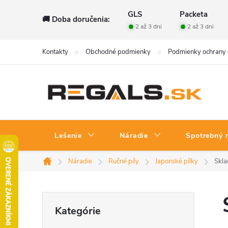
Prejsť
GLS
Packeta
🚚 Doba doručenia:
na
2 až 3 dni
2 až 3 dni
obsah
Kontakty
Obchodné podmienky
Podmienky ochrany 
Lešenie
Náradie
Spotrebný 
Náradie
Ručné píly
Japonské pílky
Skla
Domov
B
Preskočiť
Kategórie
kategórie