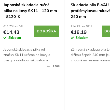
Japonská skladacia ručná
Skladacia píla E-VAL
pílka na kovy SK11 - 120 mm
protišmykovou rukovä
- S120-K
240 mm
€11,73 bez DPH
€14,79 bez DPH
€14,43
DO KOŠÍKA
€18,19
DO
Skladom
Skladom
Japonská skladacia pílka od
Záhradná skladacia píla 
značky SK11 určená na kovy a
dĺžkou čepele 240 mm je 
plasty s odolnou rukoväťou a
vhodná na rezanie konáro
bezpečnostným zámkom. Pílka je
vyrobená z ABS plastu. Č
Kód:
9586
kompatibilná s inými čepeľami zo
zakalené zuby. 2 pozície č
série S120. Vyrobené v...