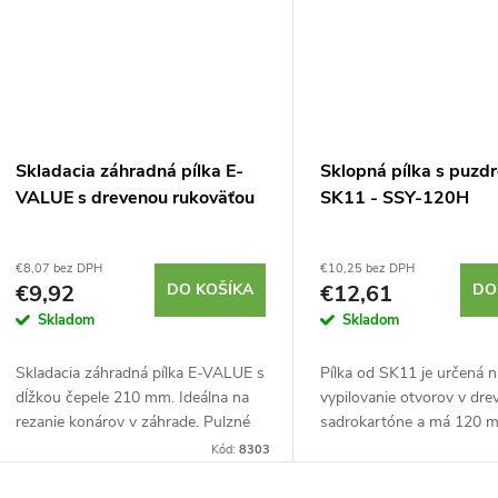
Skladacia záhradná pílka E-
Sklopná pílka s puzd
VALUE s drevenou rukoväťou
SK11 - SSY-120H
€8,07 bez DPH
€10,25 bez DPH
€9,92
DO KOŠÍKA
€12,61
DO
Skladom
Skladom
Skladacia záhradná pílka E-VALUE s
Pílka od SK11 je určená n
dĺžkou čepele 210 mm. Ideálna na
vypilovanie otvorov v dre
rezanie konárov v záhrade. Pulzné
sadrokartóne a má 120 
zakalené zuby. Tradičná drevená
pre presné rezy v úzkych
Kód:
8303
rukoväť a drevené puzdro so
priestoroch. Sada obsahuj
slučkou na...
puzdro pre ľahké...