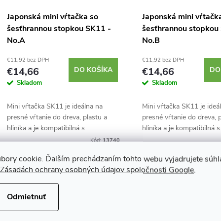
r
r
Japonská mini vŕtačka so
Japonská mini vŕtačk
o
šesťhrannou stopkou SK11 -
šesťhrannou stopkou
o
No.A
No.B
d
d
€11,92 bez DPH
€11,92 bez DPH
€14,66
DO KOŠÍKA
€14,66
DO
u
Skladom
Skladom
u
k
Mini vŕtačka SK11 je ideálna na
Mini vŕtačka SK11 je ideá
k
presné vŕtanie do dreva, plastu a
presné vŕtanie do dreva, 
t
hliníka a je kompatibilná s
hliníka a je kompatibilná s
t
elektrickými vŕtačkami. Sada
elektrickými vŕtačkami. S
Kód:
13740
o
obsahuje vrtáky od 1 až po 2,5 mm.
obsahuje vrtáky od 1,5 a
bory cookie. Ďalším prechádzaním tohto webu vyjadrujete súhla
o
Vyrobené v...
Vyrobené v...
Zásadách ochrany osobných údajov spoločnosti Google
.
v
v
Odmietnuť