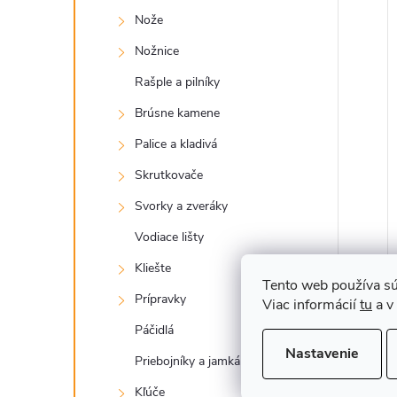
Nože
Nožnice
Rašple a pilníky
Brúsne kamene
Palice a kladivá
Skrutkovače
Svorky a zveráky
Vodiace lišty
Kliešte
Tento web používa sú
Prípravky
Viac informácií
tu
a v
Páčidlá
Nastavenie
Priebojníky a jamkáre
Kľúče