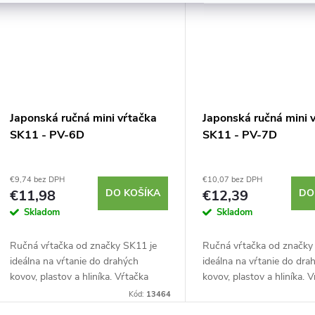
Japonská ručná mini vŕtačka
Japonská ručná mini 
SK11 - PV-6D
SK11 - PV-7D
€9,74 bez DPH
€10,07 bez DPH
€11,98
DO KOŠÍKA
€12,39
DO
Skladom
Skladom
Ručná vŕtačka od značky SK11 je
Ručná vŕtačka od značky
ideálna na vŕtanie do drahých
ideálna na vŕtanie do dra
kovov, plastov a hliníka. Vŕtačka
kovov, plastov a hliníka. 
tvorí otvory pre malé skrutky s
tvorí otvory pre malé skru
Kód:
13464
klince. Podporuje vrtáky o priemery
klince. Podporuje vrtáky 