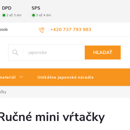
DPD
SPS
2 až 3 dni
3 až 4 dni
+420 737 793 983
osobných údajov
Veľkoobchod
Vrátenie tovaru
HĽADAŤ
materiál
Unikátne japonské náradie
ačky
Ručné mini vŕtačky