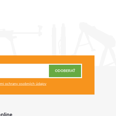
drahých kovov a...
ODOBERAŤ
mi ochrany osobných údajov
nline