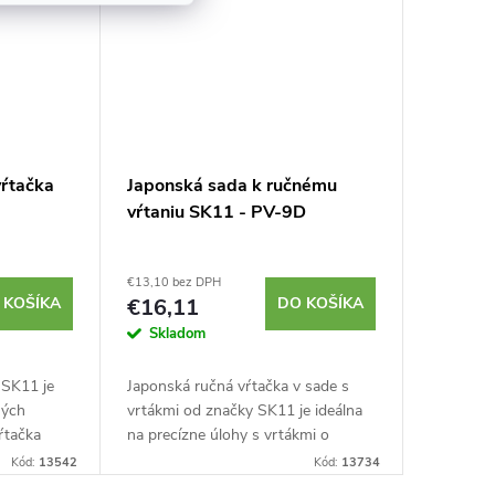
vŕtačka
Japonská sada k ručnému
vŕtaniu SK11 - PV-9D
€13,10 bez DPH
 KOŠÍKA
€16,11
DO KOŠÍKA
Skladom
 SK11 je
Japonská ručná vŕtačka v sade s
hých
vrtákmi od značky SK11 je ideálna
Vŕtačka
na precízne úlohy s vrtákmi o
tky s
priemere 0,1 - 3,2 mm. Sada je
Kód:
13542
Kód:
13734
o priemery
vhodná na vŕtanie do plastov,