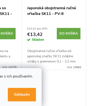
a so
Japonská obojstranná ručná
 SK11 -
vŕtačka SK11 - PV-8
€10,91 bez DPH
 KOŠÍKA
€13,42
DO KOŠÍKA
Skladom
lna na
Obojstranná ručná vŕtačka od
plastu a
japonskej značky SK11 zvládne
vrtáky s priemerom 0,1 - 3,2 mm
ada
pre jemné vŕtanie. Je ideálna na
Kód:
13779
Kód:
13662
ž po 3 mm.
modelové súpravy a jemné opravy.
s s ich používaním.
Vrták...
Súhlasím