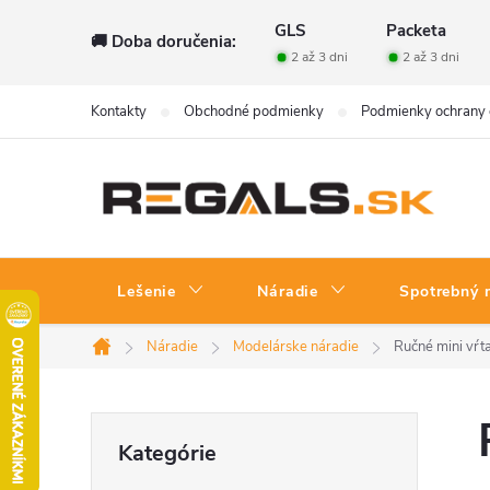
Prejsť
GLS
Packeta
🚚 Doba doručenia:
na
2 až 3 dni
2 až 3 dni
obsah
Kontakty
Obchodné podmienky
Podmienky ochrany 
Lešenie
Náradie
Spotrebný 
Náradie
Modelárske náradie
Ručné mini vŕt
Domov
B
Preskočiť
Kategórie
kategórie