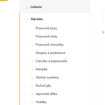
o
Lešenie
č
Náradie
n
Pracovné kozy
ý
6
Pracovné stoly
p
Pracovné stonožky
Stojany a podstavce
a
Ceruzky a popisovače
n
Meradlá
i
i
Úložné systémy
e
Ručné píly
l
Japonské dláta
Hoblíky