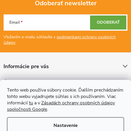
Odoberať newsletter
a
Z
c
Email
ODOBERAŤ
á
i
Vložením e-mailu súhlasíte s
podmienkami ochrany osobných
p
e
údajov
p
ä
r
Informácie pre vás
t
v
Články
i
k
Tento web používa súbory cookie. Ďalším prechádzaním
tohto webu vyjadrujete súhlas s ich používaním. Viac
Prijímame online platby
e
y
informácií
tu
a v
Zásadách ochrany osobných údajov
spoločnosti Google
.
v
ý
Nastavenie