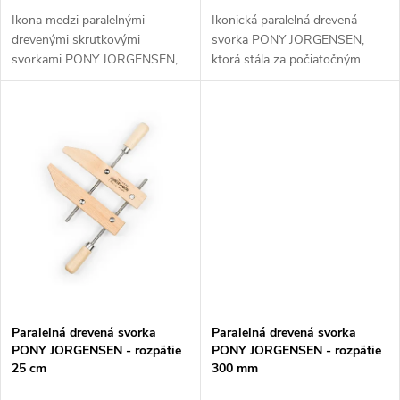
u
k
Ikona medzi paralelnými
Ikonická paralelná drevená
drevenými skrutkovými
svorka PONY JORGENSEN,
k
svorkami PONY JORGENSEN,
ktorá stála za počiatočným
t
ktorá stála za počiatočným
úspechom firmy. Vyrába sa už
t
Akce
úspechom firmy. Vyrába sa od
od roku 1903 a jej originálna
o
roku 1903 a jej pôvodný
robustná konštrukcia s
o
robustný dizajn umožňuje...
možnosťou...
v
v
Paralelná drevená svorka
Paralelná drevená svorka
PONY JORGENSEN - rozpätie
PONY JORGENSEN - rozpätie
25 cm
300 mm