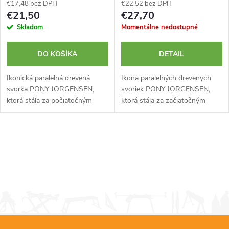
€17,48 bez DPH
€22,52 bez DPH
€21,50
€27,70
Skladom
Momentálne nedostupné
DO KOŠÍKA
DETAIL
Ikonická paralelná drevená
Ikona paralelných drevených
svorka PONY JORGENSEN,
svoriek PONY JORGENSEN,
ktorá stála za počiatočným
ktorá stála za začiatočným
úspechom firmy. Vyrába sa už
úspechom spoločnosti. Vyrába
od roku 1903 a jej originálna
sa od roku 1903 a jej pôvodná
robustná konštrukcia s
odolná konštrukcia umožňuje
O
možnosťou...
nastavenie...
v
l
á
d