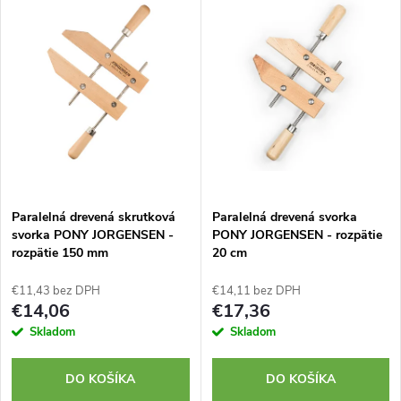
d
ý
Najpredávanejšie
e
p
Abecedne
n
i
i
s
e
p
Paralelná drevená skrutková
Paralelná drevená svorka
p
svorka PONY JORGENSEN -
PONY JORGENSEN - rozpätie
r
rozpätie 150 mm
20 cm
r
o
€11,43 bez DPH
€14,11 bez DPH
o
€14,06
€17,36
d
Skladom
Skladom
d
u
DO KOŠÍKA
DO KOŠÍKA