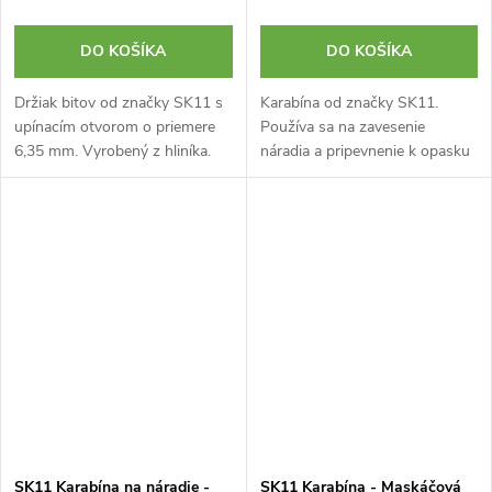
DO KOŠÍKA
DO KOŠÍKA
Držiak bitov od značky SK11 s
Karabína od značky SK11.
upínacím otvorom o priemere
Používa sa na zavesenie
6,35 mm. Vyrobený z hliníka.
náradia a pripevnenie k opasku
alebo pracovným popruhom.
Rozmery karabíny sú 10 x 110
mm. Maximálna nosnosť 3 kg.
SK11 Karabína na náradie -
SK11 Karabína - Maskáčová