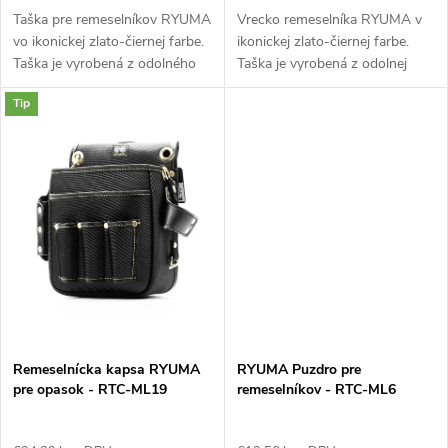
u
k
Taška pre remeselníkov RYUMA
Vrecko remeselníka RYUMA v
vo ikonickej zlato-čiernej farbe.
ikonickej zlato-čiernej farbe.
k
Taška je vyrobená z odolného
Taška je vyrobená z odolnej
t
nylonu. Bočné vrecká.
kože. Kožené slučky na
t
Tip
stranách.
o
o
v
v
Remeselnícka kapsa RYUMA
RYUMA Puzdro pre
pre opasok - RTC-ML19
remeselníkov - RTC-ML6