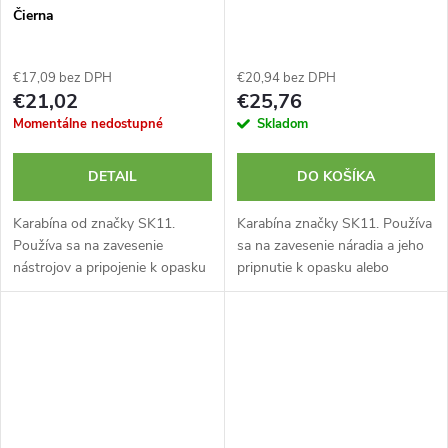
Čierna
€17,09 bez DPH
€20,94 bez DPH
€21,02
€25,76
Momentálne nedostupné
Skladom
DETAIL
DO KOŠÍKA
Karabína od značky SK11.
Karabína značky SK11. Používa
Používa sa na zavesenie
sa na zavesenie náradia a jeho
nástrojov a pripojenie k opasku
pripnutie k opasku alebo
alebo pracovným popruhom.
pracovným popruhom.
Rozmery karabíny sú 10 x 110
Rozmery karabíny sú 10 x 110
mm. Maximálna nosnosť 3 kg.
mm. Maximálna nosnosť 3 kg.