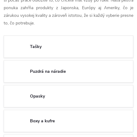
si počas práce odložíte to, čo chcete mať vždy po ruke. Naša pestrá
ponuka zahŕňa produkty z Japonska, Európy aj Ameriky, čo je
zárukou vysokej kvality a zároveň istotou, že si každý vyberie presne
to, čo potrebuje.
Tašky
Puzdrá na náradie
Opasky
Boxy a kufre