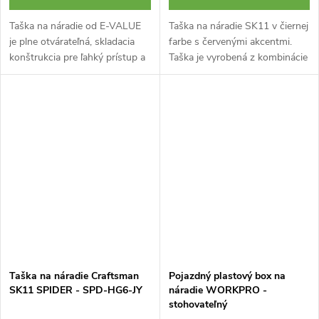
Taška na náradie od E-VALUE
Taška na náradie SK11 v čiernej
je plne otvárateľná, skladacia
farbe s červenými akcentmi.
konštrukcia pre ľahký prístup a
Taška je vyrobená z kombinácie
prepravu.
nylonu a syntetickej kože.
Celkom 4 vrecká.
Taška na náradie Craftsman
Pojazdný plastový box na
SK11 SPIDER - SPD-HG6-JY
náradie WORKPRO -
stohovateľný