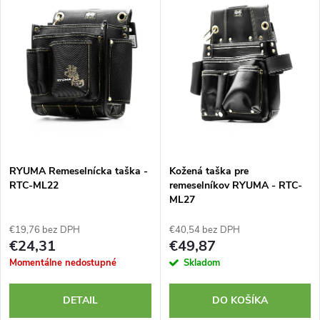
d
ý
Najpredávanejšie
e
p
Abecedne
n
i
i
s
e
p
RYUMA Remeselnícka taška -
Kožená taška pre
p
RTC-ML22
remeselníkov RYUMA - RTC-
r
ML27
r
o
€19,76 bez DPH
€40,54 bez DPH
o
€24,31
€49,87
d
Momentálne nedostupné
Skladom
d
u
DETAIL
DO KOŠÍKA