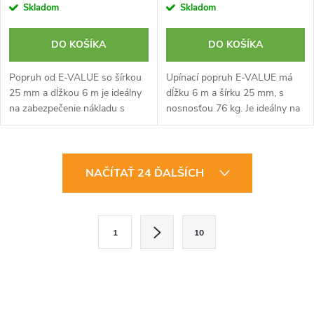
Skladom
Skladom
DO KOŠÍKA
DO KOŠÍKA
Popruh od E-VALUE so šírkou
Upínací popruh E-VALUE má
25 mm a dĺžkou 6 m je ideálny
dĺžku 6 m a šírku 25 mm, s
na zabezpečenie nákladu s
nosnosťou 76 kg. Je ideálny na
ľahkosťou vďaka tomuto
jednoduché zabezpečenie
odolnému dizajnu s vačkovou
nákladu.
prackou. Maximálna pracovná
O
nosnosť...
NAČÍTAŤ 24 ĎALŠÍCH
v
l
S
1
10
t
á
r
d
á
a
n