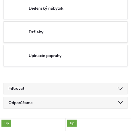
Dielenský nábytok
Držiaky
Upínacie popruhy
Filtrovať
R
Odporúčame
a
Najlacnejšie
V
Tip
Tip
Najdrahšie