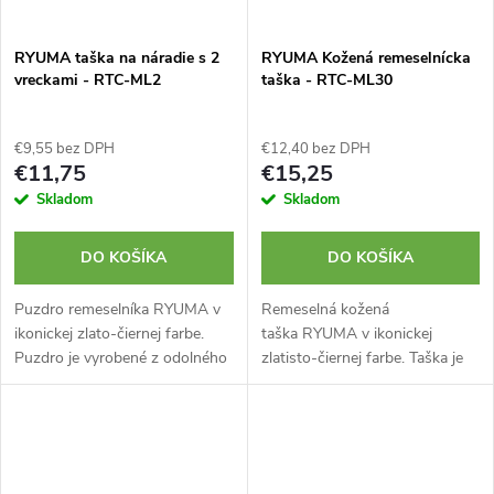
RYUMA taška na náradie s 2
RYUMA Kožená remeselnícka
vreckami - RTC-ML2
taška - RTC-ML30
€9,55 bez DPH
€12,40 bez DPH
€11,75
€15,25
Skladom
Skladom
DO KOŠÍKA
DO KOŠÍKA
Puzdro remeselníka RYUMA v
Remeselná kožená
ikonickej zlato-čiernej farbe.
taška RYUMA v ikonickej
Puzdro je vyrobené z odolného
zlatisto-čiernej farbe. Taška je
nylonu a umelé kože. Kovová
vyrobená z pravej kože. Kovová
karabína. Celkovo 3 funkcie.
karabína a 2 slučky. Celkom 4
funkcie.