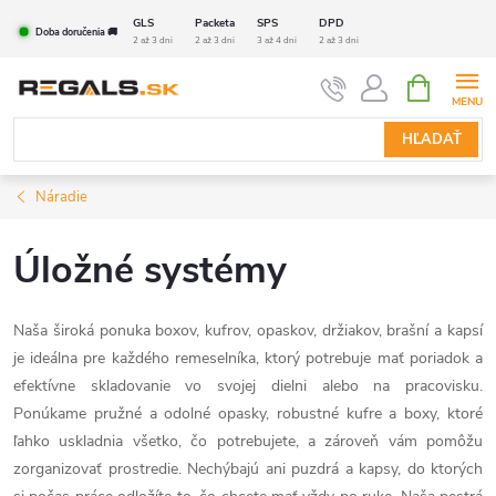
Prejsť
GLS
Packeta
SPS
DPD
Doba doručenia 🚚
na
2 až 3 dni
2 až 3 dni
3 až 4 dni
2 až 3 dni
obsah
NÁKUPN
KOŠÍK
HĽADAŤ
Náradie
Úložné systémy
Naša široká ponuka boxov, kufrov, opaskov, držiakov, brašní a kapsí
je ideálna pre každého remeselníka, ktorý potrebuje mať poriadok a
efektívne skladovanie vo svojej dielni alebo na pracovisku.
Ponúkame pružné a odolné opasky, robustné kufre a boxy, ktoré
ľahko uskladnia všetko, čo potrebujete, a zároveň vám pomôžu
zorganizovať prostredie. Nechýbajú ani puzdrá a kapsy, do ktorých