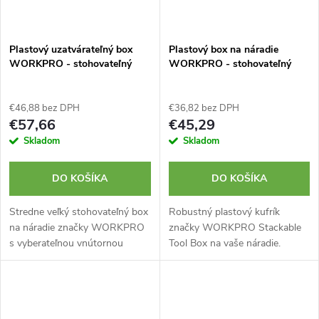
Plastový uzatvárateľný box
Plastový box na náradie
WORKPRO - stohovateľný
WORKPRO - stohovateľný
€46,88 bez DPH
€36,82 bez DPH
€57,66
€45,29
Skladom
Skladom
DO KOŠÍKA
DO KOŠÍKA
Stredne veľký stohovateľný box
Robustný plastový kufrík
na náradie značky WORKPRO
značky WORKPRO Stackable
s vyberateľnou vnútornou
Tool Box na vaše náradie.
priehradkou. Uzatvárateľné
Ideálny pre ľahký prenos a
priehradky na spojovací
uskladnenie náradia a materiálu.
materiál v hornom veku. Ľahko
Ľahko stohovateľný. Dve...
prenosný....