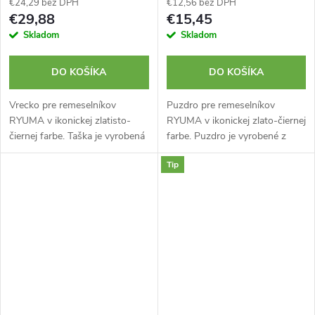
€24,29 bez DPH
€12,56 bez DPH
€29,88
€15,45
Skladom
Skladom
DO KOŠÍKA
DO KOŠÍKA
Vrecko pre remeselníkov
Puzdro pre remeselníkov
RYUMA v ikonickej zlatisto-
RYUMA v ikonickej zlato-čiernej
čiernej farbe. Taška je vyrobená
farbe. Puzdro je vyrobené z
z pevného nylonového
odolného nylonu. Karabína je
Tip
materiálu. S falošnou koženou
súčasťou balenia.
slučkou a bočným puzdrom.