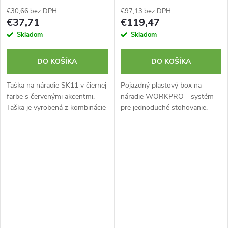
€30,66 bez DPH
€97,13 bez DPH
€37,71
€119,47
Skladom
Skladom
DO KOŠÍKA
DO KOŠÍKA
Taška na náradie SK11 v čiernej
Pojazdný plastový box na
farbe s červenými akcentmi.
náradie WORKPRO - systém
Taška je vyrobená z kombinácie
pre jednoduché stohovanie.
nylonu a koženky. Celkovo 4
Vložené priehradky a bočný
vrecká.
upínací systém pre
príslušenstvo. Základný box s
kolieskami a 2...