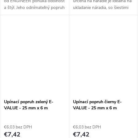
od ENGINEER ponúka odolnosť
určená na náradie je ideálna na
a štýl. Jeho odnímateľný popruh
ukladanie náradia, so šiestimi
a systém gumových pásikov
vreckami a bočným držadlom.
zaručujú jednoduchý prístup.
Tašku je možné zložiť.
Vyrobené v Japonsku.
Upínací popruh zelený E-
Upínací popruh čierny E-
VALUE - 25 mm x 6 m
VALUE - 25 mm x 6 m
€6,03 bez DPH
€6,03 bez DPH
€7,42
€7,42