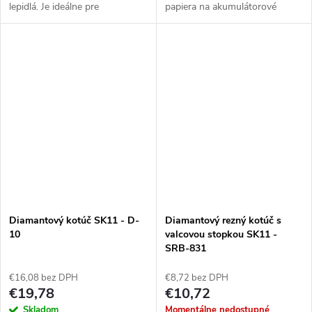
lepidlá. Je ideálne pre
papiera na akumulátorové
akumulátorové skrutkovače
multifunkčné náradie.
vďaka 6,35 mm šesťhrannej
Rozmery 85 x 85 x 10 mm.
stopke.
Diamantový kotúč SK11 - D-
Diamantový rezný kotúč s
10
valcovou stopkou SK11 -
SRB-831
€16,08 bez DPH
€8,72 bez DPH
€19,78
€10,72
Skladom
Momentálne nedostupné