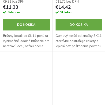
€9,21 bez DPH
€11,72 bez DPH
€11,33
€14,42
Skladom
Skladom
DO KOŠÍKA
DO KOŠÍKA
Brúsny kotúč od SK11 ponúka
Gumový kotúč od značky SK11
výnimočné, odolné brúsenie pre
efektívne odstraňuje etikety a
nerezovú oceľ, bežnú oceľ a
lepidlá bez poškodenia povrchu.
liatinu. Rozmery sú 150 x 6 x
Disponuje valcovou stopkou s
22 mm.
priemerom 6 mm.