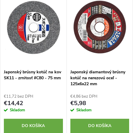
d
ý
Najpredávanejšie
e
p
Abecedne
n
i
i
s
e
p
Japonský brúsny kotúč na kov
Japonský diamantový brúsny
p
SK11 - zrnitosť #C80 - 75 mm
kotúč na nerezovú oceľ -
r
125x6x22 mm
r
o
€11,72 bez DPH
€4,86 bez DPH
o
€14,42
€5,98
d
Skladom
Skladom
d
u
DO KOŠÍKA
DO KOŠÍKA