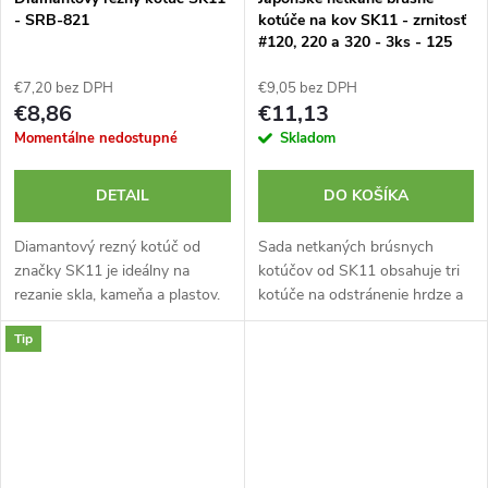
- SRB-821
kotúče na kov SK11 - zrnitosť
#120, 220 a 320 - 3ks - 125
mm
€7,20 bez DPH
€9,05 bez DPH
€8,86
€11,13
Momentálne nedostupné
Skladom
DETAIL
DO KOŠÍKA
Diamantový rezný kotúč od
Sada netkaných brúsnych
značky SK11 je ideálny na
kotúčov od SK11 obsahuje tri
rezanie skla, kameňa a plastov.
kotúče na odstránenie hrdze a
Má priemer 22 mm, hrúbku 0,7
leštenie povrchu. Zrnitosť
Tip
mm a pracuje pri maximálnej
kotúčov je 120, 220 a 320 s
rýchlosti 10 000 ot./min....
priemerom 125 mm. Vyrobené
v...