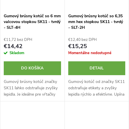
Gumový brúsny kotúč so 6 mm
Gumový brúsny kotúč so 6,35
valcovou stopkou SK11 - tvrdý
mm hex stopkou SK11 - tvrdý
- SLT-4H
- SLT-2H
€11,72 bez DPH
€12,40 bez DPH
€14,42
€15,25
Skladom
Momentálne nedostupné
DO KOŠÍKA
DETAIL
Gumový brúsny kotúč značky
Gumový kotúč od značky SK11
SK11 ľahko odstraňuje zvyšky
odstraňuje etikety a zvyšky
lepidla. Je ideálne pre vŕtačky
lepidla rýchlo a efektívne. Upína
vďaka 6 mm valcovej stopke.
sa pomocou šesťhrannej
stopky s priemerom 6,35 mm.