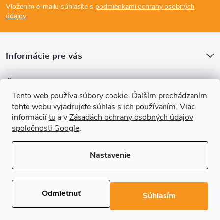
Vložením e-mailu súhlasíte s
podmienkami ochrany osobných
p
e
údajov
p
ä
r
Informácie pre vás
t
v
Články
i
k
Tento web používa súbory cookie. Ďalším prechádzaním
tohto webu vyjadrujete súhlas s ich používaním. Viac
Prijímame online platby
e
y
informácií
tu
a v
Zásadách ochrany osobných údajov
spoločnosti Google
.
v
ý
Nastavenie
p
Copyright 2026
REGALS.sk
. Všetky práva vyhradené.
Upraviť nastavenie
cookies
i
Odmietnuť
Súhlasím
Vytvoril Shoptet Premium
s