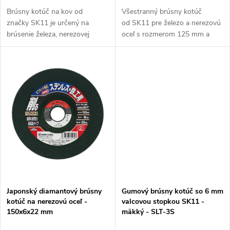
u
k
Brúsny kotúč na kov od
Všestranný brúsny kotúč
značky SK11 je určený na
od SK11 pre železo a nerezovú
k
brúsenie železa, nerezovej
oceľ s rozmerom 125 mm a
t
ocele, hliníku, medi a mosadze.
odolným WA abrazívom.
t
Disponuje priemerom 75 mm a
Pracovná rýchlosť je 72 m/s.
o
zrnitosťou #C80. Vyrobené v...
Vyrobené v Japonsku.
o
v
v
Japonský diamantový brúsny
Gumový brúsny kotúč so 6 mm
kotúč na nerezovú oceľ -
valcovou stopkou SK11 -
150x6x22 mm
mäkký - SLT-3S