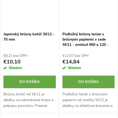
Japonský brúsny kotúč SK11 -
Podložný brúsny tanier s
75 mm
brúsnymi papiermi v sade
SK11 - zrnitosť #60 a 120 -
125 mm
€8,21 bez DPH
€12,07 bez DPH
€10,10
€14,84
Skladom
Skladom
DO KOŠÍKA
DO KOŠÍKA
Brúsny kotúč od SK11 je
Podložný tanier s brúsnymi
ideálny na odstránenie hrdze a
papiermi od značky SK11 je
prípravu povrchov. Priemer
ideálny na efektívne brúsenie a
kotúča je 75 mm. Vyrobené v
leštenie rôznych kovov.
Japonsku.