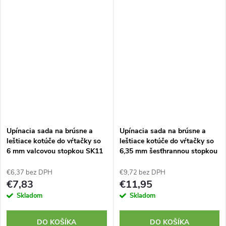
Upínacia sada na brúsne a
Upínacia sada na brúsne a
leštiace kotúče do vŕtačky so
leštiace kotúče do vŕtačky so
6 mm valcovou stopkou SK11
6,35 mm šesťhrannou stopkou
SK11
€6,37 bez DPH
€9,72 bez DPH
€7,83
€11,95
Skladom
Skladom
DO KOŠÍKA
DO KOŠÍKA