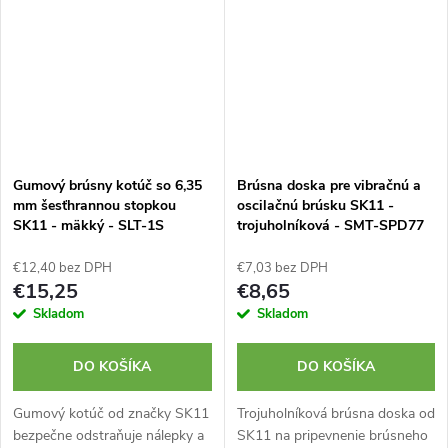
Gumový brúsny kotúč so 6,35
Brúsna doska pre vibračnú a
mm šesťhrannou stopkou
oscilačnú brúsku SK11 -
SK11 - mäkký - SLT-1S
trojuholníková - SMT-SPD77
€12,40 bez DPH
€7,03 bez DPH
€15,25
€8,65
Skladom
Skladom
DO KOŠÍKA
DO KOŠÍKA
Gumový kotúč od značky SK11
Trojuholníková brúsna doska od
bezpečne odstraňuje nálepky a
SK11 na pripevnenie brúsneho