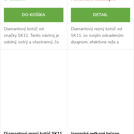
DO KOŠÍKA
DETAIL
Diamantový kotúč od
Diamantový rezný kotúč od
značky SK11. Tento nástroj je
SK11, so svojím odsadeným
odolný, ostrý a všestranný, čo
dizajnom, efektívne reže a
ho robí vhodným pre betón,
spracováva tenké škrupiny, sklo
sklo, mramor alebo keramiku a
a keramiku. Upína sa pomocou
kovy. Jeho telo je tvorené z...
valcovej stopky s priemerom
2,35...
Diamantový rezný kotúč SK11
Japonské netkané brúsne