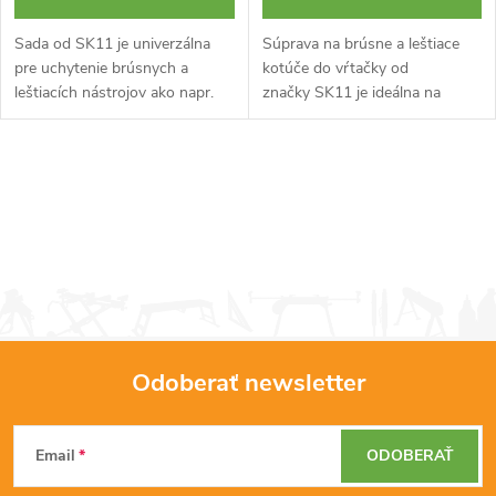
Sada od SK11 je univerzálna
Súprava na brúsne a leštiace
pre uchytenie brúsnych a
kotúče do vŕtačky od
leštiacích nástrojov ako napr.
značky SK11 je ideálna na
brúsne kotúče, gumové brúsne
montáž leštiacich a brúsnych
kamene, leštiace kotúče a
nástrojov na vŕtačky a rázové
drôtené kartáče. Disponuje 6...
uťahovače. Disponuje hex
O
stopkou...
v
l
á
d
Odoberať newsletter
a
Z
c
Email
ODOBERAŤ
á
i