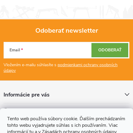
Odoberať newsletter
Z
Email
ODOBERAŤ
á
Vložením e-mailu súhlasíte s
podmienkami ochrany osobných
p
údajov
ä
Informácie pre vás
t
Články
i
Tento web používa súbory cookie. Ďalším prechádzaním
tohto webu vyjadrujete súhlas s ich používaním. Viac
Prijímame online platby
informácií
tu
a v
Zásadách ochrany osobných údajov