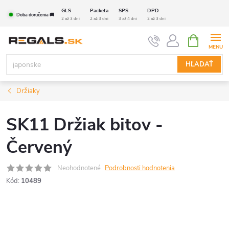
Prejsť
GLS
Packeta
SPS
DPD
Doba doručenia 🚚
na
2 až 3 dni
2 až 3 dni
3 až 4 dni
2 až 3 dni
obsah
NÁKUPN
KOŠÍK
HĽADAŤ
Držiaky
SK11 Držiak bitov -
Červený
Neohodnotené
Podrobnosti hodnotenia
Kód:
10489