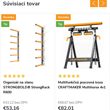
Súvisiaci tovar
Novinka
Novinka
Tip
Tip
Organizér na stenu
Multifunkčná pracovná koza
STRONGBOLD® StrongRack
CRAFTMAKER Multihorse 4v1
R600
€43,22 bez DPH
€66,67 bez DPH
€53,16
€82,01