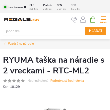
Prejsť
GLS
Packeta
SPS
DPD
Doba doručenia 🚚
na
2 až 3 dni
2 až 3 dni
3 až 4 dni
2 až 3 dni
obsah
NÁKUPN
KOŠÍK
HĽADAŤ
Puzdrá na náradie
RYUMA taška na náradie s
2 vreckami - RTC-ML2
Neohodnotené
Podrobnosti hodnotenia
Kód:
10129