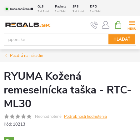
Prejsť
GLS
Packeta
SPS
DPD
Doba doručenia 🚚
na
2 až 3 dni
2 až 3 dni
3 až 4 dni
2 až 3 dni
obsah
NÁKUPN
KOŠÍK
HĽADAŤ
Puzdrá na náradie
RYUMA Kožená
remeselnícka taška - RTC-
ML30
Neohodnotené
Podrobnosti hodnotenia
Kód:
10213