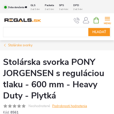
Prejsť
GLS
Packeta
SPS
DPD
Doba doručenia 🚚
na
2 až 3 dni
2 až 3 dni
3 až 4 dni
2 až 3 dni
obsah
NÁKUPN
KOŠÍK
HĽADAŤ
Stolárske svorky
Stolárska svorka PONY
JORGENSEN s reguláciou
tlaku - 600 mm - Heavy
Duty - Plytká
Neohodnotené
Podrobnosti hodnotenia
Kód:
8561