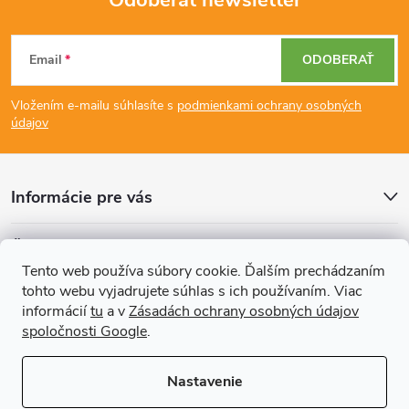
Odoberať newsletter
Z
Email
ODOBERAŤ
á
Vložením e-mailu súhlasíte s
podmienkami ochrany osobných
p
údajov
ä
Informácie pre vás
t
Články
i
Tento web používa súbory cookie. Ďalším prechádzaním
tohto webu vyjadrujete súhlas s ich používaním. Viac
Prijímame online platby
e
informácií
tu
a v
Zásadách ochrany osobných údajov
spoločnosti Google
.
Nastavenie