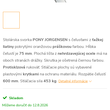
Stolárska svorka
PONY JORGENSEN
s čeľusťami z
ťažkej
liatiny
pokrytými oranžovou
práškovou
farbou. Hĺbka
čeľustí je
75 mm
. Plochá lišta z
nehrdzavejúcej ocele
má na
oboch stranách drážky. Skrutka je ošetrená čiernou farbou.
Protisklzová
rukoväť. Stláčacie plochy sú vybavené
plastovými
krytkami
na ochranu materiálu. Rozpätie čeľustí
600 mm
. Stláčacia sila
453 kg
.
Detailné informácie
Skladom
12.8.2026