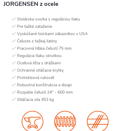
JORGENSEN z ocele
✅ Stolárska svorka s reguláciou tlaku
✅ Pre ťažké zaťaženie
✅ Vyskúšané tisíckami zákazníkov v USA
✅ Čeľuste z ťažkej liatiny
✅ Pracovná hĺbka čeľustí 75 mm
✅ Regulácia tlaku skrutkou
✅ Oceľová lišta s drážkami
✅ Ochranné stláčacie krytky
✅ Protisklzová rukoväť
✅ Robustná konštrukcia a dizajn
✅ Rozpätie čeľustí 24" - 600 mm
✅ Stláčacia sila 453 kg