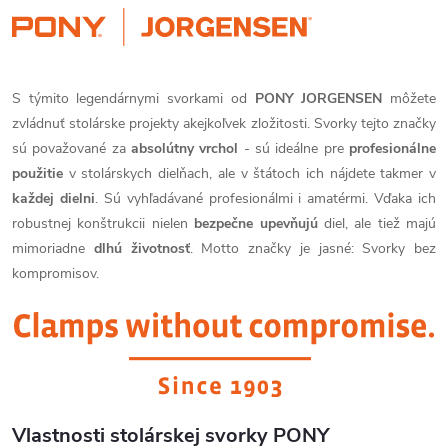
S týmito legendárnymi svorkami od
PONY JORGENSEN
môžete
zvládnuť stolárske projekty akejkoľvek zložitosti. Svorky tejto značky
sú považované za
absolútny vrchol
- sú ideálne pre
profesionálne
použitie
v stolárskych dielňach, ale v štátoch ich nájdete takmer v
každej dielni
. Sú vyhľadávané profesionálmi i amatérmi. Vďaka ich
robustnej konštrukcii nielen
bezpečne upevňujú
diel, ale tiež majú
mimoriadne
dlhú životnosť
. Motto značky je jasné: Svorky bez
kompromisov.
Vlastnosti stolárskej svorky PONY