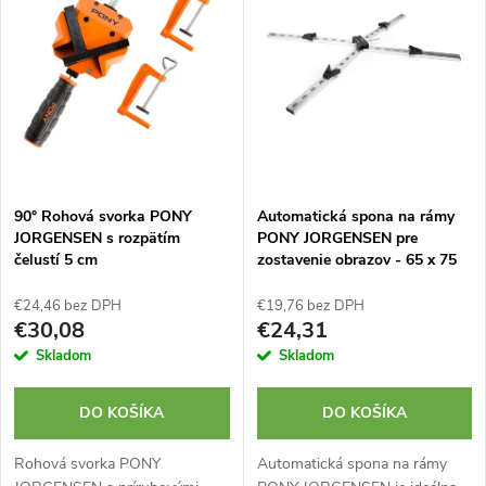
e
p
Abecedne
n
i
i
s
e
p
90° Rohová svorka PONY
Automatická spona na rámy
p
JORGENSEN s rozpätím
PONY JORGENSEN pre
r
čelustí 5 cm
zostavenie obrazov - 65 x 75
r
cm
o
€24,46 bez DPH
€19,76 bez DPH
o
€30,08
€24,31
d
Skladom
Skladom
d
u
DO KOŠÍKA
DO KOŠÍKA
u
k
Rohová svorka PONY
Automatická spona na rámy