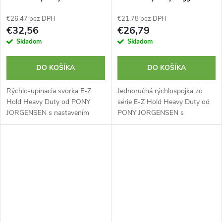
mm
€26,47 bez DPH
€21,78 bez DPH
€32,56
€26,79
Skladom
Skladom
DO KOŠÍKA
DO KOŠÍKA
Rýchlo-upínacia svorka E-Z
Jednoručná rýchlospojka zo
Hold Heavy Duty od PONY
série E-Z Hold Heavy Duty od
JORGENSEN s nastavením
PONY JORGENSEN s
tlaku je ideálna pre
nastavením tlaku je ideálna pre
profesionálne aj hobby použitie
profesionálne aj hobby použitie
vďaka svojej odolnosti. Tieto
vďaka svojej odolnosti. Tieto
svorky je možné...
spojky sa...