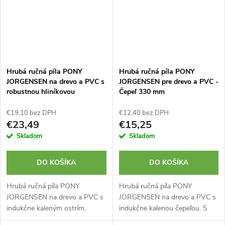
Hrubá ručná píla PONY
Hrubá ručná píla PONY
JORGENSEN na drevo a PVC s
JORGENSEN pre drevo a PVC -
robustnou hliníkovou
Čepeľ 330 mm
rukoväťou - ostrie 500 mm
€19,10 bez DPH
€12,40 bez DPH
€23,49
€15,25
Skladom
Skladom
DO KOŠÍKA
DO KOŠÍKA
Hrubá ručná píla PONY
Hrubá ručná píla PONY
JORGENSEN na drevo a PVC s
JORGENSEN na drevo a PVC s
indukčne kaleným ostrím,
indukčne kalenou čepeľou. 5
vyznačenými uhlami 45° a 90°
nastaviteľných polôh čepele v