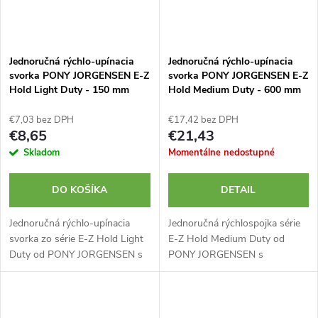
Jednoručná rýchlo-upínacia
Jednoručná rýchlo-upínacia
svorka PONY JORGENSEN E-Z
svorka PONY JORGENSEN E-Z
Hold Light Duty - 150 mm
Hold Medium Duty - 600 mm
€7,03 bez DPH
€17,42 bez DPH
€8,65
€21,43
Skladom
Momentálne nedostupné
DO KOŠÍKA
DETAIL
Jednoručná rýchlo-upínacia
Jednoručná rýchlospojka série
svorka zo série E-Z Hold Light
E-Z Hold Medium Duty od
Duty od PONY JORGENSEN s
PONY JORGENSEN s
reguláciou tlaku je ideálna pre
nastavením tlaku je ideálna pre
profesionálne aj hobby použitie.
profesionálne aj hobby použitie.
Tieto svorky možno spojiť...
Tieto svorky možno spojiť
dokopy, čím sa...