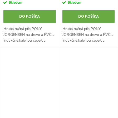
Skladom
Skladom
DO KOŠÍKA
DO KOŠÍKA
Hrubá ručná píla PONY
Hrubá ručná píla PONY
JORGENSEN na drevo a PVC s
JORGENSEN na drevo a PVC s
indukčne kalenou čepeľou,
indukčne kalenou čepeľou,
doraz rukoväte v uhle 45° a 90°
označenými uhlami 45° a 90°
pre orientáciu rezu. Zuby majú
pre orientáciu pri rezaní. Zuby
trojstranný výbrus čepele pre
majú trojstranne brúsený
rýchle...
okraj...