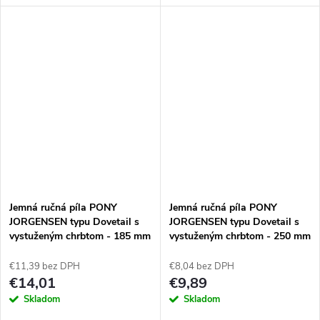
v uhle 45° a 90° pre orientáciu
rukoväte v uhle 45° a 90° pre
rezu. Zuby majú trojstranný
orientáciu rezu. Zuby majú
výbrus ostria pre rýchle
trojstranný výbrus ostria pre
rezanie...
rýchle...
Jemná ručná píla PONY
Jemná ručná píla PONY
JORGENSEN typu Dovetail s
JORGENSEN typu Dovetail s
vystuženým chrbtom - 185 mm
vystuženým chrbtom - 250 mm
€11,39 bez DPH
€8,04 bez DPH
€14,01
€9,89
Skladom
Skladom