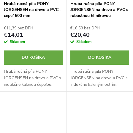
Hrubá ručná píla PONY
Hrubá ručná píla PONY
JORGENSEN na drevo a PVC -
JORGENSEN na drevo a PVC s
čepeľ 500 mm
robustnou hliníkovou
rukoväťou - ostrie 380 mm
€11,39 bez DPH
€16,59 bez DPH
€14,01
€20,40
Skladom
Skladom
DO KOŠÍKA
DO KOŠÍKA
Hrubá ručná píla PONY
Hrubá ručná píla PONY
JORGENSEN na drevo a PVC s
JORGENSEN na drevo a PVC s
indukčne kalenou čepeľou,
indukčne kaleným ostrím,
označenými uhlami 45° a 90°
vyznačenými uhlami 45° a 90°
pre orientáciu pri rezaní. Zuby
pre orientáciu rezu. Zuby majú
majú trojnásobne brúsenú
trojstranný výbrus ostria pre
hranu čepele pre...
rýchle...