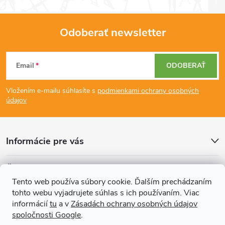
o
i
v
a
e
Odoberať newsletter
n
Z
p
i
Email
ODOBERAŤ
e
r
á
v
Vložením e-mailu súhlasíte s
podmienkami ochrany osobných
p
údajov
k
ä
y
Informácie pre vás
t
v
Články
ý
i
Tento web používa súbory cookie. Ďalším prechádzaním
p
tohto webu vyjadrujete súhlas s ich používaním. Viac
Prijímame online platby
e
informácií
tu
a v
Zásadách ochrany osobných údajov
i
spoločnosti Google
.