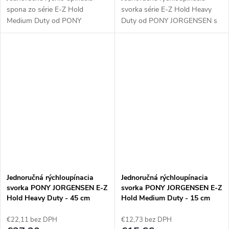
spona zo série E-Z Hold
svorka série E-Z Hold Heavy
Medium Duty od PONY
Duty od PONY JORGENSEN s
JORGENSEN s nastavením
reguláciou tlaku sú vďaka svojej
tlaku je ideálna pre
odolnosti ideálne pre
profesionálne aj hobby použitie.
profesionálne aj hobby použitie.
Tieto svorky je možné spájať,...
Tieto...
Jednoručná rýchloupínacia
Jednoručná rýchloupínacia
svorka PONY JORGENSEN E-Z
svorka PONY JORGENSEN E-Z
Hold Heavy Duty - 45 cm
Hold Medium Duty - 15 cm
€22,11 bez DPH
€12,73 bez DPH