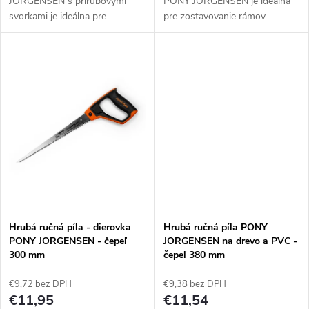
JORGENSEN s prírubovými
PONY JORGENSEN je ideálna
k
svorkami je ideálna pre
pre zostavovanie rámov
t
rámovanie a montáž skriniek.
obrazov. Zopne všetky štyri
t
Odlievané čeluste s čiernou
rohy rámu súčasne a vytvára
o
plastovou T-stopkou
konzistentný tlak. Obojstranné
o
obsahujúcou stupnicu v...
čeľuste...
v
v
Hrubá ručná píla - dierovka
Hrubá ručná píla PONY
PONY JORGENSEN - čepeľ
JORGENSEN na drevo a PVC -
300 mm
čepeľ 380 mm
€9,72 bez DPH
€9,38 bez DPH
€11,95
€11,54