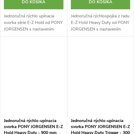
DO KOŠÍKA
DO KOŠÍKA
Jednoručná rýchlo upínacia
Jednoručná rýchlospojka z radu
svorka série E-Z Hold od PONY
E-Z Hold Heavy Duty od PONY
JORGENSEN s nastavením
JORGENSEN s nastavením
tlaku je ideálna pre hobbyistov,
tlaku je ideálna pre
ako aj pre náročnejšie použitie.
profesionálne aj hobby použitie
Tieto hobby svorky nemajú...
vďaka svojej odolnosti. Tieto
svorky možno...
Jednoručná rýchlo-upínacia
Jednoručná rýchlo-upínacia
svorka PONY JORGENSEN E-Z
svorka PONY JORGENSEN E-Z
Hold Heavy Duty - 900 mm
Hold Heavy Duty Trigger - 300