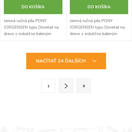
DO KOŠÍKA
DO KOŠÍKA
Jemná ručná píla PONY
Jemná ručná píla PONY
JORGENSEN typu Dovetail na
JORGENSEN typu Dovetail na
drevo s indukčne kaleným
drevo s indukčne kaleným
ostrím, doraz rukoväte v uhle
ostrím, doraz rukoväte v uhle
45° a 90° pre orientáciu rezu.
45° a 90° pre orientáciu rezu.
Zuby majú obojstranný výbrus
Zuby majú dvojstranný výbrus
O
ostria...
ostria...
NAČÍTAŤ 24 ĎALŠÍCH
v
l
S
1
8
t
á
r
d
á
a
n
k
c