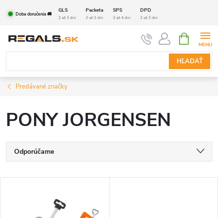
Prejsť
GLS
Packeta
SPS
DPD
Doba doručenia 🚚
na
2 až 3 dni
2 až 3 dni
3 až 4 dni
2 až 3 dni
obsah
NÁKUPN
KOŠÍK
HĽADAŤ
Predávané značky
PONY JORGENSEN
R
Odporúčame
a
Najlacnejšie
V
Akce
Akce
Najdrahšie
d
ý
Najpredávanejšie