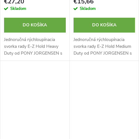
€27,20
€15,66
Skladom
Skladom
DO KOŠÍKA
DO KOŠÍKA
Jednoručná rýchloupínacia
Jednoručná rýchloupínacia
svorka rady E-Z Hold Heavy
svorka rady E-Z Hold Medium
Duty od PONY JORGENSEN s
Duty od PONY JORGENSEN s
reguláciou tlaku sú vďaka svojej
reguláciou tlaku sú vďaka svojej
odolnosti ideálne pre
odolnosti ideálne pre
profesionálne aj hobby použitie.
profesionálne aj hobby použitie.
Tieto...
Tieto...