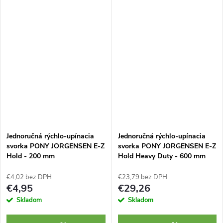
pre orientáciu rezu. Zuby majú
rukoväti pomocou skrutky.
trojstranný výbrus ostria pre
Zuby majú dvojstranné ostrenie
rýchle...
pre...
Jednoručná rýchlo-upínacia
Jednoručná rýchlo-upínacia
svorka PONY JORGENSEN E-Z
svorka PONY JORGENSEN E-Z
Hold - 200 mm
Hold Heavy Duty - 600 mm
€4,02 bez DPH
€23,79 bez DPH
€4,95
€29,26
Skladom
Skladom