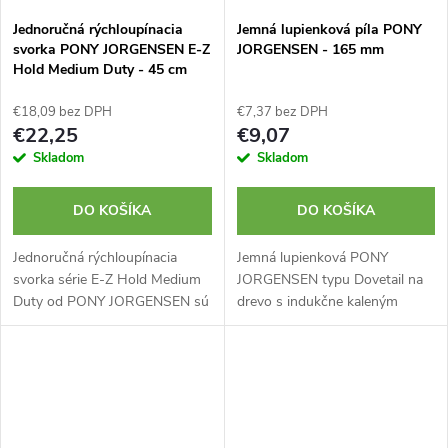
Jednoručná rýchloupínacia
Jemná lupienková píla PONY
svorka PONY JORGENSEN E-Z
JORGENSEN - 165 mm
Hold Medium Duty - 45 cm
€18,09 bez DPH
€7,37 bez DPH
€22,25
€9,07
Skladom
Skladom
DO KOŠÍKA
DO KOŠÍKA
Jednoručná rýchloupínacia
Jemná lupienková PONY
svorka série E-Z Hold Medium
JORGENSEN typu Dovetail na
Duty od PONY JORGENSEN sú
drevo s indukčne kaleným
vďaka svojej odolnosti ideálne
ostrím, doraz rukoväte v uhle
pre profesionálne aj hobby
45° a 90° pre orientáciu rezu.
použitie. Tieto svorky je
Zuby majú obojstranný výbrus...
možné...