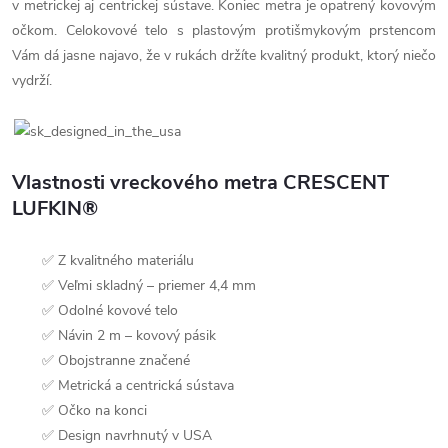
v metrickej aj centrickej sústave. Koniec metra je opatrený kovovým
očkom. Celokovové telo s plastovým protišmykovým prstencom
Vám dá jasne najavo, že v rukách držíte kvalitný produkt, ktorý niečo
vydrží.
Vlastnosti vreckového metra CRESCENT
LUFKIN®
✅ Z kvalitného materiálu
✅ Veľmi skladný – priemer 4,4 mm
✅ Odolné kovové telo
✅ Návin 2 m – kovový pásik
✅ Obojstranne značené
✅ Metrická a centrická sústava
✅ Očko na konci
✅ Design navrhnutý v USA