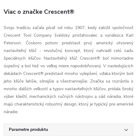
Viac o značke Crescent®
Svoju tradíciu začala písať od roku 1907, kedy založil spoločnosť
Crescent Tool Company švédsky prisťahovalec a vynálezca Karl
Peterson. Čoskoro potom predstavil prvý americký otvorený
nastaviteľný kľúč - revolučný koncept, ktorý nahradil celú sadu
špeciálnych kľúčov. Nastaviteľný kľúč Crescent® bol mimoriadne
úspešný a bol tiež vo veľkej miere napodobňovaný. V nasledujúcich
dekádach Crescent® predstavil mnoho vylepšení, vďaka ktorým boli
jeho kľúče ľahšie, silnejšie a všestrannejšie. Značka sa rozrástla o
mnoho ďalších veľkostí a typov nastaviteľných kľúčov, pridala široký
výber klieští, mechanických ručných nástrojov a sád náradia, ktoré
majú charakteristický robustný design, ktorý je typický pre americké
náradie.
Parametre produktu