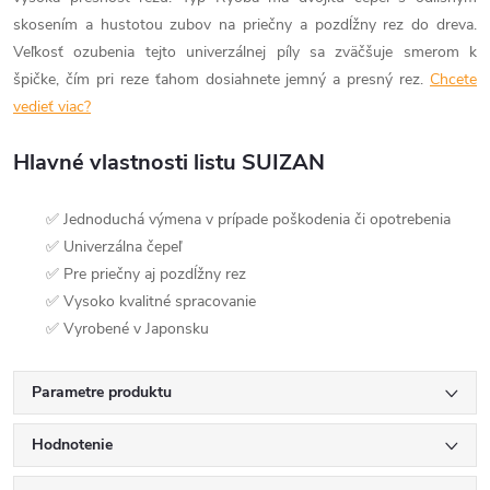
skosením a hustotou zubov na priečny a pozdĺžny rez do dreva.
Veľkosť ozubenia tejto univerzálnej píly sa zväčšuje smerom k
špičke, čím pri reze ťahom dosiahnete jemný a presný rez.
Chcete
vedieť viac?
Hlavné vlastnosti listu SUIZAN
✅ Jednoduchá výmena v prípade poškodenia či opotrebenia
✅ Univerzálna čepeľ
✅ Pre priečny aj pozdĺžny rez
✅ Vysoko kvalitné spracovanie
✅ Vyrobené v Japonsku
Parametre produktu
Hodnotenie