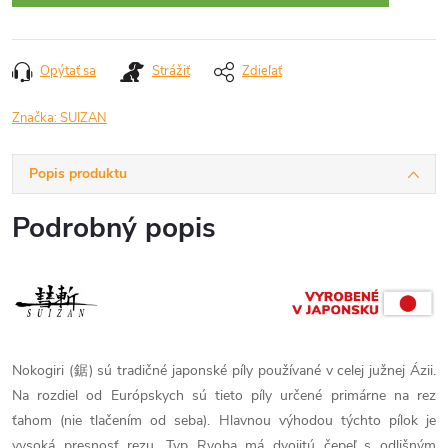
Opýtať sa
Strážiť
Zdieľať
Značka:
SUIZAN
Popis produktu
Podrobný popis
Nokogiri (鋸) sú tradičné japonské píly používané v celej južnej Ázii.
Na rozdiel od Európskych sú tieto píly určené primárne na rez
ťahom (nie tlačením od seba). Hlavnou výhodou týchto pílok je
vysoká presnosť rezu. Typ Ryoba má dvojitú čepeľ s odlišným