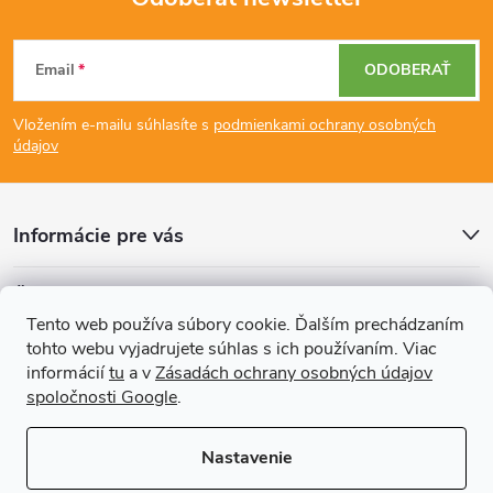
Z
Email
ODOBERAŤ
á
Vložením e-mailu súhlasíte s
podmienkami ochrany osobných
p
údajov
ä
Informácie pre vás
t
Články
i
Tento web používa súbory cookie. Ďalším prechádzaním
tohto webu vyjadrujete súhlas s ich používaním. Viac
Prijímame online platby
e
informácií
tu
a v
Zásadách ochrany osobných údajov
spoločnosti Google
.
Nastavenie