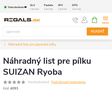
Prejsť
GLS
Packeta
SPS
DPD
Doba doručenia 🚚
na
2 až 3 dni
2 až 3 dni
3 až 4 dni
2 až 3 dni
obsah
NÁKUPN
KOŠÍK
HĽADAŤ
Náhradné listy pre japonské pílky
Náhradný list pre pílku
SUIZAN Ryoba
Neohodnotené
Podrobnosti hodnotenia
Kód:
4093