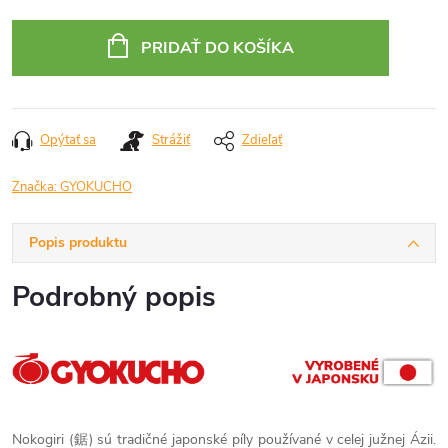
Jednotková
cena:
PRIDAŤ DO KOŠÍKA
Opýtať sa
Strážiť
Zdieľať
Značka:
GYOKUCHO
Popis produktu
Podrobný popis
Nokogiri (鋸) sú tradičné japonské píly používané v celej južnej Ázii.