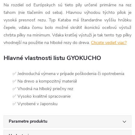
Na rozdiel od Európskych sú tieto píly určené primárne na rez
ťahom (nie tlačením od seba). Hlavnou výhodou týchto pílok je
vysoká presnosť rezu. Typ Kataba má štandardne vyššiu hrúbku
čepele, vďaka čomu bolo možné skrátiť ikonickú oceľovú výstuž
chrbta pílky na minimum. Vďaka kratšej výstuži je tak tento typ pílky
vhodnejší na použitie na hlboké rezy do dreva.
Chcete vedieť viac?
Hlavné vlastnosti listu GYOKUCHO
✅ Jednoduchá výmena v prípade poškodenia či opotrebenia
✅ Na drevo a kompozitný materiál
✅ Vhodná na hlboký priečny rez
✅ Vysoko kvalitné spracovanie
✅ Vyrobené v Japonsku
Parametre produktu