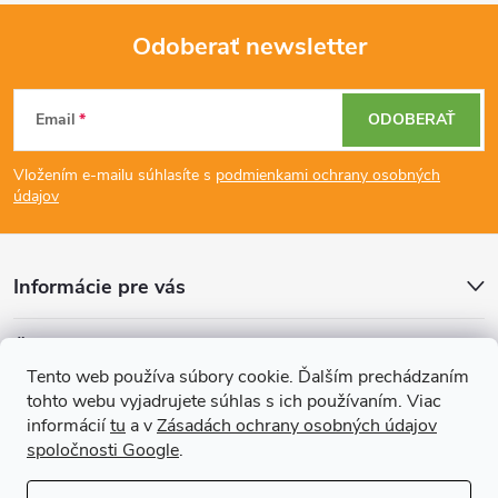
Odoberať newsletter
Z
Email
ODOBERAŤ
á
Vložením e-mailu súhlasíte s
podmienkami ochrany osobných
p
údajov
ä
Informácie pre vás
t
Články
i
Tento web používa súbory cookie. Ďalším prechádzaním
tohto webu vyjadrujete súhlas s ich používaním. Viac
Prijímame online platby
e
informácií
tu
a v
Zásadách ochrany osobných údajov
spoločnosti Google
.