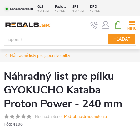
Prejsť
GLS
Packeta
SPS
DPD
Doba doručenia 🚚
na
2 až 3 dni
2 až 3 dni
3 až 4 dni
2 až 3 dni
obsah
NÁKUPN
KOŠÍK
HĽADAŤ
Náhradné listy pre japonské pílky
Náhradný list pre pílku
GYOKUCHO Kataba
Proton Power - 240 mm
Neohodnotené
Podrobnosti hodnotenia
Kód:
4198