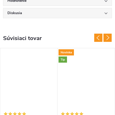
Hodnotenie
Diskusia
Súvisiaci tovar
Novinka
Tip