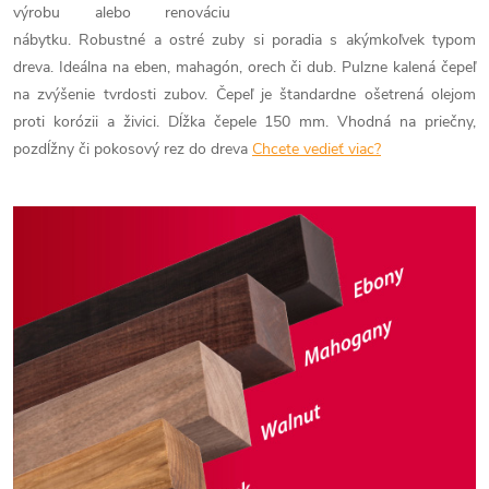
výrobu alebo renováciu
nábytku. Robustné a ostré zuby si poradia s akýmkoľvek typom
dreva. Ideálna na eben, mahagón, orech či dub. Pulzne kalená čepeľ
na zvýšenie tvrdosti zubov. Čepeľ je štandardne ošetrená olejom
proti korózii a živici. Dĺžka čepele 150 mm. Vhodná na priečny,
pozdĺžny či pokosový rez do dreva
Chcete vedieť viac?