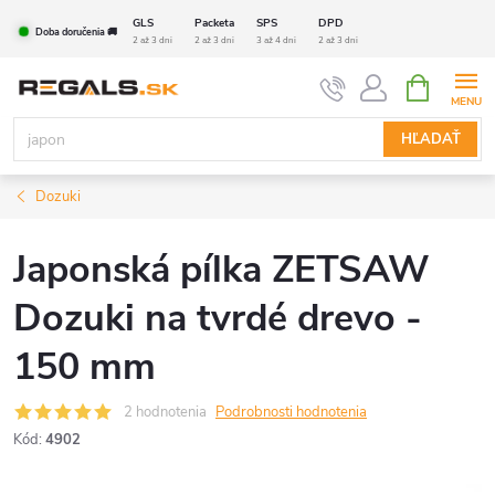
Prejsť
GLS
Packeta
SPS
DPD
Doba doručenia 🚚
na
2 až 3 dni
2 až 3 dni
3 až 4 dni
2 až 3 dni
obsah
NÁKUPN
KOŠÍK
HĽADAŤ
Dozuki
Japonská pílka ZETSAW
Dozuki na tvrdé drevo -
150 mm
2 hodnotenia
Podrobnosti hodnotenia
Kód:
4902