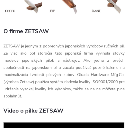
O firme ZETSAW
ZETSAW je jedným z popredných japonských výrobcov ručných píl.
Za viac ako pol storočia táto japonská firma vyvinula stovky
modelov japonských pílok a nástrojov. Ako jedna z prvých
spoločností na japonskom trhu začala používať pulzné kalenie na
maximalizáciu tvrdosti pílových zubov. Okada Hardware Mfg.Co.
(výrobca Zetsaw) používa systém riadenia kvality ISO9001/2000 pre
udržanie vysokej kvality ich výrobkov, takže sa na ne môžete plne
spoľahnúť.
Video o pílke ZETSAW