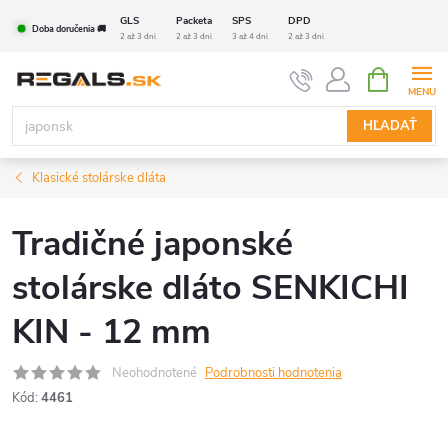
Prejsť
GLS
Packeta
SPS
DPD
Doba doručenia 🚚
na
2 až 3 dni
2 až 3 dni
3 až 4 dni
2 až 3 dni
obsah
NÁKUPN
KOŠÍK
HĽADAŤ
Klasické stolárske dláta
Tradičné japonské
stolárske dláto SENKICHI
KIN - 12 mm
Neohodnotené
Podrobnosti hodnotenia
Kód:
4461