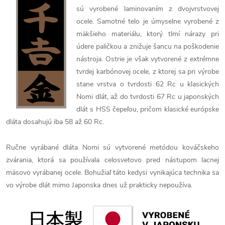
sú vyrobené laminovaním z dvojvrstvovej
ocele. Samotné telo je úmyselne vyrobené z
mäkšieho materiálu, ktorý tlmí nárazy pri
údere paličkou a znižuje šancu na poškodenie
nástroja. Ostrie je však vytvorené z extrémne
tvrdej karbónovej ocele, z ktorej sa pri výrobe
stane vrstva o tvrdosti 62 Rc u klasických
Nomi dlát, až do tvrdosti 67 Rc u japonských
dlát s HSS čepeľou, pričom klasické európske
dláta dosahujú iba 58 až 60 Rc.
Ručne vyrábané dláta Nomi sú vytvorené metódou kováčskeho
zvárania, ktorá sa používala celosvetovo pred nástupom lacnej
mäsovo vyrábanej ocele. Bohužiaľ táto kedysi vynikajúca technika sa
vo výrobe dlát mimo Japonska dnes už prakticky nepoužíva.