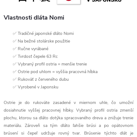
Vlastnosti dláta Nomi
✅ Tradičné japonské dláto Nomi
✅ Na bežné stolárske použitie
✅ Ručne vyrábané
✅ Tvrdosť čepele 63 Rc
✅ Vybraný profil ostria = menšie trenie
✅ Ostrie pod uhlom = vyššia pracovná hĺbka
✅ Rukoväť z červeného dubu
✅ Vyrobené v Japonsku
Ostrie je do rukoväte zasadené v miernom uhle, čo umožní
dosiahnutie vyššej pracovnej hĺbky. Vybraný profil ostria zmenší
plochu, ktorou sa dláto dotýka spracovaného dreva a znižuje trenie
materiálu. Zároveň sa tým dláto ľahšie brúsi a po opätovnom
brúsení si čepeľ udržuje rovný tvar. Brúsenie týchto dlát je