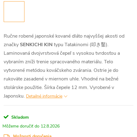
Ručne robené japonské kované dláto najvyššej akosti od
značky
SENKICHI KIN
typu Tatakinomi (叩き鑿).
Laminovaná dvojvrstvová čepeľ s vysokou tvrdosťou a
vybraním zníži trenie spracovaného materiálu. Telo
vytvorené metódou kováčskeho zvárania. Ostrie je do
rukoväte zasadené v miernom uhle. Vhodné na bežné
stolárske použitie. Šírka čepele 12 mm. Vyrobené v
Japonsku.
Detailné informácie
Skladom
12.8.2026
Možnosti doručenia