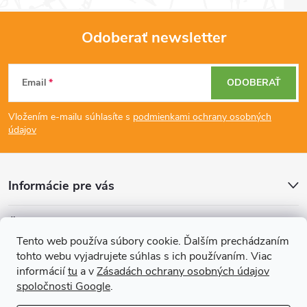
Odoberať newsletter
Z
Email
ODOBERAŤ
á
Vložením e-mailu súhlasíte s
podmienkami ochrany osobných
p
údajov
ä
Informácie pre vás
t
Články
i
Tento web používa súbory cookie. Ďalším prechádzaním
tohto webu vyjadrujete súhlas s ich používaním. Viac
Prijímame online platby
e
informácií
tu
a v
Zásadách ochrany osobných údajov
spoločnosti Google
.