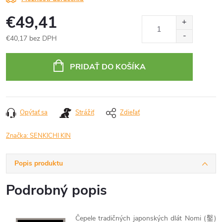
€49,41
€40,17 bez DPH
Jednotková
cena:
PRIDAŤ DO KOŠÍKA
Opýtať sa
Strážiť
Zdieľať
Značka:
SENKICHI KIN
Popis produktu
Podrobný popis
Čepele tradičných japonských dlát Nomi (鑿)