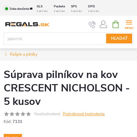
Prejsť
GLS
Packeta
SPS
DPD
Doba doručenia 🚚
na
2 až 3 dni
2 až 3 dni
3 až 4 dni
2 až 3 dni
obsah
NÁKUPN
KOŠÍK
HĽADAŤ
Rašple a pilníky
Súprava pilníkov na kov
CRESCENT NICHOLSON -
5 kusov
Neohodnotené
Podrobnosti hodnotenia
Kód:
7131