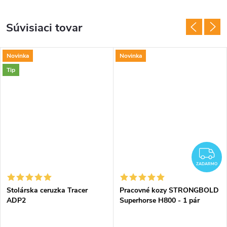
Súvisiaci tovar
Novinka
Novinka
Tip
Z
ZADARMO
Stolárska ceruzka Tracer
Pracovné kozy STRONGBOLD
ADP2
Superhorse H800 - 1 pár