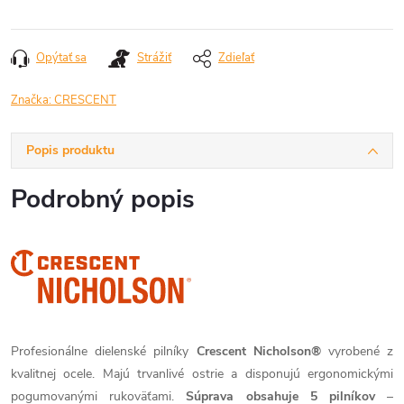
Jednotková
cena:
Opýtať sa
Strážiť
Zdieľať
Značka:
CRESCENT
Popis produktu
Podrobný popis
Profesionálne dielenské pilníky
Crescent Nicholson®
vyrobené z
kvalitnej ocele. Majú trvanlivé ostrie a disponujú ergonomickými
pogumovanými rukoväťami.
Súprava obsahuje 5 pilníkov
–