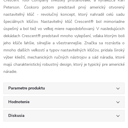
Crescent Tool Company švédsky prisťahovalec a vynálezca Karl
Peterson. Čoskoro potom predstavil prvý americký otvorený
nastaviteľný kľúč - revolučný koncept, ktorý nahradil celú sadu
špeciálnych kľúčov. Nastaviteľný kľúč Crescent® bol mimoriadne
úspešný a bol tiež vo veľkej miere napodobňovaný. V nasledujúcich
dekádach Crescent® predstavil mnoho vylepšení, vďaka ktorým boli
jeho kľúče ľahšie, silnejšie a všestrannejšie. Značka sa rozrástla o
mnoho ďalších veľkostí a typov nastaviteľných kľúčov, pridala široký
výber klieští, mechanických ručných nástrojov a sád náradia, ktoré
majú charakteristický robustný design, ktorý je typický pre americké
náradie.
Parametre produktu
Hodnotenie
Diskusia