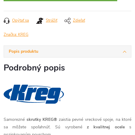
Opýtať sa
Strážiť
Zdieľať
Značka:
KREG
Popis produktu
Podrobný popis
Samorezné
skrutky KREG®
zaistia pevné vreckové spoje, na ktoré
sa môžete spoľahnúť. Sú vyrobené
z kvalitnej ocele
s
pozinkovaným povrchom.