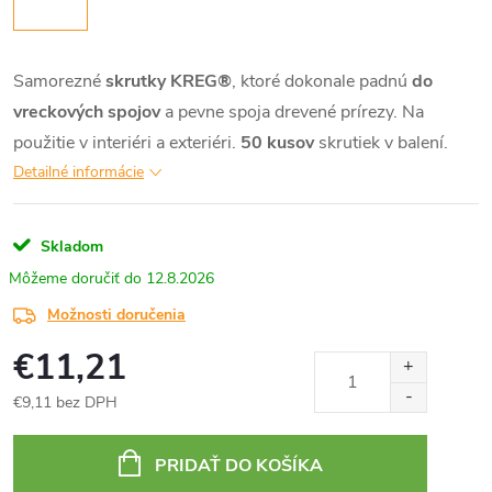
Samorezné
skrutky KREG®
, ktoré dokonale padnú
do
vreckových spojov
a pevne spoja drevené prírezy. Na
použitie v interiéri a exteriéri.
50 kusov
skrutiek v balení.
Detailné informácie
Skladom
12.8.2026
Možnosti doručenia
€11,21
€9,11 bez DPH
Jednotková
cena:
PRIDAŤ DO KOŠÍKA