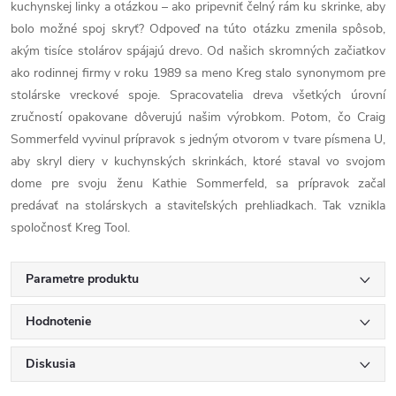
kuchynskej linky a otázkou – ako pripevniť čelný rám ku skrinke, aby
bolo možné spoj skryť? Odpoveď na túto otázku zmenila spôsob,
akým tisíce stolárov spájajú drevo. Od našich skromných začiatkov
ako rodinnej firmy v roku 1989 sa meno Kreg stalo synonymom pre
stolárske vreckové spoje. Spracovatelia dreva všetkých úrovní
zručností opakovane dôverujú našim výrobkom. Potom, čo Craig
Sommerfeld vyvinul prípravok s jedným otvorom v tvare písmena U,
aby skryl diery v kuchynských skrinkách, ktoré staval vo svojom
dome pre svoju ženu Kathie Sommerfeld, sa prípravok začal
predávať na stolárskych a staviteľských prehliadkach. Tak vznikla
spoločnosť Kreg Tool.
Parametre produktu
Hodnotenie
Diskusia