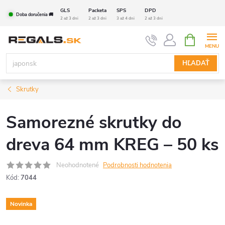
Prejsť
GLS
Packeta
SPS
DPD
Doba doručenia 🚚
na
2 až 3 dni
2 až 3 dni
3 až 4 dni
2 až 3 dni
obsah
NÁKUPN
KOŠÍK
HĽADAŤ
Skrutky
Samorezné skrutky do
dreva 64 mm KREG – 50 ks
Neohodnotené
Podrobnosti hodnotenia
Kód:
7044
Novinka