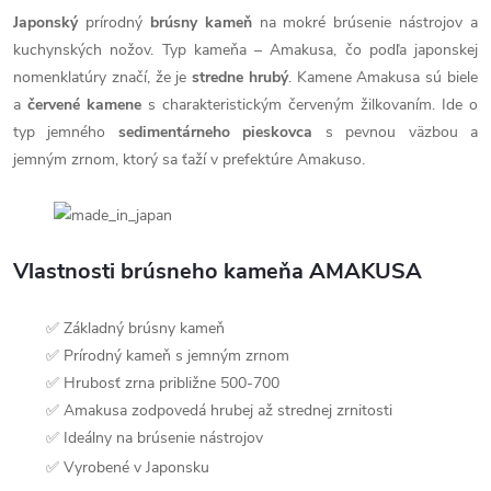
Japonský
prírodný
brúsny kameň
na mokré brúsenie nástrojov a
kuchynských nožov. Typ kameňa – Amakusa, čo podľa japonskej
nomenklatúry značí, že je
stredne hrubý
. Kamene Amakusa sú biele
a
červené kamene
s charakteristickým červeným žilkovaním. Ide o
typ jemného
sedimentárneho pieskovca
s pevnou väzbou a
jemným zrnom, ktorý sa ťaží v prefektúre Amakuso.
Vlastnosti brúsneho kameňa AMAKUSA
✅ Základný brúsny kameň
✅ Prírodný kameň s jemným zrnom
✅ Hrubosť zrna približne 500-700
✅ Amakusa zodpovedá hrubej až strednej zrnitosti
✅ Ideálny na brúsenie nástrojov
✅ Vyrobené v Japonsku