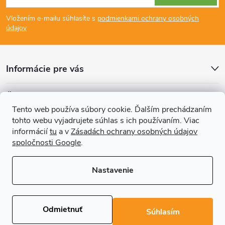
á
Vložením e-mailu súhlasíte s
podmienkami ochrany osobných
p
údajov
ä
Informácie pre vás
t
Články
i
Tento web používa súbory cookie. Ďalším prechádzaním
tohto webu vyjadrujete súhlas s ich používaním. Viac
Prijímame online platby
e
informácií
tu
a v
Zásadách ochrany osobných údajov
spoločnosti Google
.
Nastavenie
Copyright 2026
REGALS.sk
. Všetky práva vyhradené.
Upraviť nastavenie
cookies
Odmietnuť
Súhlasím
Vytvoril Shoptet Premium