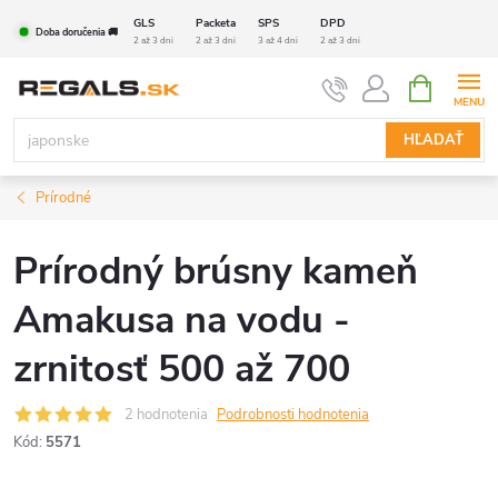
Prejsť
GLS
Packeta
SPS
DPD
Doba doručenia 🚚
na
2 až 3 dni
2 až 3 dni
3 až 4 dni
2 až 3 dni
obsah
NÁKUPN
KOŠÍK
HĽADAŤ
Prírodné
Prírodný brúsny kameň
Amakusa na vodu -
zrnitosť 500 až 700
2 hodnotenia
Podrobnosti hodnotenia
Kód:
5571