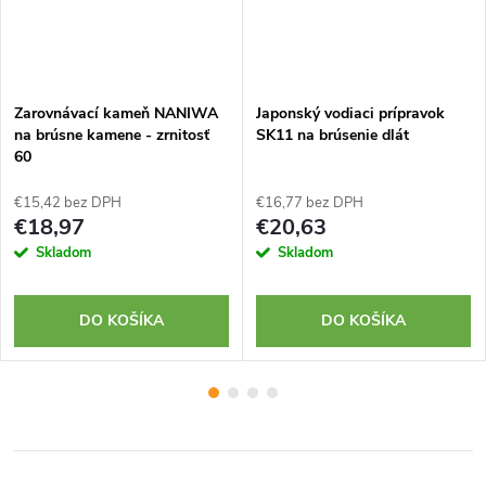
Zarovnávací kameň NANIWA
Japonský vodiaci prípravok
na brúsne kamene - zrnitosť
SK11 na brúsenie dlát
60
€15,42 bez DPH
€16,77 bez DPH
€18,97
€20,63
Skladom
Skladom
DO KOŠÍKA
DO KOŠÍKA