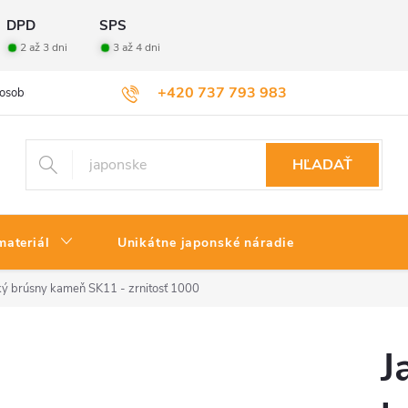
DPD
SPS
2 až 3 dni
3 až 4 dni
+420 737 793 983
osobných údajov
Veľkoobchod
Vrátenie tovaru
HĽADAŤ
materiál
Unikátne japonské náradie
ý brúsny kameň SK11 - zrnitosť 1000
J