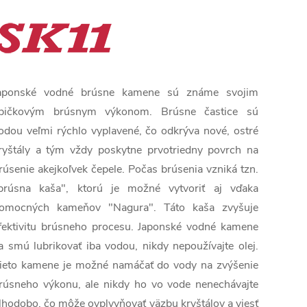
aponské vodné brúsne kamene sú známe svojim
pičkovým brúsnym výkonom. Brúsne častice sú
odou veľmi rýchlo vyplavené, čo odkrýva nové, ostré
ryštály a tým vždy poskytne prvotriedny povrch na
rúsenie akejkoľvek čepele. Počas brúsenia vzniká tzn.
brúsna kaša", ktorú je možné vytvoriť aj vďaka
omocných kameňov "Nagura". Táto kaša zvyšuje
fektivitu brúsneho procesu. Japonské vodné kamene
a smú lubrikovať iba vodou, nikdy nepoužívajte olej.
ieto kamene je možné namáčať do vody na zvýšenie
rúsneho výkonu, ale nikdy ho vo vode nenechávajte
lhodobo, čo môže ovplyvňovať väzbu kryštálov a viesť