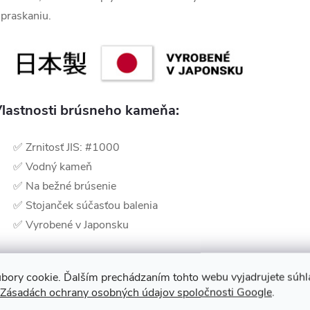
 praskaniu.
lastnosti brúsneho kameňa:
✅ Zrnitosť JIS: #1000
✅ Vodný kameň
✅ Na bežné brúsenie
✅ Stojanček súčasťou balenia
✅ Vyrobené v Japonsku
kú hrubosť vybrať?
bory cookie. Ďalším prechádzaním tohto webu vyjadrujete súhla
Zásadách ochrany osobných údajov spoločnosti Google
.
a brúsenie naozaj tupej alebo nerovnej čepele použite