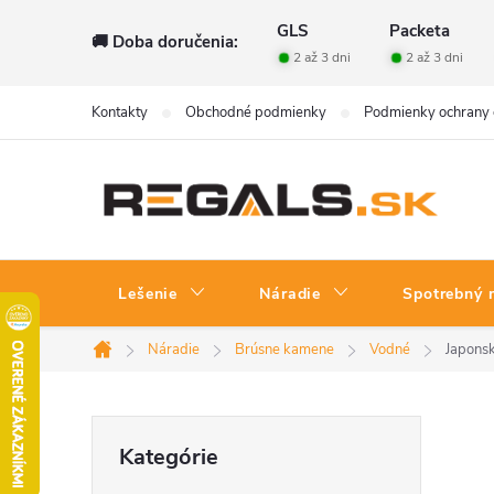
Prejsť
GLS
Packeta
🚚 Doba doručenia:
na
2 až 3 dni
2 až 3 dni
obsah
Kontakty
Obchodné podmienky
Podmienky ochrany 
Lešenie
Náradie
Spotrebný 
Náradie
Brúsne kamene
Vodné
Japonsk
Domov
B
Preskočiť
Kategórie
kategórie