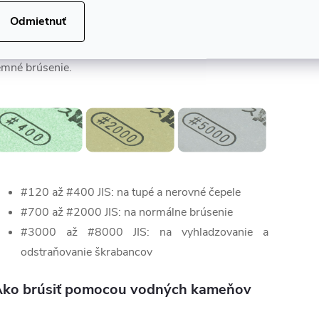
amene s nízkym JIS číslom (japonská klasifikácia pre
Odmietnuť
rnitosť). Čím nižšie číslo, tým väčšia hrubosť kameňa.
amene s vysokým JIS číslom sú určené na finálne a
emné brúsenie.
#120 až #400 JIS: na tupé a nerovné čepele
#700 až #2000 JIS: na normálne brúsenie
#3000 až #8000 JIS: na vyhladzovanie a
odstraňovanie škrabancov
ko brúsiť pomocou vodných kameňov