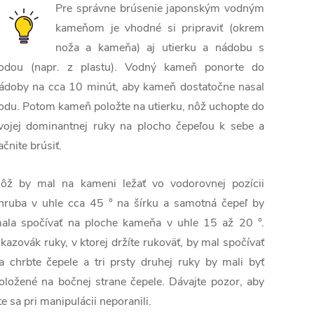
Pre správne brúsenie japonským vodným
kameňom je vhodné si pripraviť (okrem
noža a kameňa) aj utierku a nádobu s
odou (napr. z plastu). Vodný kameň ponorte do
ádoby na cca 10 minút, aby kameň dostatočne nasal
odu. Potom kameň položte na utierku, nôž uchopte do
vojej dominantnej ruky na plocho čepeľou k sebe a
ačnite brúsiť.
ôž by mal na kameni ležať vo vodorovnej pozícii
hruba v uhle cca 45 ° na šírku a samotná čepeľ by
ala spočívať na ploche kameňa v uhle 15 až 20 °.
kazovák ruky, v ktorej držíte rukoväť, by mal spočívať
a chrbte čepele a tri prsty druhej ruky by mali byť
oložené na bočnej strane čepele. Dávajte pozor, aby
te sa pri manipulácii neporanili.