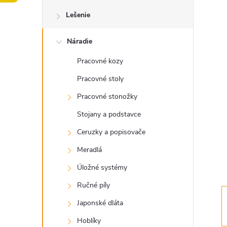
o
Lešenie
č
Náradie
n
Pracovné kozy
ý
Pracovné stoly
p
Pracovné stonožky
Stojany a podstavce
a
Ceruzky a popisovače
n
Meradlá
Úložné systémy
e
Ručné píly
l
Japonské dláta
Hoblíky