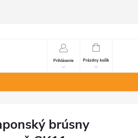
NÁKUPNÝ
KOŠÍK
Prázdny košík
Prihlásenie
aponský brúsny