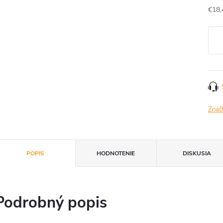
€18,
Jedn
cena
Znač
POPIS
HODNOTENIE
DISKUSIA
Podrobný popis