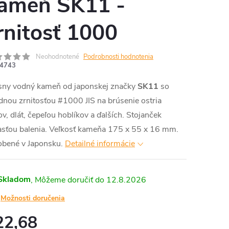
ameň SK11 -
rnitosť 1000
Neohodnotené
Podrobnosti hodnotenia
4743
sny vodný kameň od japonskej značky
SK11
so
dnou zrnitosťou #1000 JIS na brúsenie ostria
v, dlát, čepeľou hoblíkov a ďalších. Stojanček
asťou balenia. Veľkosť kameňa 175 x 55 x 16 mm.
obené v Japonsku.
Detailné informácie
Skladom
12.8.2026
Možnosti doručenia
22,68