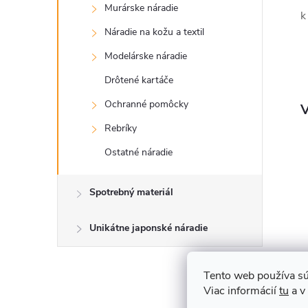
Murárske náradie
k
Náradie na kožu a textil
Modelárske náradie
Drôtené kartáče
Ochranné pomôcky
V
Rebríky
Ostatné náradie
Spotrebný materiál
Unikátne japonské náradie
A
Tento web používa sú
Viac informácií
tu
a v
N