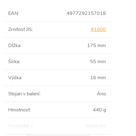
EAN
:
4977292157018
Zrnitosť JIS
:
#1000
Dĺžka
:
175 mm
Šírka
:
55 mm
Výška
:
16 mm
Stojan v balení
:
Áno
Hmotnosť
:
440 g
Vyrobené v
:
Japonsko