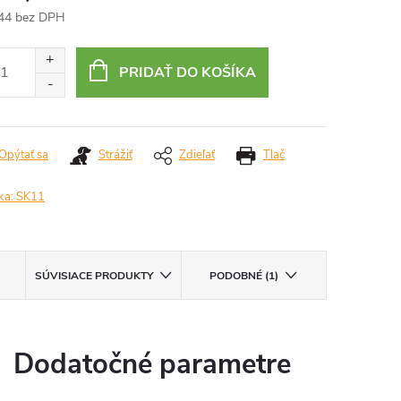
44 bez DPH
otková
:
PRIDAŤ DO KOŠÍKA
Opýtať sa
Strážiť
Zdieľať
Tlač
ka:
SK11
SÚVISIACE PRODUKTY
PODOBNÉ (1)
Dodatočné parametre