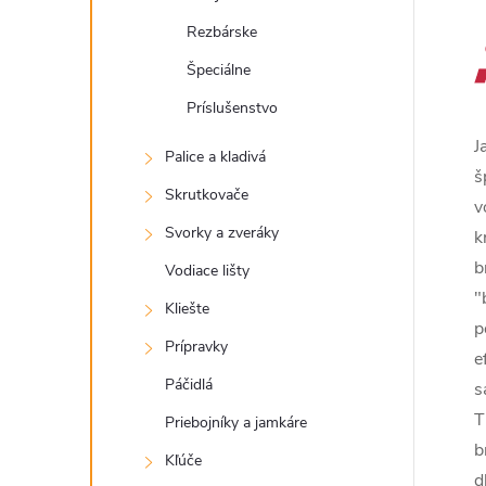
Rezbárske
Špeciálne
Príslušenstvo
J
Palice a kladivá
š
Skrutkovače
v
Svorky a zveráky
k
b
Vodiace lišty
"
Kliešte
p
Prípravky
e
Páčidlá
s
T
Priebojníky a jamkáre
b
Kľúče
d