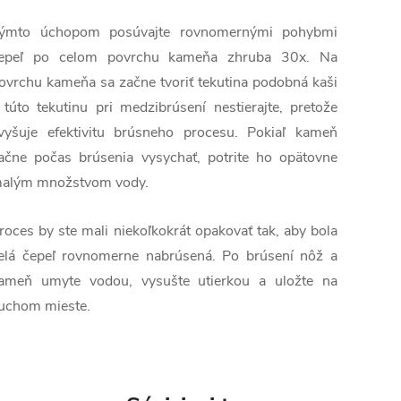
ýmto úchopom posúvajte rovnomernými pohybmi
epeľ po celom povrchu kameňa zhruba 30x. Na
ovrchu kameňa sa začne tvoriť tekutina podobná kaši
 túto tekutinu pri medzibrúsení nestierajte, pretože
vyšuje efektivitu brúsneho procesu. Pokiaľ kameň
ačne počas brúsenia vysychať, potrite ho opätovne
alým množstvom vody.
roces by ste mali niekoľkokrát opakovať tak, aby bola
elá čepeľ rovnomerne nabrúsená. Po brúsení nôž a
ameň umyte vodou, vysušte utierkou a uložte na
uchom mieste.