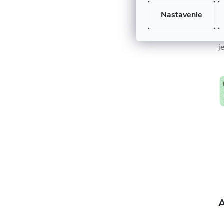
k
Nastavenie
z
K
j
A