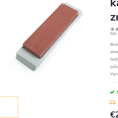
k
z
Kód:
Brú
stre
nožo
súč
Vyr
€