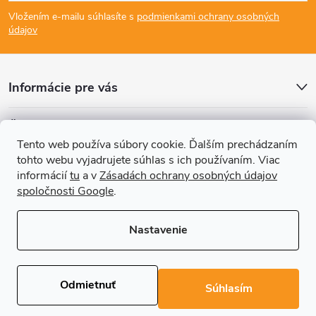
á
Vložením e-mailu súhlasíte s
podmienkami ochrany osobných
p
údajov
ä
Informácie pre vás
t
Články
i
Tento web používa súbory cookie. Ďalším prechádzaním
tohto webu vyjadrujete súhlas s ich používaním. Viac
Prijímame online platby
e
informácií
tu
a v
Zásadách ochrany osobných údajov
spoločnosti Google
.
Nastavenie
Copyright 2026
REGALS.sk
. Všetky práva vyhradené.
Upraviť nastavenie
cookies
Odmietnuť
Súhlasím
Vytvoril Shoptet Premium