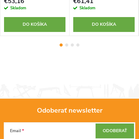
€53,16
€61,41
Skladom
Skladom
DO KOŠÍKA
DO KOŠÍKA
Odoberať newsletter
Z
Email
ODOBERAŤ