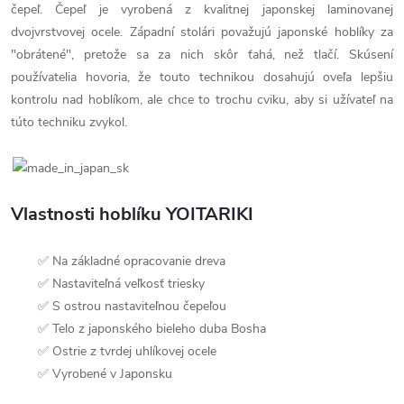
čepeľ. Čepeľ je vyrobená z kvalitnej japonskej laminovanej
dvojvrstvovej ocele. Západní stolári považujú japonské hoblíky za
"obrátené", pretože sa za nich skôr ťahá, než tlačí. Skúsení
používatelia hovoria, že touto technikou dosahujú oveľa lepšiu
kontrolu nad hoblíkom, ale chce to trochu cviku, aby si užívateľ na
túto techniku zvykol.
Vlastnosti hoblíku YOITARIKI
✅ Na základné opracovanie dreva
✅ Nastaviteľná veľkosť triesky
✅ S ostrou nastaviteľnou čepeľou
✅ Telo z japonského bieleho duba Bosha
✅ Ostrie z tvrdej uhlíkovej ocele
✅ Vyrobené v Japonsku