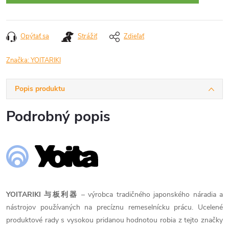
Opýtať sa
Strážiť
Zdieľať
Značka:
YOITARIKI
Popis produktu
Podrobný popis
YOITARIKI 与板利器
– výrobca tradičného japonského náradia a
nástrojov používaných na precíznu remeselnícku prácu. Ucelené
produktové rady s vysokou pridanou hodnotou robia z tejto značky