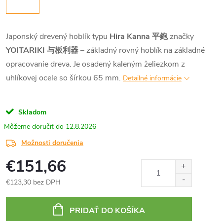
Japonský drevený hoblík typu
Hira Kanna 平鉋
značky
YOITARIKI 与板利器
– základný rovný hoblík na základné
opracovanie dreva. Je osadený kaleným želiezkom z
uhlíkovej ocele so šírkou 65 mm.
Detailné informácie
Skladom
12.8.2026
Možnosti doručenia
€151,66
€123,30 bez DPH
Jednotková
cena:
PRIDAŤ DO KOŠÍKA