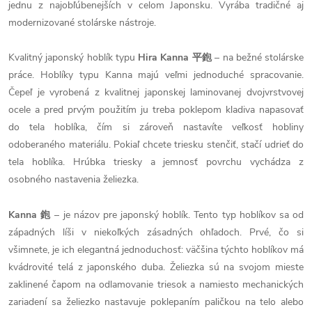
jednu z najobľúbenejších v celom Japonsku. Vyrába tradičné aj
modernizované stolárske nástroje.
Kvalitný japonský hoblík typu
Hira Kanna 平鉋
– na bežné stolárske
práce. Hoblíky typu Kanna majú veľmi jednoduché spracovanie.
Čepeľ je vyrobená z kvalitnej japonskej laminovanej dvojvrstvovej
ocele a pred prvým použitím ju treba poklepom kladiva napasovať
do tela hoblíka, čím si zároveň nastavíte veľkosť hobliny
odoberaného materiálu. Pokiaľ chcete triesku stenčiť, stačí udrieť do
tela hoblíka. Hrúbka triesky a jemnosť povrchu vychádza z
osobného nastavenia želiezka.
Kanna 鉋
– je názov pre japonský hoblík. Tento typ hoblíkov sa od
západných líši v niekoľkých zásadných ohľadoch. Prvé, čo si
všimnete, je ich elegantná jednoduchosť: väčšina týchto hoblíkov má
kvádrovité telá z japonského duba. Želiezka sú na svojom mieste
zaklinené čapom na odlamovanie triesok a namiesto mechanických
zariadení sa želiezko nastavuje poklepaním paličkou na telo alebo