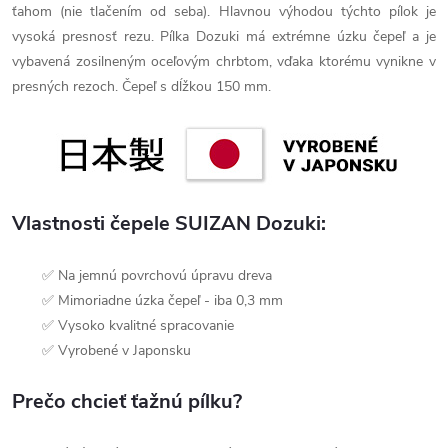
ťahom (nie tlačením od seba). Hlavnou výhodou týchto pílok je
vysoká presnosť rezu. Pílka Dozuki má extrémne úzku čepeľ a je
vybavená zosilneným oceľovým chrbtom, vďaka ktorému vynikne v
presných rezoch. Čepeľ s dĺžkou 150 mm.
Vlastnosti čepele SUIZAN Dozuki:
✅ Na jemnú povrchovú úpravu dreva
✅ Mimoriadne úzka čepeľ - iba 0,3 mm
✅ Vysoko kvalitné spracovanie
✅ Vyrobené v Japonsku
Prečo chcieť ťažnú pílku?