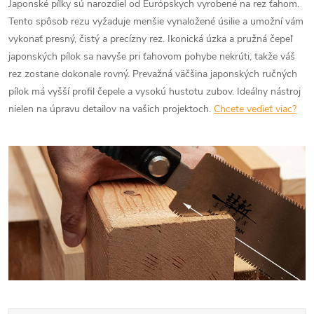
Japonské pílky sú narozdiel od Európskych vyrobené na rez ťahom.
Tento spôsob rezu vyžaduje menšie vynaložené úsilie a umožní vám
vykonať presný, čistý a precízny rez. Ikonická úzka a pružná čepeľ
japonských pílok sa navyše pri ťahovom pohybe nekrúti, takže váš
rez zostane dokonale rovný. Prevažná väčšina japonských ručných
pílok má vyšší profil čepele a vysokú hustotu zubov. Ideálny nástroj
nielen na úpravu detailov na vašich projektoch.
Chcete vedieť viac?