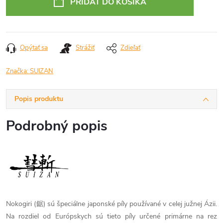
PRIDAŤ DO KOŠÍKA
Opýtať sa
Strážiť
Zdieľať
Značka:
SUIZAN
Popis produktu
Podrobný popis
Nokogiri (鋸) sú špeciálne japonské píly používané v celej južnej Ázii.
Na rozdiel od Európskych sú tieto píly určené primárne na rez