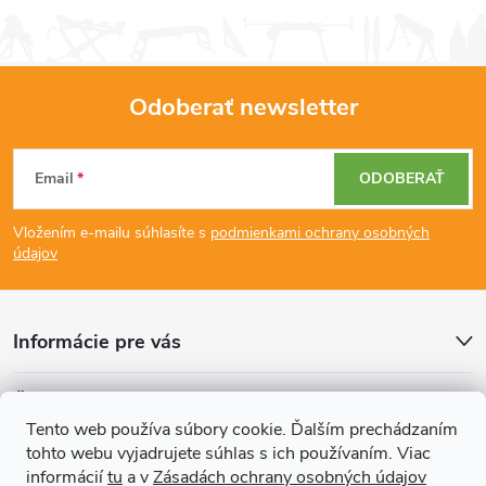
Odoberať newsletter
Z
Email
ODOBERAŤ
á
Vložením e-mailu súhlasíte s
podmienkami ochrany osobných
p
údajov
ä
Informácie pre vás
t
Články
i
Tento web používa súbory cookie. Ďalším prechádzaním
tohto webu vyjadrujete súhlas s ich používaním. Viac
Prijímame online platby
e
informácií
tu
a v
Zásadách ochrany osobných údajov