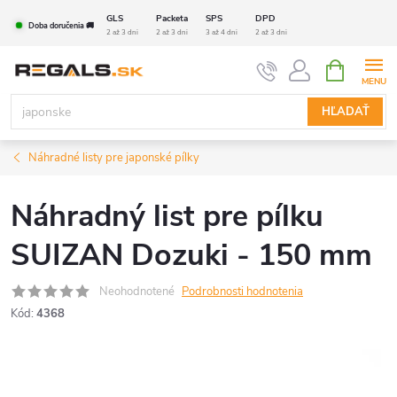
Prejsť
GLS
Packeta
SPS
DPD
Doba doručenia 🚚
na
2 až 3 dni
2 až 3 dni
3 až 4 dni
2 až 3 dni
obsah
NÁKUPN
KOŠÍK
HĽADAŤ
Náhradné listy pre japonské pílky
Náhradný list pre pílku
SUIZAN Dozuki - 150 mm
Neohodnotené
Podrobnosti hodnotenia
Kód:
4368