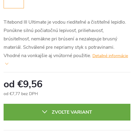
Titebond III Ultimate je vodou riediteľné a čistiteľné lepidlo.
Ponúkne silnú počiatočnú lepivosť, priliehavosť,
brúsiteľnosť, nemäkne pri brúsení a nezalepuje brusný
materiál. Schválené pre nepriamy styk s potravinami.
Vhodné na vonkajšie aj vnútorné použitie.
Detailné informácie
od
€9,56
od
€7,77
bez DPH
Jednotková
cena:
ZVOĽTE VARIANT