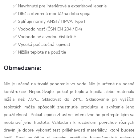
✅ Navrhnuté pre interiérové a exteriérové lepenie
✅ Dlhšia otvorená montážna doba spoja
✅ Splňuje normy ANSI / HPVA Type I
✅ Vodoodolnosť (ČSN EN 204 / D4)
✅ Vodoodolné a vodou čistiteľné
✅ Vysoká počiatočná lepivosť
✅ Nižšia teplota na použitie
Obmedzenia:
Nie je určené na trvalé ponorenie vo vode. Nie je určené na nosné
konštrukcie. Nepoužívajte, pokiaľ je teplota lepidla alebo materiálu
nižšia než 7,5°C. Skladovať do 24°C. Skladovanie pri vyšších
teplotách môže spôsobiť zhustnutie produktu a skrátenie jeho
použiteľnosti. Pokiaľ lepidlo zhustne, intenzívne ho pretrepte kým sa
neobnoví jeho hustota. Vzhľadom k rozdielom povrchov rôznych
drevín je dobré vykonať test priliehavosti materiálov, ktoré budete
lepiť. Pred použitím si prosím prečítajte bezpečnostné pokyny.