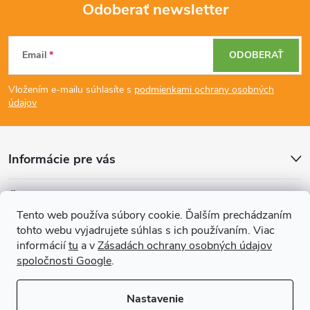
Odoberať newsletter
Z
Email
ODOBERAŤ
á
Vložením e-mailu súhlasíte s
podmienkami ochrany osobných
p
údajov
ä
Informácie pre vás
t
Články
i
Tento web používa súbory cookie. Ďalším prechádzaním
tohto webu vyjadrujete súhlas s ich používaním. Viac
Prijímame online platby
e
informácií
tu
a v
Zásadách ochrany osobných údajov
spoločnosti Google
.
Nastavenie