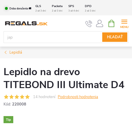
Prejsť
GLS
Packeta
SPS
DPD
Doba doručenia 🚚
na
2 až 3 dni
2 až 3 dni
3 až 4 dni
2 až 3 dni
obsah
NÁKUPN
KOŠÍK
HĽADAŤ
Lepidlá
Lepidlo na drevo
TITEBOND III Ultimate D4
14 hodnotení
Podrobnosti hodnotenia
Kód:
220008
Tip