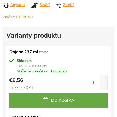
Opýtať sa
Strážiť
Zdieľať
Značka:
TITEBOND
Objem: 237 ml
220008
Skladom
EAN:
037083014136
Môžeme doručiť do
12.8.2026
€9,56
€7,77 bez DPH
DO KOŠÍKA