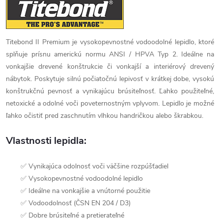
Titebond II Premium je vysokopevnostné vodoodolné lepidlo, ktoré
splňuje prísnu americkú normu ANSI / HPVA Typ 2. Ideálne na
vonkajšie drevené konštrukcie či vonkajší a interiérový drevený
nábytok. Poskytuje silnú počiatočnú lepivosť v krátkej dobe, vysokú
konštrukčnú pevnosť a vynikajúcu brúsiteľnosť. Ľahko použiteľné,
netoxické a odolné voči poveternostným vplyvom. Lepidlo je možné
ľahko očistiť pred zaschnutím vlhkou handričkou alebo škrabkou.
Vlastnosti lepidla:
✅ Vynikajúca odolnosť voči väčšine rozpúšťadiel
✅ Vysokopevnostné vodoodolné lepidlo
✅ Ideálne na vonkajšie a vnútorné použitie
✅ Vodoodolnosť (ČSN EN 204 / D3)
✅ Dobre brúsiteľné a pretierateľné