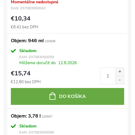
Momentálne nedostupné
EAN:
037083050042
€10,34
€8,41 bez DPH
Objem: 946 ml
220006
Skladom
EAN:
037083050059
Môžeme doručiť do
12.8.2026
€15,74
€12,80 bez DPH
DO KOŠÍKA
Objem: 3,78 l
220007
Skladom
EAN:
037083050066