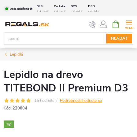
Prejsť
GLS
Packeta
SPS
DPD
Doba doručenia 🚚
na
2 až 3 dni
2 až 3 dni
3 až 4 dni
2 až 3 dni
obsah
NÁKUPN
KOŠÍK
HĽADAŤ
Lepidlá
Lepidlo na drevo
TITEBOND II Premium D3
15 hodnotení
Podrobnosti hodnotenia
Kód:
220004
Tip