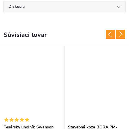
Diskusia
Súvisiaci tovar
Tesársky uholník Swanson
Stavebná koza BORA PM-