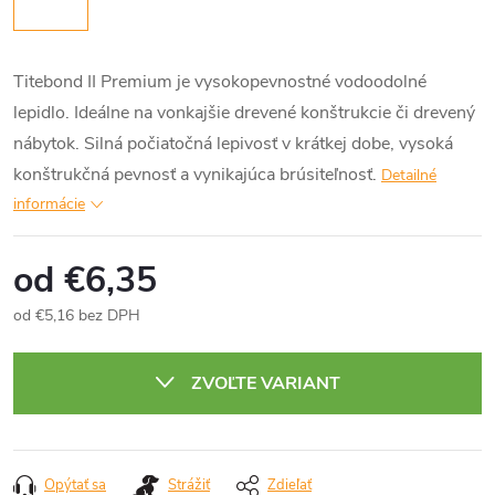
Titebond II Premium je vysokopevnostné vodoodolné
lepidlo. Ideálne na vonkajšie drevené konštrukcie či drevený
nábytok. Silná počiatočná lepivosť v krátkej dobe, vysoká
konštrukčná pevnosť a vynikajúca brúsiteľnosť.
Detailné
informácie
od
€6,35
od
€5,16
bez DPH
Jednotková
cena:
ZVOĽTE VARIANT
Opýtať sa
Strážiť
Zdieľať