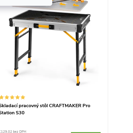
Skladací pracovný stôl CRAFTMAKER Pro
Paralel
Station S30
JORGEN
€129,02 bez DPH
€11,43 be