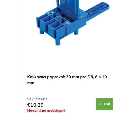
orse
Kolíkovací prípravok 30 mm pre D6, 8 a 10
mm
€8,37 bez DPH
KOŠÍKA
€10,29
DETAIL
Momentálne nedostupné