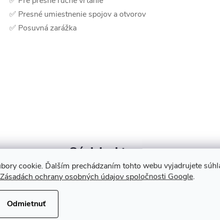
✅ Pre presné ručné vŕtanie
✅ Presné umiestnenie spojov a otvorov
✅ Posuvná zarážka
Súvisiaci tovar
bory cookie. Ďalším prechádzaním tohto webu vyjadrujete súhla
Zásadách ochrany osobných údajov spoločnosti Google
.
Odmietnuť