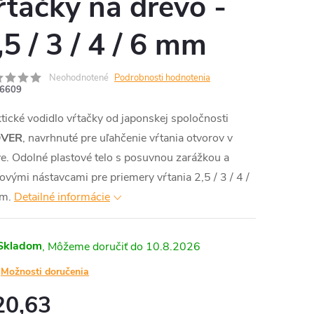
ŕtačky na drevo -
,5 / 3 / 4 / 6 mm
Neohodnotené
Podrobnosti hodnotenia
6609
tické vodidlo vŕtačky od japonskej spoločnosti
OVER
, navrhnuté pre uľahčenie vŕtania otvorov v
e. Odolné plastové telo s posuvnou zarážkou a
ovými nástavcami pre priemery vŕtania 2,5 / 3 / 4 /
m.
Detailné informácie
Skladom
10.8.2026
Možnosti doručenia
20,63