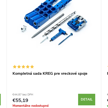
Kompletná sada KREG pre vreckové spoje
€44,87 bez DPH
€55,19
DETAIL
Momentálne nedostupné