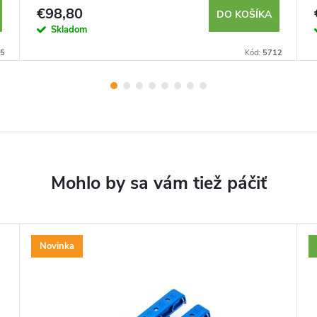
€98,80
DO KOŠÍKA
Skladom
5
Kód:
5712
Novinka