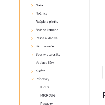
Nože
Nožnice
Rašple a pilníky
Brúsne kamene
Palice a kladivá
Skrutkovače
Svorky a zveráky
Vodiace lišty
Kliešte
Prípravky
KREG
MICROJIG
Posúvky