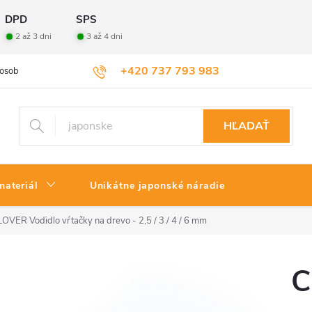
DPD
SPS
2 až 3 dni
3 až 4 dni
+420 737 793 983
osobných údajov
Veľkoobchod
Vrátenie tovaru
HĽADAŤ
materiál
Unikátne japonské náradie
OVER Vodidlo vŕtačky na drevo - 2,5 / 3 / 4 / 6 mm
C