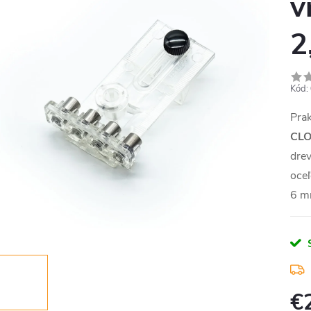
v
2
Kód:
Prak
CL
drev
oceľ
6 m
€