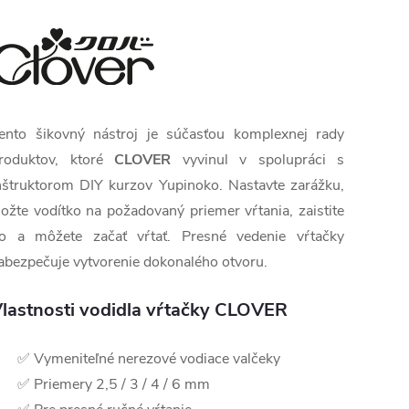
ento šikovný nástroj je súčasťou komplexnej rady
roduktov, ktoré
CLOVER
vyvinul v spolupráci s
nštruktorom DIY kurzov Yupinoko. Nastavte zarážku,
ložte vodítko na požadovaný priemer vŕtania, zaistite
o a môžete začať vŕtať. Presné vedenie vŕtačky
abezpečuje vytvorenie dokonalého otvoru.
lastnosti vodidla vŕtačky CLOVER
✅ Vymeniteľné nerezové vodiace valčeky
✅ Priemery 2,5 / 3 / 4 / 6 mm