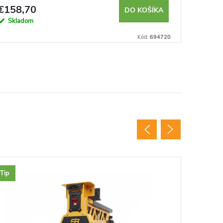
€158,70
€14,0
DO KOŠÍKA
Skladom
Sklad
Kód:
694720
Tip
Novinka