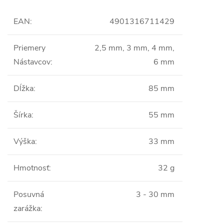
EAN
:
4901316711429
Priemery
2,5 mm, 3 mm, 4 mm,
Nástavcov
:
6 mm
Dĺžka
:
85 mm
Šírka
:
55 mm
Výška
:
33 mm
Hmotnosť
:
32 g
Posuvná
3 - 30 mm
zarážka
: