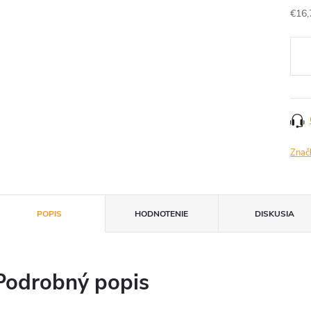
€16,
Jedn
cena
Znač
POPIS
HODNOTENIE
DISKUSIA
Podrobný popis