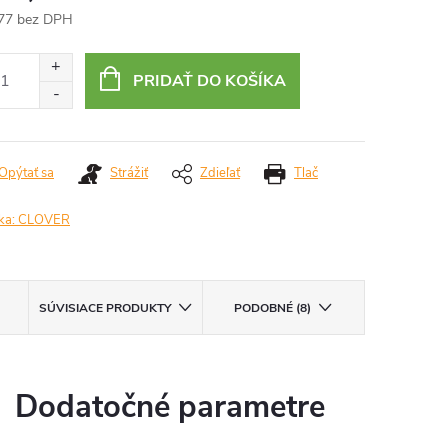
77 bez DPH
otková
:
PRIDAŤ DO KOŠÍKA
Opýtať sa
Strážiť
Zdieľať
Tlač
ka:
CLOVER
SÚVISIACE PRODUKTY
PODOBNÉ (8)
Dodatočné parametre