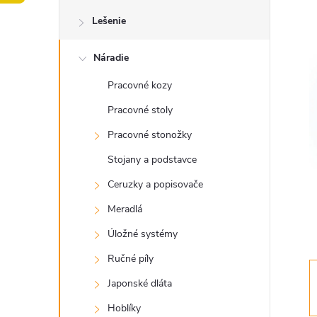
o
Lešenie
č
Náradie
n
Pracovné kozy
ý
Pracovné stoly
p
Pracovné stonožky
Stojany a podstavce
a
Ceruzky a popisovače
n
Meradlá
Úložné systémy
e
Ručné píly
l
Japonské dláta
Hoblíky