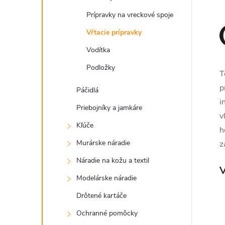
Prípravky na vreckové spoje
Vŕtacie prípravky
Vodítka
Podložky
T
p
Páčidlá
i
Priebojníky a jamkáre
v
Kľúče
h
Murárske náradie
z
Náradie na kožu a textil
V
Modelárske náradie
Drôtené kartáče
Ochranné pomôcky