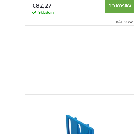
€82,27
KOŠÍKA
DO KOŠÍKA
Skladom
Kód:
692850
Kód:
69241