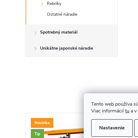
Rebríky
Ostatné náradie
Spotrebný materiál
Unikátne japonské náradie
Tento web používa sú
Viac informácií
tu
a v
Novinka
Nastavenie
Tip