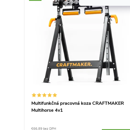
er X-
Multifunkčná pracovná koza CRAFTMAKER
Multihorse 4v1
€66,89 bez DPH