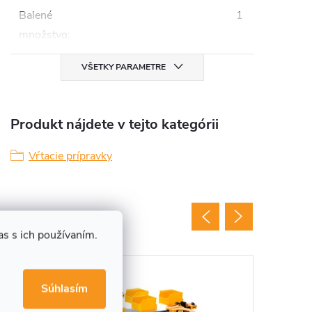
Balené
1
množstvo
:
VŠETKY PARAMETRE
Produkt nájdete v tejto kategórii
Vŕtacie prípravky
s s ich používaním.
Novinka
Akce
Súhlasím
Tip