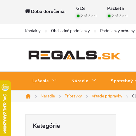
Prejsť
GLS
Packeta
🚚 Doba doručenia:
na
2 až 3 dni
2 až 3 dni
obsah
Kontakty
Obchodné podmienky
Podmienky ochrany 
Lešenie
Náradie
Spotrebný 
Náradie
Prípravky
Vŕtacie prípravky
CL
Domov
B
Preskočiť
Kategórie
kategórie