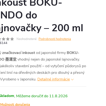
nkoust BOKU-
NDO do
ajnovačky – 200 ml
Neohodnotené
Podrobnosti hodnotenia
6144
tý
značkovací inkoust
od japonské firmy
BOKU-
DO 墨運堂
vhodný nejen do japonské lajnovačky.
jakékoliv stavební použití
–
od vytyčení půdorysů po
ení linií na dřevěných deskách pro dlouhý a přesný
 Vyrobeno v Japonsku.
Detailné informácie
Skladom
11.8.2026
Možnosti doručenia