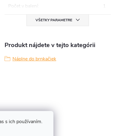
Počet v balení
:
1
VŠETKY PARAMETRE
Produkt nájdete v tejto kategórii
Náplne do brnkačiek
s s ich používaním.