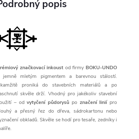
Podrobný popis
rémiový značkovací inkoust
od firmy
BOKU-UNDO
 jemně mletým pigmentem a barevnou stálostí.
kamžitě proniká do stavebních materiálů a po
aschnutí skvěle drží. Vhodný pro jakékoliv stavební
oužití – od
vytyčení půdorysů
po
značení linií
pro
louhý a přesný řez do dřeva, sádrokartonu nebo
yznačení obkladů. Skvěle se hodí pro tesaře, zedníky i
alíře.