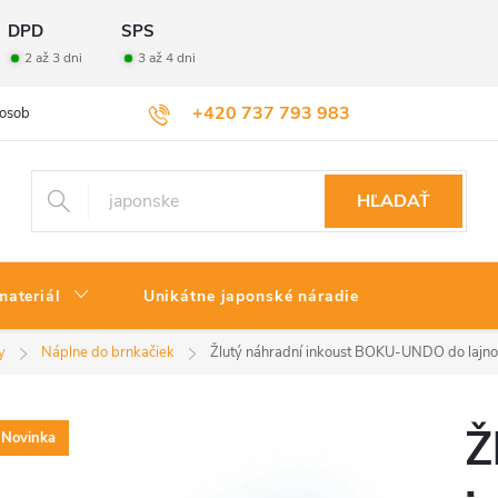
DPD
SPS
2 až 3 dni
3 až 4 dni
+420 737 793 983
osobných údajov
Veľkoobchod
Vrátenie tovaru
HĽADAŤ
materiál
Unikátne japonské náradie
y
Náplne do brnkačiek
Žlutý náhradní inkoust BOKU-UNDO do lajno
Ž
Novinka