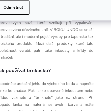
sát v roce 1805, když si Kyubei Sumiya ve městě
Odmietnuť
ara založil dílnu a obchod s tuhým inkoustem.
ětšina těchto černých hranolů se vyrábí z
orovicových sazí, které vznikají při vypalování
orovicového dřevěného uhlí. V BOKU-UNDO se snaží
 tradiční, ale i moderní pojetí výroby pro Japonsko tak
ypického produktu. Mezi další produkty, které tato
polečnost vyrábí, patří také inkousty a křídy do
rnkaček
ak používat brnkačku?
abodněte aretační jehlu do výchozího bodu a napněte
anko ke značce. Pak lanko obarvené inkoustem nebo
řídou vezmete a "brnknete" jako na strunu. Při
opadu lanka na materiál se uvolní barva a máte