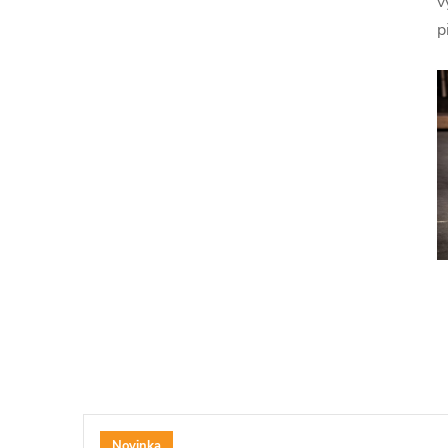
v
p
Novinka