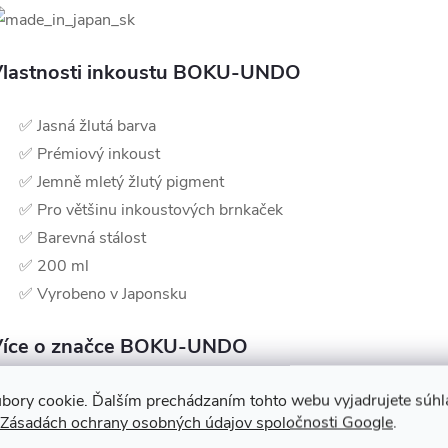
lastnosti inkoustu BOKU-UNDO
✅ Jasná žlutá barva
✅ Prémiový inkoust
✅ Jemně mletý žlutý pigment
✅ Pro většinu inkoustových brnkaček
✅ Barevná stálost
✅ 200 ml
✅ Vyrobeno v Japonsku
Více o značce BOKU-UNDO
eden z mála japonských výrobců tradičních
bory cookie. Ďalším prechádzaním tohto webu vyjadrujete súhla
Zásadách ochrany osobných údajov spoločnosti Google
.
aligrafických Sumi inkoustů začal svoji firemní historii