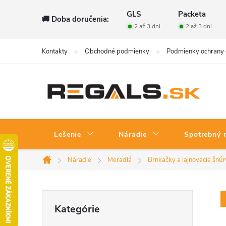
Prejsť
GLS
Packeta
🚚 Doba doručenia:
na
2 až 3 dni
2 až 3 dni
obsah
Kontakty
Obchodné podmienky
Podmienky ochrany 
Lešenie
Náradie
Spotrebný 
Náradie
Meradlá
Brnkačky a lajnovacie šnúr
Domov
B
Preskočiť
Kategórie
kategórie