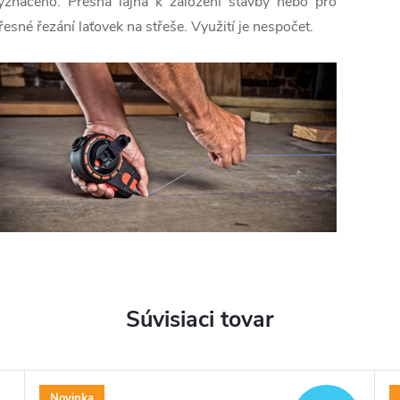
yznačeno. Přesná lajna k založení stavby nebo pro
řesné řezání laťovek na střeše. Využití je nespočet.
Súvisiaci tovar
Novinka