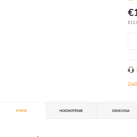
€
€11,
Jedn
cena
Znač
POPIS
HODNOTENIE
DISKUSIA