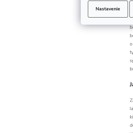
p
Nastavenie
N
V
b
b
o
t
s
b
J
Z
l
k
d