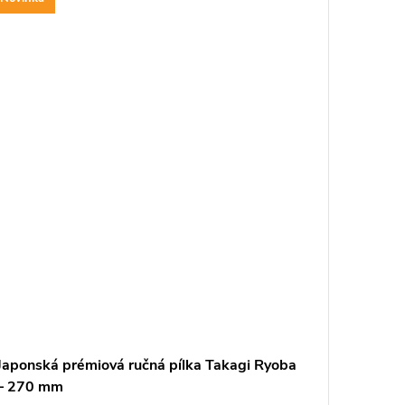
ARMO
Japonská prémiová ručná pílka Takagi Ryoba
Japonsk
– 270 mm
hybridn