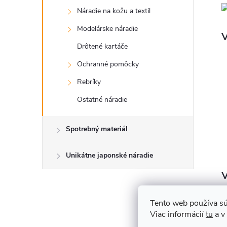
Náradie na kožu a textil
Modelárske náradie
V
Drôtené kartáče
Ochranné pomôcky
Rebríky
Ostatné náradie
Spotrebný materiál
Unikátne japonské náradie
J
Tento web používa sú
Viac informácií
tu
a v
k