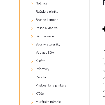
Nožnice
Rašple a pilníky
Brúsne kamene
Palice a kladivá
Skrutkovače
Svorky a zveráky
P
Vodiace lišty
s
Kliešte
O
Prípravky
z
p
Páčidlá
d
Priebojníky a jamkáre
v
Kľúče
m
Murárske náradie