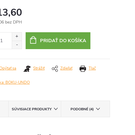
13,60
06 bez DPH
otková
:
PRIDAŤ DO KOŠÍKA
Opýtať sa
Strážiť
Zdieľať
Tlač
ka:
BOKU-UNDO
SÚVISIACE PRODUKTY
PODOBNÉ (4)