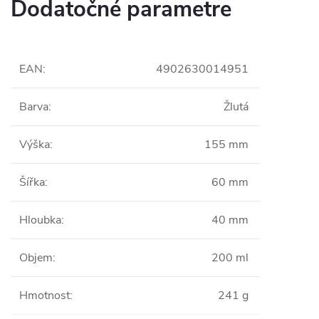
Dodatočné parametre
EAN
:
4902630014951
Barva
:
Žlutá
Výška
:
155 mm
Šířka
:
60 mm
Hloubka
:
40 mm
Objem
:
200 ml
Hmotnost
:
241 g