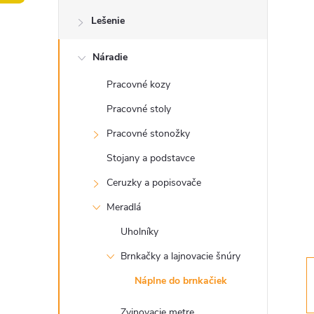
o
Lešenie
č
Náradie
n
Pracovné kozy
ý
Pracovné stoly
p
Pracovné stonožky
Stojany a podstavce
a
Ceruzky a popisovače
n
Meradlá
Uholníky
e
Brnkačky a lajnovacie šnúry
l
Náplne do brnkačiek
Zvinovacie metre