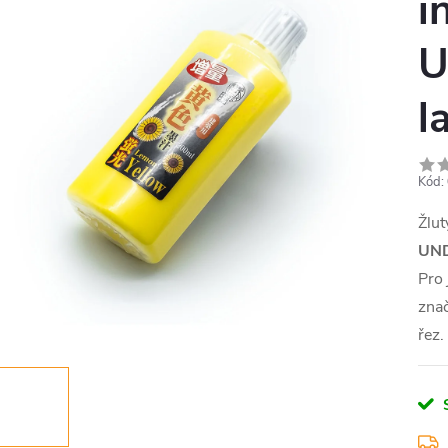
i
U
l
Kód:
Žlu
UN
Pro 
znač
řez.