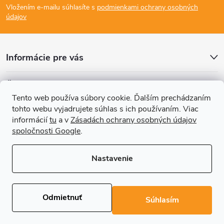
Vložením e-mailu súhlasíte s
podmienkami ochrany osobných
p
údajov
ä
Informácie pre vás
t
Články
i
Tento web používa súbory cookie. Ďalším prechádzaním
tohto webu vyjadrujete súhlas s ich používaním. Viac
Prijímame online platby
e
informácií
tu
a v
Zásadách ochrany osobných údajov
spoločnosti Google
.
Nastavenie
Copyright 2026
REGALS.sk
. Všetky práva vyhradené.
Upraviť nastavenie
cookies
Odmietnuť
Súhlasím
Vytvoril Shoptet Premium