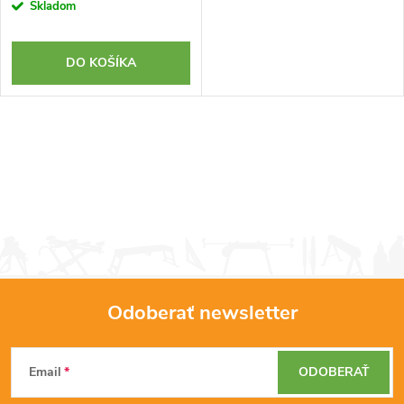
Skladom
DO KOŠÍKA
Odoberať newsletter
Z
Email
ODOBERAŤ
á