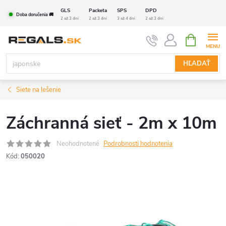
Prejsť
GLS
Packeta
SPS
DPD
Doba doručenia 🚚
na
2 až 3 dni
2 až 3 dni
3 až 4 dni
2 až 3 dni
obsah
NÁKUPN
KOŠÍK
HĽADAŤ
Siete na lešenie
Záchranná sieť - 2m x 10m
Neohodnotené
Podrobnosti hodnotenia
Kód:
050020