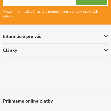
á
Vložením e-mailu súhlasíte s
podmienkami ochrany osobných
p
údajov
ä
Informácie pre vás
t
Články
i
e
Prijímame online platby