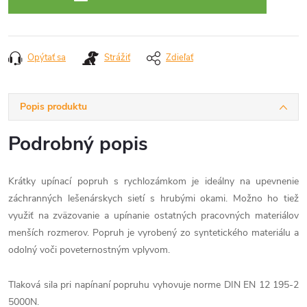
Opýtať sa
Strážiť
Zdieľať
Popis produktu
Podrobný popis
Krátky upínací popruh s rychlozámkom je ideálny na upevnenie
záchranných lešenárskych sietí s hrubými okami. Možno ho tiež
využiť na zväzovanie a upínanie ostatných pracovných materiálov
menších rozmerov. Popruh je vyrobený zo syntetického materiálu a
odolný voči poveternostným vplyvom.
Tlaková sila pri napínaní popruhu vyhovuje norme
DIN EN 12 195-2
5000N.