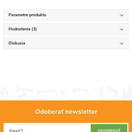
Parametre produktu
Hodnotenie (3)
Diskusia
Odoberať newsletter
Z
Email
ODOBERAŤ