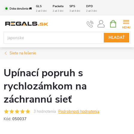
Prejsť
GLS
Packeta
SPS
DPD
Doba doručenia 🚚
na
2 až 3 dni
2 až 3 dni
3 až 4 dni
2 až 3 dni
obsah
NÁKUPN
KOŠÍK
HĽADAŤ
Siete na lešenie
Upínací popruh s
rychlozámkom na
záchrannú sieť
3 hodnotenia
Podrobnosti hodnotenia
Kód:
050037