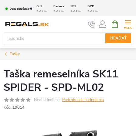
Prejsť
GLS
Packeta
SPS
DPD
Doba doručenia 🚚
na
2 až 3 dni
2 až 3 dni
3 až 4 dni
2 až 3 dni
obsah
NÁKUPN
KOŠÍK
HĽADAŤ
Tašky
Taška remeselníka SK11
SPIDER - SPD-ML02
Neohodnotené
Podrobnosti hodnotenia
Kód:
19014