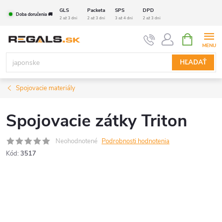
Prejsť
GLS
Packeta
SPS
DPD
Doba doručenia 🚚
na
2 až 3 dni
2 až 3 dni
3 až 4 dni
2 až 3 dni
obsah
NÁKUPN
KOŠÍK
HĽADAŤ
Spojovacie materiály
Spojovacie zátky Triton
Neohodnotené
Podrobnosti hodnotenia
Kód:
3517