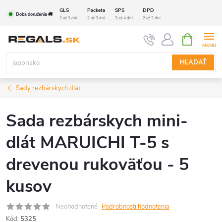
Prejsť
GLS
Packeta
SPS
DPD
Doba doručenia 🚚
na
2 až 3 dni
2 až 3 dni
3 až 4 dni
2 až 3 dni
obsah
NÁKUPN
KOŠÍK
HĽADAŤ
Sady rezbárskych dlát
Sada rezbárskych mini-
dlát MARUICHI T-5 s
drevenou rukoväťou - 5
kusov
Neohodnotené
Podrobnosti hodnotenia
Kód:
5325