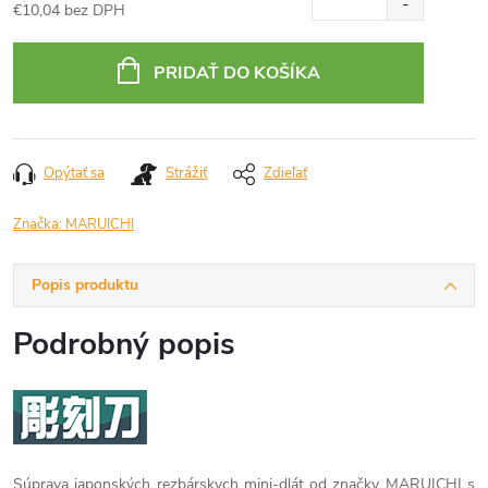
€10,04 bez DPH
Jednotková
cena:
PRIDAŤ DO KOŠÍKA
Opýtať sa
Strážiť
Zdieľať
Značka:
MARUICHI
Popis produktu
Podrobný popis
Súprava japonských rezbárskych mini-dlát od značky MARUICHI s