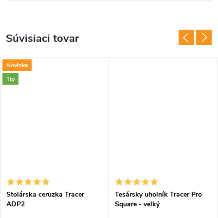
Súvisiaci tovar
Novinka
Tip
Stolárska ceruzka Tracer
Tesársky uholník Tracer Pro
ADP2
Square - veľký