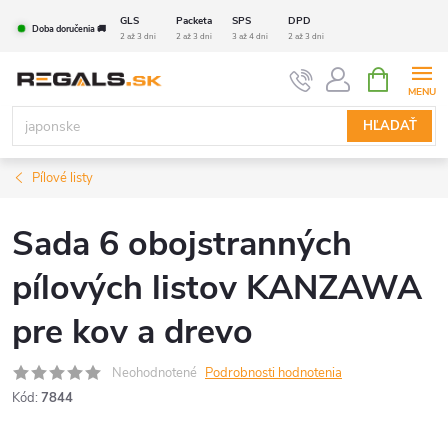
Prejsť
GLS
Packeta
SPS
DPD
Doba doručenia 🚚
na
2 až 3 dni
2 až 3 dni
3 až 4 dni
2 až 3 dni
obsah
NÁKUPN
KOŠÍK
HĽADAŤ
Pílové listy
Sada 6 obojstranných
pílových listov KANZAWA
pre kov a drevo
Neohodnotené
Podrobnosti hodnotenia
Kód:
7844