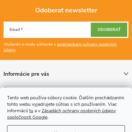
Odoberať newsletter
Z
Email
ODOBERAŤ
á
Vložením e-mailu súhlasíte s
podmienkami ochrany osobných
p
údajov
ä
Informácie pre vás
t
Články
i
Tento web používa súbory cookie. Ďalším prechádzaním
tohto webu vyjadrujete súhlas s ich používaním. Viac
Prijímame online platby
e
informácií
tu
a v
Zásadách ochrany osobných údajov
spoločnosti Google
.