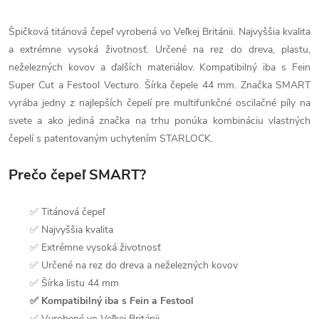
Špičková titánová čepeľ vyrobená vo Veľkej Británii. Najvyššia kvalita
a extrémne vysoká životnosť. Určené na rez do dreva, plastu,
neželezných kovov a ďalších materiálov. Kompatibilný iba s Fein
Super Cut a Festool Vecturo. Šírka čepele 44 mm. Značka SMART
vyrába jedny z najlepších čepelí pre multifunkčné oscilačné píly na
svete a ako jediná značka na trhu ponúka kombináciu vlastných
čepelí s patentovaným uchytením STARLOCK.
Prečo čepeľ SMART?
✅ Titánová čepeľ
✅ Najvyššia kvalita
✅ Extrémne vysoká životnosť
✅ Určené na rez do dreva a neželezných kovov
✅ Šírka listu 44 mm
✅ Kompatibilný iba s Fein a Festool
✅ Vyrobené vo Veľkej Británii