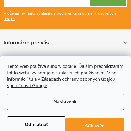
á
Vložením e-mailu súhlasíte s
podmienkami ochrany osobných
p
údajov
ä
Informácie pre vás
t
Články
i
Tento web používa súbory cookie. Ďalším prechádzaním
tohto webu vyjadrujete súhlas s ich používaním. Viac
Prijímame online platby
e
informácií
tu
a v
Zásadách ochrany osobných údajov
spoločnosti Google
.
Nastavenie
Copyright 2026
REGALS.sk
. Všetky práva vyhradené.
Upraviť nastavenie
cookies
Odmietnuť
Súhlasím
Vytvoril Shoptet Premium