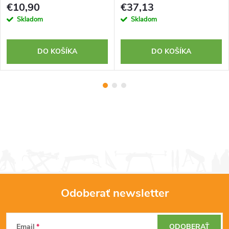
€10,90
€37,13
Skladom
Skladom
DO KOŠÍKA
DO KOŠÍKA
Odoberať newsletter
Z
Email
ODOBERAŤ