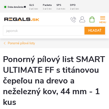
Prejsť
GLS
Packeta
SPS
DPD
Doba doručenia 🚚
na
2 až 3 dni
2 až 3 dni
3 až 4 dni
2 až 3 dni
obsah
NÁKUPN
KOŠÍK
HĽADAŤ
Ponorné pílové listy
Ponorný pílový list SMART
ULTIMATE FF s titánovou
čepeľou na drevo a
neželezný kov, 44 mm - 1
kus