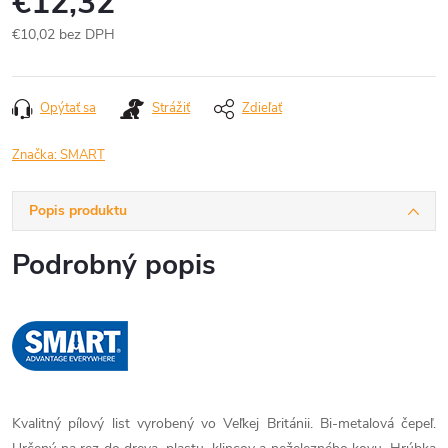
€12,32
€10,02 bez DPH
Jednotková
cena:
Opýtať sa
Strážiť
Zdieľať
Značka:
SMART
Popis produktu
Podrobný popis
Kvalitný pílový list vyrobený vo Veľkej Británii. Bi-metalová čepeľ.