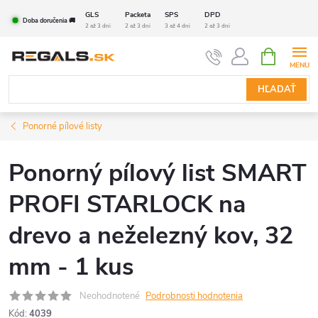
Prejsť
GLS
Packeta
SPS
DPD
Doba doručenia 🚚
na
2 až 3 dni
2 až 3 dni
3 až 4 dni
2 až 3 dni
obsah
NÁKUPN
KOŠÍK
HĽADAŤ
Ponorné pílové listy
Ponorný pílový list SMART
PROFI STARLOCK na
drevo a neželezný kov, 32
mm - 1 kus
Neohodnotené
Podrobnosti hodnotenia
Kód:
4039