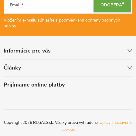
Email
ODOBERAŤ
á
Vložením e-mailu súhlasíte s
podmienkami ochrany osobných
p
údajov
ä
Informácie pre vás
t
Články
i
Prijímame online platby
e
Copyright 2026
REGALS.sk
. Všetky práva vyhradené.
Upraviť nastavenie
cookies