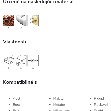
Určené na nasledujúci materiál
Vlastnosti
Kompatibilné s
AEG
Makita
Ridgid
Bosch
Metabo
Rockwell
Fein
Milwaukee
Ryobi