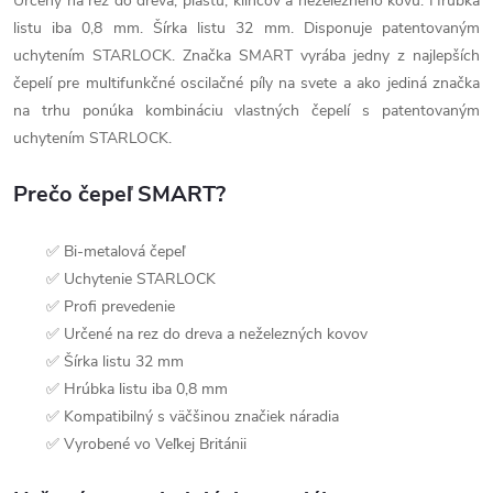
Určený na rez do dreva, plastu, klincov a neželezného kovu. Hrúbka
listu iba 0,8 mm. Šírka listu 32 mm. Disponuje patentovaným
uchytením STARLOCK. Značka SMART vyrába jedny z najlepších
čepelí pre multifunkčné oscilačné píly na svete a ako jediná značka
na trhu ponúka kombináciu vlastných čepelí s patentovaným
uchytením STARLOCK.
Prečo čepeľ SMART?
✅ Bi-metalová čepeľ
✅ Uchytenie STARLOCK
✅ Profi prevedenie
✅ Určené na rez do dreva a neželezných kovov
✅ Šírka listu 32 mm
✅ Hrúbka listu iba 0,8 mm
✅ Kompatibilný s väčšinou značiek náradia
✅ Vyrobené vo Veľkej Británii