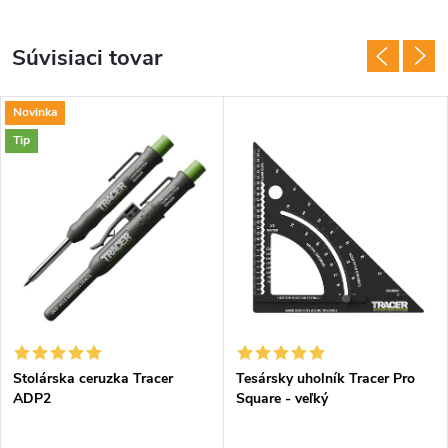
Súvisiaci tovar
Novinka
Tip
Stolárska ceruzka Tracer
Tesársky uholník Tracer Pro
ADP2
Square - veľký