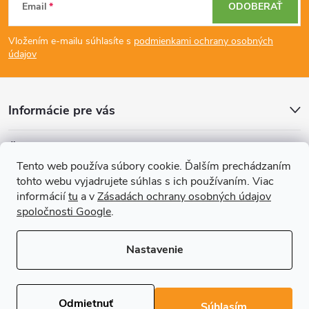
Email
ODOBERAŤ
á
Vložením e-mailu súhlasíte s
podmienkami ochrany osobných
p
údajov
ä
Informácie pre vás
t
Články
i
Tento web používa súbory cookie. Ďalším prechádzaním
tohto webu vyjadrujete súhlas s ich používaním. Viac
Prijímame online platby
e
informácií
tu
a v
Zásadách ochrany osobných údajov
spoločnosti Google
.
Nastavenie
Copyright 2026
REGALS.sk
. Všetky práva vyhradené.
Upraviť nastavenie
cookies
Odmietnuť
Súhlasím