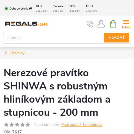
Prejsť
GLS
Packeta
SPS
DPD
Doba doručenia 🚚
na
2 až 3 dni
2 až 3 dni
3 až 4 dni
2 až 3 dni
obsah
NÁKUPN
KOŠÍK
HĽADAŤ
Uholníky
Nerezové pravítko
SHINWA s robustným
hliníkovým základom a
stupnicou - 200 mm
Neohodnotené
Podrobnosti hodnotenia
Kód:
7617