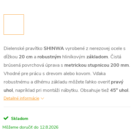
Dielenské pravítko
SHINWA
vyrobené z nerezovej ocele s
dĺžkou
20 cm
a
robustným
hliníkovým
základom
. Čistá
brúsená povrchová úprava s
metrickou stupnicou 200 mm
.
Vhodné pre prácu s drevom alebo kovom. Vďaka
robustnému a dlhému základu môžete ľahko overiť
pravý
uhol
, napríklad pri montáži nábytku. Obsahuje tiež
45° uhol
.
Detailné informácie
Skladom
12.8.2026