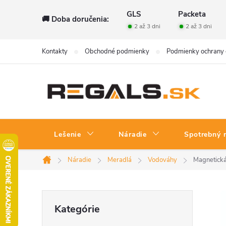
Prejsť
GLS
Packeta
🚚 Doba doručenia:
na
2 až 3 dni
2 až 3 dni
obsah
Kontakty
Obchodné podmienky
Podmienky ochrany 
Lešenie
Náradie
Spotrebný 
Náradie
Meradlá
Vodováhy
Magnetická
Domov
B
Preskočiť
Kategórie
kategórie