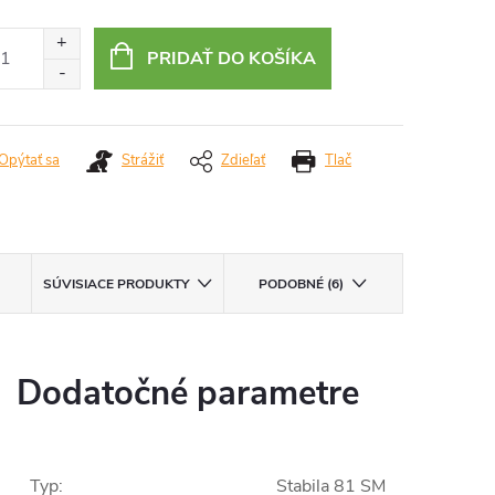
otková
:
PRIDAŤ DO KOŠÍKA
Opýtať sa
Strážiť
Zdieľať
Tlač
SÚVISIACE PRODUKTY
PODOBNÉ (6)
Dodatočné parametre
Typ
:
Stabila 81 SM