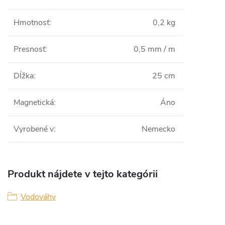
Hmotnosť
:
0,2 kg
Presnosť
:
0,5 mm / m
Dĺžka
:
25 cm
Magnetická
:
Áno
Vyrobené v
:
Nemecko
Produkt nájdete v tejto kategórii
Vodováhy