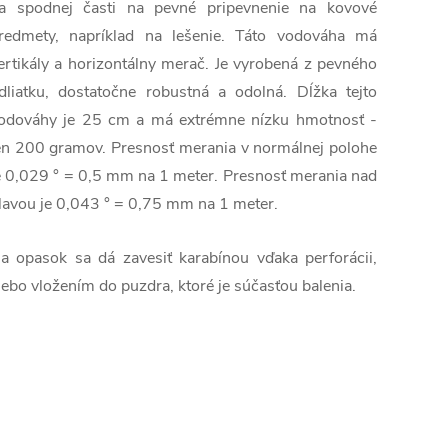
a spodnej časti na pevné pripevnenie na kovové
redmety, napríklad na lešenie. Táto vodováha má
ertikály a horizontálny merač. Je vyrobená z pevného
dliatku, dostatočne robustná a odolná. Dĺžka tejto
odováhy je 25 cm a má extrémne nízku hmotnosť -
en 200 gramov. Presnosť merania v normálnej polohe
e 0,029 ° = 0,5 mm na 1 meter. Presnosť merania nad
lavou je 0,043 ° = 0,75 mm na 1 meter.
a opasok sa dá zavesiť karabínou vďaka perforácii,
lebo vložením do puzdra, ktoré je súčasťou balenia.