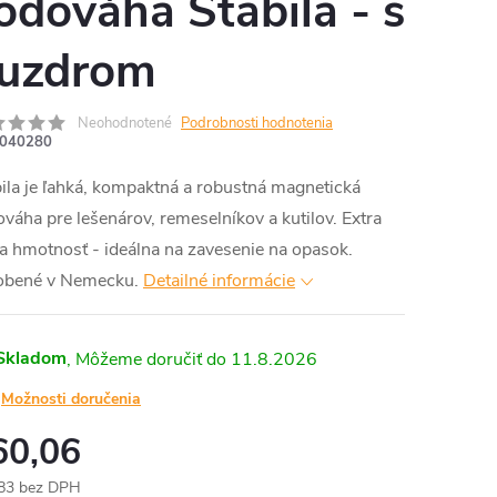
odováha Stabila - s
uzdrom
Neohodnotené
Podrobnosti hodnotenia
040280
ila je ľahká, kompaktná a robustná magnetická
váha pre lešenárov, remeselníkov a kutilov. Extra
a hmotnosť - ideálna na zavesenie na opasok.
obené v Nemecku.
Detailné informácie
Skladom
11.8.2026
Možnosti doručenia
60,06
83 bez DPH