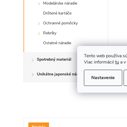
Modelárske náradie
Drôtené kartáče
Ochranné pomôcky
Rebríky
Ostatné náradie
Tento web používa sú
Spotrebný materiál
Viac informácií
tu
a v
Unikátne japonské náradie
Nastavenie
Novinka