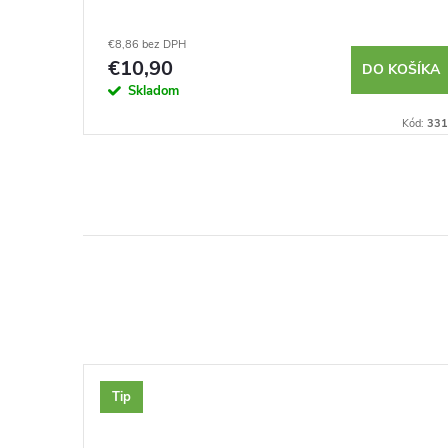
€8,86 bez DPH
€10,90
KOŠÍKA
DO KOŠÍKA
Skladom
Kód:
230035
Kód:
331
Tip