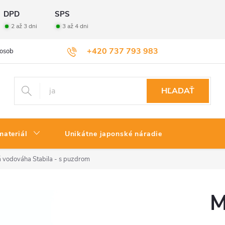
DPD
SPS
2 až 3 dni
3 až 4 dni
+420 737 793 983
osobných údajov
Veľkoobchod
Vrátenie tovaru
HĽADAŤ
materiál
Unikátne japonské náradie
 vodováha Stabila - s puzdrom
M