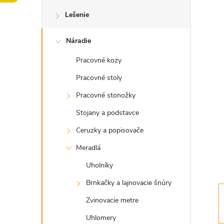
o
Lešenie
č
Náradie
n
Pracovné kozy
ý
Pracovné stoly
p
Pracovné stonožky
Stojany a podstavce
a
Ceruzky a popisovače
n
Meradlá
Uholníky
e
Brnkačky a lajnovacie šnúry
l
Zvinovacie metre
Uhlomery