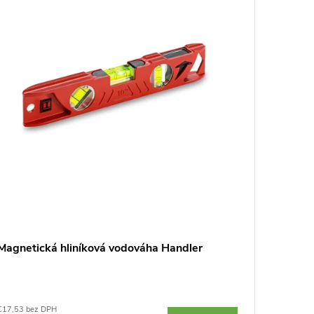
Magnetická hliníková vodováha Handler
Magneti
€17,53 bez DPH
€24,35 be