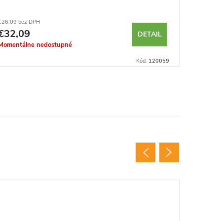
€26,09 bez DPH
€10,04 be
€32,09
€12,3
DETAIL
Momentálne nedostupné
Momentál
Kód:
120059