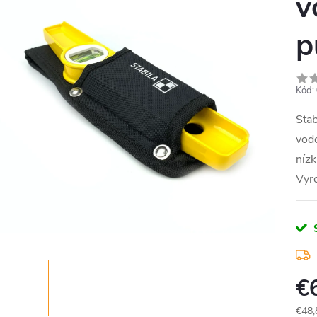
v
p
Kód:
Stab
vodo
nízk
Vyr
€
€48,