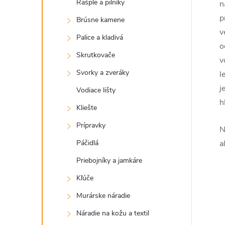
Rašple a pilníky
n
p
Brúsne kamene
v
Palice a kladivá
o
Skrutkovače
v
Svorky a zveráky
l
j
Vodiace lišty
h
Kliešte
Prípravky
N
Páčidlá
a
Priebojníky a jamkáre
Kľúče
Murárske náradie
Náradie na kožu a textil