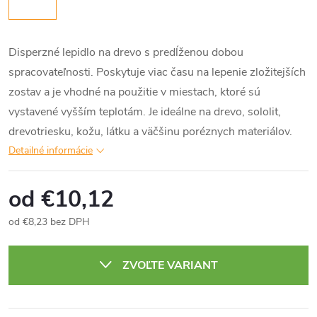
Disperzné lepidlo na drevo s predĺženou dobou
spracovateľnosti. Poskytuje viac času na lepenie zložitejších
zostav a je vhodné na použitie v miestach, ktoré sú
vystavené vyšším teplotám. Je ideálne na drevo, sololit,
drevotriesku, kožu, látku a väčšinu poréznych materiálov.
Detailné informácie
od
€10,12
od
€8,23
bez DPH
Jednotková
cena:
ZVOĽTE VARIANT