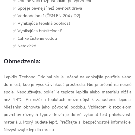
✅ Odolné voči rozpúšťadlám po vytvrdení
✅ Spoj je pevnejší než pevnosť dreva
✅ Vodoodolnosť (ČSN EN 204 / D2).
✅ Vynikajúca tepelná odolnosť
✅ Vynikajúca brúsiteľnosť'
✅ Ľahké čistenie vodou
✅ Netoxické
Obmedzenia:
Lepidlo Titebond Original nie je určené na vonkajšie použitie alebo
do miest, kde je vysoká vlhkosť prostredia. Nie je určené na nosné
spoje. Nepoužívajte, pokiaľ je teplota lepidla alebo materiálu nižšia
než 4,4°C. Pri nižších teplotách môže dôjsť k zahusteniu lepidla.
Miešaním obnovíte jeho pôvodnú podobu. Vzhľadom k rozdielom
povrchov rôznych typov drevín je dobré vykonať test priliehavosti
materiálu, ktorý budete lepiť. Prečítajte si bezpečnostné informácie.
Nevystavujte lepidlo mrazu.