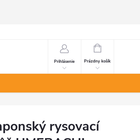
NÁKUPNÝ
KOŠÍK
Prázdny košík
Prihlásenie
aponský rysovací