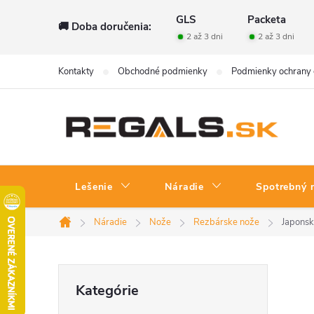
Prejsť
GLS
Packeta
🚚 Doba doručenia:
na
2 až 3 dni
2 až 3 dni
obsah
Kontakty
Obchodné podmienky
Podmienky ochrany 
Lešenie
Náradie
Spotrebný 
Náradie
Nože
Rezbárske nože
Japonsk
Domov
B
Preskočiť
Kategórie
kategórie