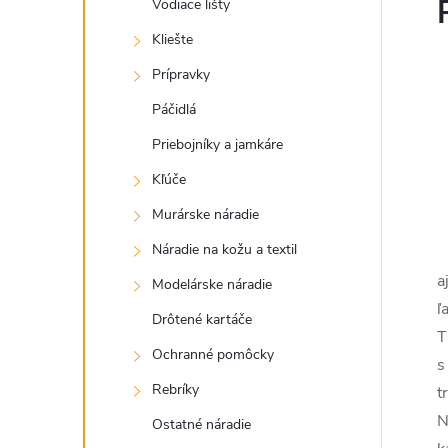
Vodiace lišty
Kliešte
Prípravky
Páčidlá
Priebojníky a jamkáre
Kľúče
Murárske náradie
Náradie na kožu a textil
a
Modelárske náradie
ľ
Drôtené kartáče
T
Ochranné pomôcky
s
Rebríky
t
N
Ostatné náradie