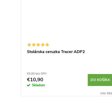
horse
Stolárska ceruzka Tracer ADP2
€8,86 bez DPH
€10,90
KOŠÍKA
DO KOŠÍKA
Skladom
Kód:
3853
Kód:
331