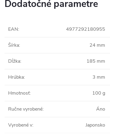
Dodatočné parametre
EAN
:
4977292180955
Šírka
:
24 mm
Dĺžka
:
185 mm
Hrúbka
:
3 mm
Hmotnosť
:
100 g
Ručne vyrobené
:
Áno
Vyrobené v
:
Japonsko