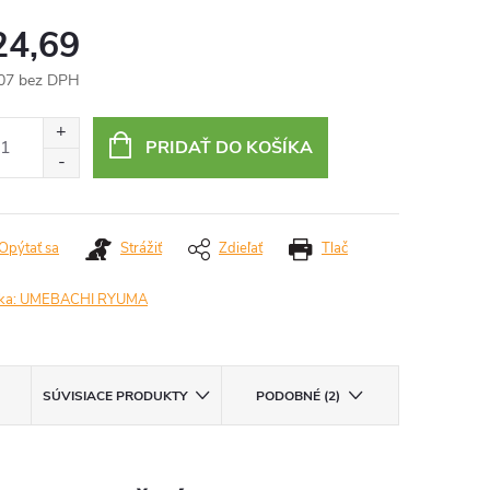
24,69
07 bez DPH
otková
:
PRIDAŤ DO KOŠÍKA
Opýtať sa
Strážiť
Zdieľať
Tlač
ka:
UMEBACHI RYUMA
SÚVISIACE PRODUKTY
PODOBNÉ (2)