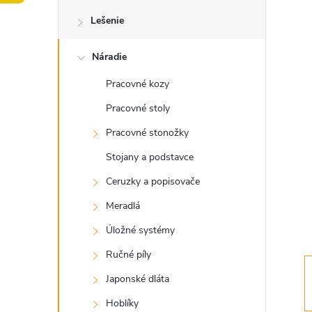
o
Lešenie
č
Náradie
n
Pracovné kozy
ý
Pracovné stoly
p
Pracovné stonožky
Stojany a podstavce
a
Ceruzky a popisovače
n
Meradlá
Úložné systémy
e
Ručné píly
l
Japonské dláta
Hoblíky