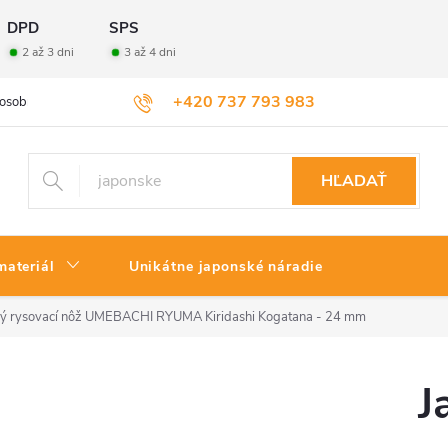
DPD
SPS
2 až 3 dni
3 až 4 dni
+420 737 793 983
osobných údajov
Veľkoobchod
Vrátenie tovaru
HĽADAŤ
materiál
Unikátne japonské náradie
ý rysovací nôž UMEBACHI RYUMA Kiridashi Kogatana - 24 mm
J