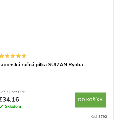
Japonská ručná pílka SUIZAN Ryoba
Prenos
€27,77 bez DPH
€153,79 b
€34,16
€189,
DO KOŠÍKA
Skladom
Sklad
Kód:
3792