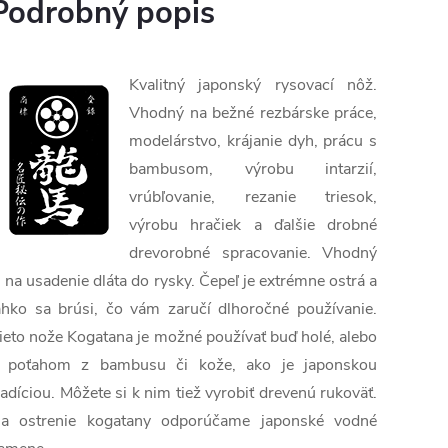
Podrobný popis
Kvalitný japonský rysovací nôž.
Vhodný na bežné rezbárske práce,
modelárstvo, krájanie dyh, prácu s
bambusom, výrobu intarzií,
vrúbľovanie, rezanie triesok,
výrobu hračiek a ďalšie drobné
drevorobné spracovanie. Vhodný
j na usadenie dláta do rysky. Čepeľ je extrémne ostrá a
ahko sa brúsi, čo vám zaručí dlhoročné používanie.
ieto nože Kogatana je možné používať buď holé, alebo
 poťahom z bambusu či kože, ako je japonskou
radíciou. Môžete si k nim tiež vyrobiť drevenú rukoväť.
a ostrenie kogatany odporúčame japonské vodné