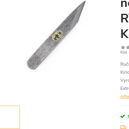
n
R
K
Kód:
Ručn
Kir
Vyro
Extr
info