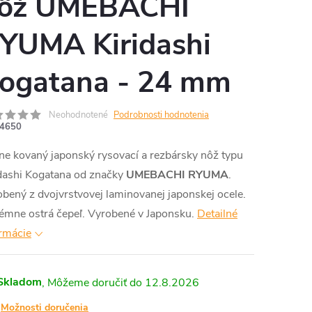
ôž UMEBACHI
YUMA Kiridashi
ogatana - 24 mm
Neohodnotené
Podrobnosti hodnotenia
4650
e kovaný japonský rysovací a rezbársky nôž typu
idashi Kogatana od značky
UMEBACHI RYUMA
.
bený z dvojvrstvovej laminovanej japonskej ocele.
émne ostrá čepeľ. Vyrobené v Japonsku.
Detailné
rmácie
Skladom
12.8.2026
Možnosti doručenia