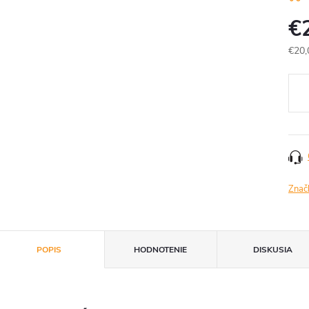
€
€20,
Jedn
cena
Znač
POPIS
HODNOTENIE
DISKUSIA