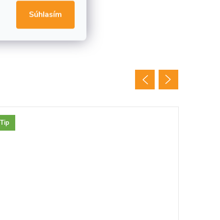
Súhlasím
Tip
Tip