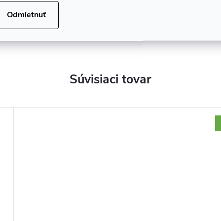
✅ Ručne vyrábané
Odmietnuť
✅ Vyrobené v Japonsku
Súvisiaci tovar