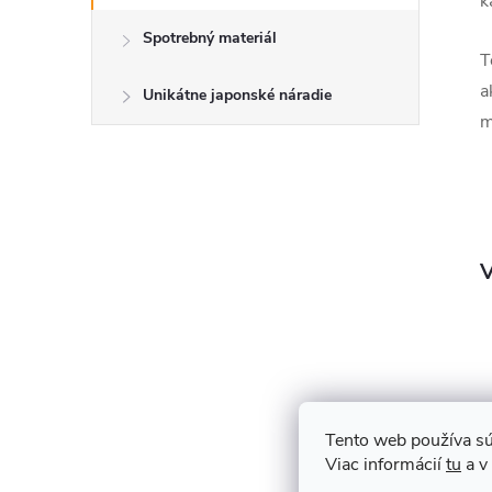
k
Spotrebný materiál
T
a
Unikátne japonské náradie
m
V
Tento web používa sú
Viac informácií
tu
a v