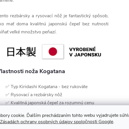
amene.
ento rezbársky a rysovací nôž je fantastický spôsob,
ko mať doma kvalitnú japonskú čepeľ bez nutnosti
íňať veľké množstvo peňazí.
lastnosti noža Kogatana
✅ Typ Kiridashi Kogatana - bez rukoväte
✅ Rysovací a rezbársky nôž
✅ Kvalitná japonská čepeľ za rozumnú cenu
✅ Na modelárstvo, rezbárske práce, vrúbľovanie a
bory cookie. Ďalším prechádzaním tohto webu vyjadrujete súhla
ďalšie
Zásadách ochrany osobných údajov spoločnosti Google
.
✅ Jednoduchý a efektívny dizajn