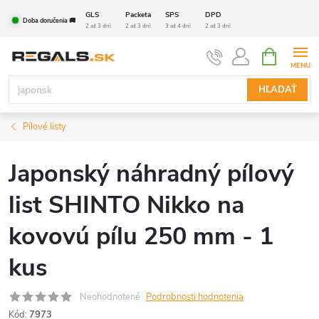
Prejsť
GLS
Packeta
SPS
DPD
Doba doručenia 🚚
na
2 až 3 dni
2 až 3 dni
3 až 4 dni
2 až 3 dni
obsah
NÁKUPN
KOŠÍK
HĽADAŤ
Pílové listy
Japonský náhradný pílový
list SHINTO Nikko na
kovovú pílu 250 mm - 1
kus
Neohodnotené
Podrobnosti hodnotenia
Kód:
7973