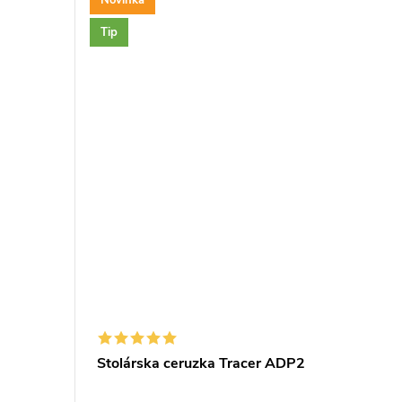
Tip
A (20
Stolárska ceruzka Tracer ADP2