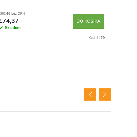
€60,46 bez DPH
€23,50 be
€74,37
€28,9
DO KOŠÍKA
Skladom
Sklad
Kód:
4479