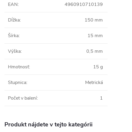
EAN
:
4960910710139
Dĺžka
:
150 mm
Šírka
:
15 mm
Výška
:
0,5 mm
Hmotnosť
:
15 g
Stupnica
:
Metrická
Počet v balení
:
1
Produkt nájdete v tejto kategórii