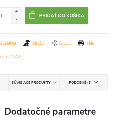
otková
:
PRIDAŤ DO KOŠÍKA
Opýtať sa
Strážiť
Zdieľať
Tlač
ka:
SHINWA
SÚVISIACE PRODUKTY
PODOBNÉ (5)
Dodatočné parametre