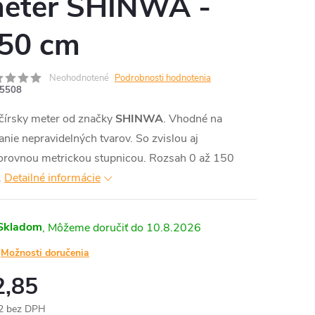
eter SHINWA -
50 cm
Neohodnotené
Podrobnosti hodnotenia
5508
čírsky meter od značky
SHINWA
. Vhodné na
nie nepravidelných tvarov. So zvislou aj
orovnou metrickou stupnicou. Rozsah 0 až 150
.
Detailné informácie
Skladom
10.8.2026
Možnosti doručenia
2,85
2 bez DPH