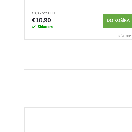
€8,86 bez DPH
€10,90
DETAIL
DO KOŠÍKA
Skladom
Kód:
3008
Kód:
331