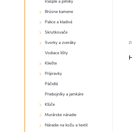
Rašple a pilníky
Brúsne kamene
Palice a kladivá
Skrutkovače
z
Svorky a zveráky
Vodiace lišty
H
Kliešte
Prípravky
Páčidlá
Priebojníky a jamkáre
Kľúče
Murárske náradie
Náradie na kožu a textil