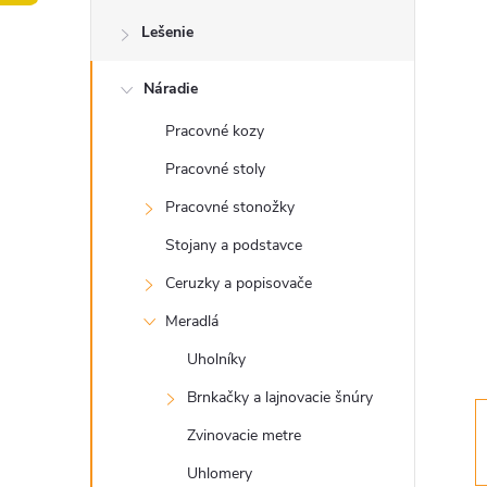
o
Lešenie
č
Náradie
n
Pracovné kozy
ý
Pracovné stoly
p
Pracovné stonožky
Stojany a podstavce
a
Ceruzky a popisovače
n
Meradlá
Uholníky
e
Brnkačky a lajnovacie šnúry
l
Zvinovacie metre
Uhlomery