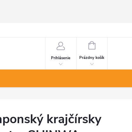
NÁKUPNÝ
KOŠÍK
Prázdny košík
Prihlásenie
aponský krajčírsky