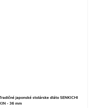
Tradičné japonské stolárske dláto SENKICHI
Japonsk
KIN - 36 mm
- 200 