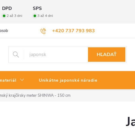
DPD
SPS
2 až 3 dni
3 až 4 dni
+420 737 793 983
osobných údajov
Veľkoobchod
Vrátenie tovaru
HĽADAŤ
materiál
Unikátne japonské náradie
nský krajčírsky meter SHINWA - 150 cm
J