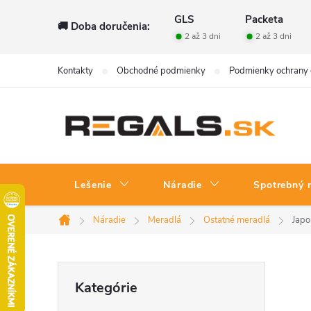
Prejsť
GLS
Packeta
🚚 Doba doručenia:
na
2 až 3 dni
2 až 3 dni
obsah
Kontakty
Obchodné podmienky
Podmienky ochrany 
Lešenie
Náradie
Spotrebný 
Náradie
Meradlá
Ostatné meradlá
Japo
Domov
B
Preskočiť
Kategórie
kategórie