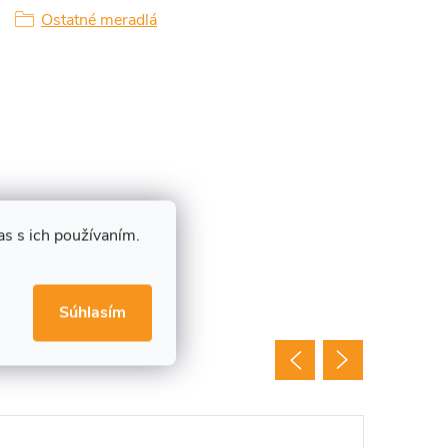
Ostatné meradlá
s s ich používaním.
Súhlasím
Tip