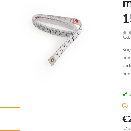
m
1
Kód:
Kraj
mera
vod
mm
€
€2,3