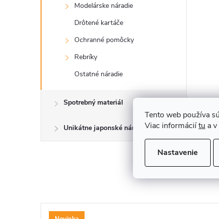
Modelárske náradie
Drôtené kartáče
Ochranné pomôcky
Rebríky
Ostatné náradie
Spotrebný materiál
Tento web používa sú
Viac informácií
tu
a v
Unikátne japonské náradie
Nastavenie
Novinka