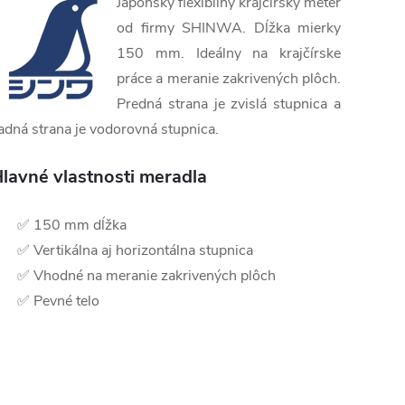
Japonský flexibilný krajčírsky meter
od firmy SHINWA. Dĺžka mierky
150 mm. Ideálny na krajčírske
práce a meranie zakrivených plôch.
Predná strana je zvislá stupnica a
adná strana je vodorovná stupnica.
lavné vlastnosti meradla
✅ 150 mm dĺžka
✅ Vertikálna aj horizontálna stupnica
✅ Vhodné na meranie zakrivených plôch
✅ Pevné telo