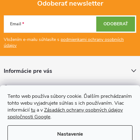
Odoberať newsletter
Z
Email
ODOBERAŤ
á
Vložením e-mailu súhlasíte s
podmienkami ochrany osobných
p
údajov
ä
Informácie pre vás
t
Články
i
Tento web používa súbory cookie. Ďalším prechádzaním
tohto webu vyjadrujete súhlas s ich používaním. Viac
Prijímame online platby
e
informácií
tu
a v
Zásadách ochrany osobných údajov
spoločnosti Google
.
Nastavenie