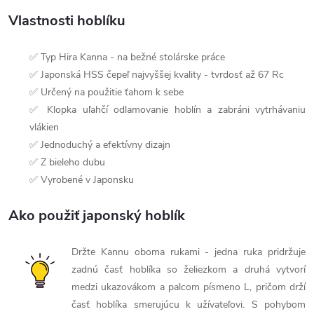
Vlastnosti hoblíku
✅ Typ Hira Kanna - na bežné stolárske práce
✅ Japonská HSS čepeľ najvyššej kvality - tvrdosť až 67 Rc
✅ Určený na použitie ťahom k sebe
✅ Klopka uľahčí odlamovanie hoblín a zabráni vytrhávaniu
vlákien
✅ Jednoduchý a efektívny dizajn
✅ Z bieleho dubu
✅ Vyrobené v Japonsku
Ako použiť japonský hoblík
Držte Kannu oboma rukami - jedna ruka pridržuje
zadnú časť hoblíka so želiezkom a druhá vytvorí
medzi ukazovákom a palcom písmeno L, pričom drží
časť hoblíka smerujúcu k užívateľovi. S pohybom