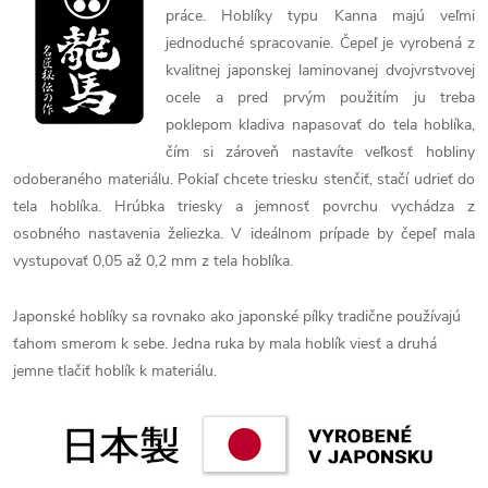
práce. Hoblíky typu Kanna majú veľmi
jednoduché spracovanie. Čepeľ je vyrobená z
kvalitnej japonskej laminovanej dvojvrstvovej
ocele a pred prvým použitím ju treba
poklepom kladiva napasovať do tela hoblíka,
čím si zároveň nastavíte veľkosť hobliny
odoberaného materiálu. Pokiaľ chcete triesku stenčiť, stačí udrieť do
tela hoblíka. Hrúbka triesky a jemnosť povrchu vychádza z
osobného nastavenia želiezka. V ideálnom prípade by čepeľ mala
vystupovať 0,05 až 0,2 mm z tela hoblíka.
Japonské hoblíky sa rovnako ako japonské pílky tradične používajú
ťahom smerom k sebe. Jedna ruka by mala hoblík viesť a druhá
jemne tlačiť hoblík k materiálu.