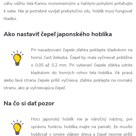
váhy vášho tela Kannu rovnomernými a tiahlymi pohybmi priťahujte
k sebe. Nie je potrebné vyvíjať prebytočnú silu, hoblík musí fungovať
hladko.
Ako nastaviť čepeľ japonského hoblíka
Pri nasadzovaní čepele zľahka poklepte kladivkom na
hornú časť želiezka. Čepeľ by mala vyčnievať približne
o 0,05 až 0,2 mm. Pri vyberaní čepele zľahka udrite
kladivkom do horných rohov tela hoblíka. Ak pravá
alebo ľavá strana čepele príliš vyčnieva, zľahka poklepte na rovnakú
stranu, ako je vyčnievajúca čepeľ.
Na čo si dať pozor
Hoci japonský hoblík nie je náročný nástroj, pre
správnu funkciu hoblíka majte na pamäti, že musíte
hobľovať v smere vlákien dreva a čepeľ nesmie príliš