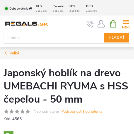
Prejsť
GLS
Packeta
SPS
DPD
Doba doručenia 🚚
na
2 až 3 dni
2 až 3 dni
3 až 4 dni
2 až 3 dni
obsah
NÁKUPN
KOŠÍK
HĽADAŤ
Veľké
Japonský hoblík na drevo
UMEBACHI RYUMA s HSS
čepeľou - 50 mm
Neohodnotené
Podrobnosti hodnotenia
Kód:
4563