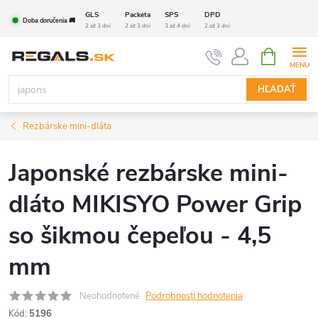
Prejsť
GLS
Packeta
SPS
DPD
Doba doručenia 🚚
na
2 až 3 dni
2 až 3 dni
3 až 4 dni
2 až 3 dni
obsah
NÁKUPN
KOŠÍK
HĽADAŤ
Rezbárske mini-dláta
Japonské rezbárske mini-
dláto MIKISYO Power Grip
so šikmou čepeľou - 4,5
mm
Neohodnotené
Podrobnosti hodnotenia
Kód:
5196