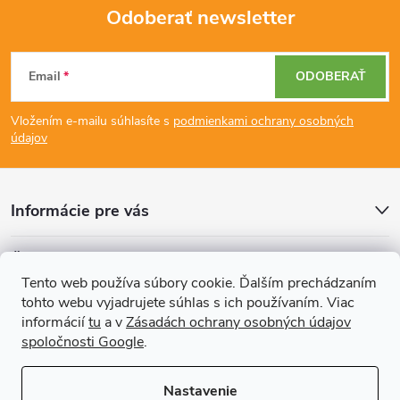
Odoberať newsletter
Z
Email
ODOBERAŤ
á
Vložením e-mailu súhlasíte s
podmienkami ochrany osobných
p
údajov
ä
Informácie pre vás
t
Články
i
Tento web používa súbory cookie. Ďalším prechádzaním
tohto webu vyjadrujete súhlas s ich používaním. Viac
Prijímame online platby
e
informácií
tu
a v
Zásadách ochrany osobných údajov
spoločnosti Google
.
Nastavenie