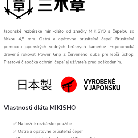
Japonské rezbárske mini-dláto od značky MIKISYO s čepeľou so
šírkou 4,5 mm. Ostrá a opätovne brúsiteľná čepeľ. Brúsiteľné
pomocou japonských vodných brúsnych kameňov. Ergonomická
drevená rukoväť Power Grip z červeného duba pre lepší úchop.
Plastová čiapočka ochráni čepeľ aj užívateľa pred poškodením.
Vlastnosti dláta MIKISHO
✅ Na bežné rezbárske použitie
✅ Ostrá a opätovne brúsiteľná čepeľ