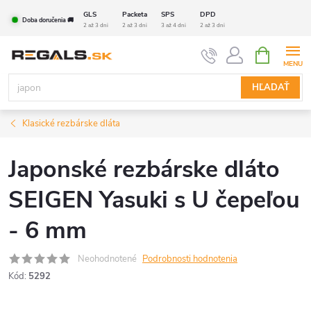
Prejsť
GLS
Packeta
SPS
DPD
Doba doručenia 🚚
na
2 až 3 dni
2 až 3 dni
3 až 4 dni
2 až 3 dni
obsah
NÁKUPN
KOŠÍK
HĽADAŤ
Klasické rezbárske dláta
Japonské rezbárske dláto
SEIGEN Yasuki s U čepeľou
- 6 mm
Neohodnotené
Podrobnosti hodnotenia
Kód:
5292