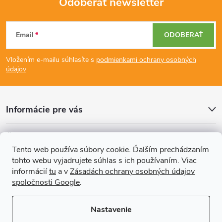
Odoberať newsletter
Z
Email
ODOBERAŤ
á
Vložením e-mailu súhlasíte s
podmienkami ochrany osobných
p
údajov
ä
Informácie pre vás
t
Články
i
Tento web používa súbory cookie. Ďalším prechádzaním
tohto webu vyjadrujete súhlas s ich používaním. Viac
Prijímame online platby
e
informácií
tu
a v
Zásadách ochrany osobných údajov
spoločnosti Google
.
Nastavenie