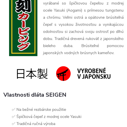
vyrábané so špičkovou čepeľou z modrej
ocele Yasuki (Aogami) s prímesou tungstenu
a chrómu. Veľmi ostrá a opätovne brúsiteľná
čepeľ s vysokou životnosťou a vynikajúcou
odolnosťou si zachová svoju ostrosť po dlhú
dobu. Tradičná drevená rukoväť z japonského
bieleho duba. Brúsiteľné pomocou
japonských vodných brúsnych kameňov.
Vlastnosti dláta SEIGEN
✅ Na bežné rezbárske použitie
✅ Špičková čepeľ z modrej ocele Yasuki
✅ Tradičná ručná výroba