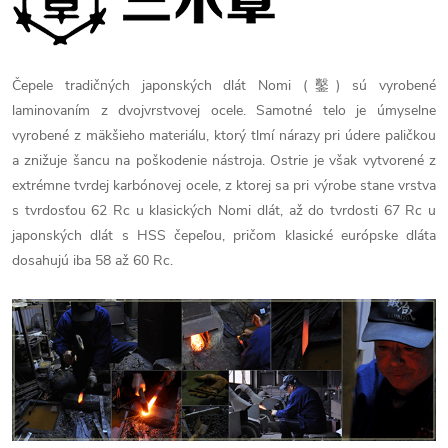
Čepele tradičných japonských dlát Nomi (鑿) sú vyrobené
laminovaním z dvojvrstvovej ocele. Samotné telo je úmyselne
vyrobené z mäkšieho materiálu, ktorý tlmí nárazy pri údere paličkou
a znižuje šancu na poškodenie nástroja. Ostrie je však vytvorené z
extrémne tvrdej karbónovej ocele, z ktorej sa pri výrobe stane vrstva
s tvrdosťou 62 Rc u klasických Nomi dlát, až do tvrdosti 67 Rc u
japonských dlát s HSS čepeľou, pričom klasické európske dláta
dosahujú iba 58 až 60 Rc.