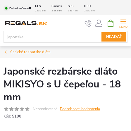
Prejsť
GLS
Packeta
SPS
DPD
Doba doručenia 🚚
na
2 až 3 dni
2 až 3 dni
3 až 4 dni
2 až 3 dni
obsah
NÁKUPN
KOŠÍK
HĽADAŤ
Klasické rezbárske dláta
Japonské rezbárske dláto
MIKISYO s U čepeľou - 18
mm
Neohodnotené
Podrobnosti hodnotenia
Kód:
5100