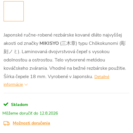
Japonské ručne-robené rezbárske kované dláto najvyššej
akosti od značky
MIKISYO
(三木章) typu Chōkokunomi (彫
刻ノミ). Laminovaná dvojvrstvová čepeľ s vysokou
odolnosťou a ostrosťou. Telo vytvorené metódou
kováčskeho zvárania. Vhodné na bežné rezbárske použitie.
Šírka čepele 18 mm. Vyrobené v Japonsku.
Detailné
informácie
Skladom
12.8.2026
Možnosti doručenia