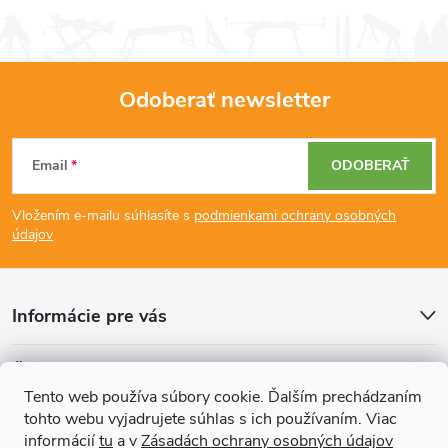
Odoberať newsletter
Z
Email
ODOBERAŤ
á
Vložením e-mailu súhlasíte s
podmienkami ochrany osobných
p
údajov
ä
Informácie pre vás
t
Články
i
Tento web používa súbory cookie. Ďalším prechádzaním
tohto webu vyjadrujete súhlas s ich používaním. Viac
Prijímame online platby
e
informácií
tu
a v
Zásadách ochrany osobných údajov