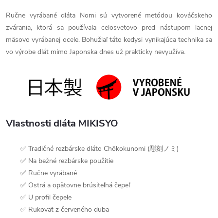
Ručne vyrábané dláta Nomi sú vytvorené metódou kováčskeho
zvárania, ktorá sa používala celosvetovo pred nástupom lacnej
mäsovo vyrábanej ocele. Bohužiaľ táto kedysi vynikajúca technika sa
vo výrobe dlát mimo Japonska dnes už prakticky nevyužíva.
Vlastnosti dláta MIKISYO
✅ Tradičné rezbárske dláto Chōkokunomi (彫刻ノミ)
✅ Na bežné rezbárske použitie
✅ Ručne vyrábané
✅ Ostrá a opätovne brúsiteľná čepeľ
✅ U profil čepele
✅ Rukoväť z červeného duba