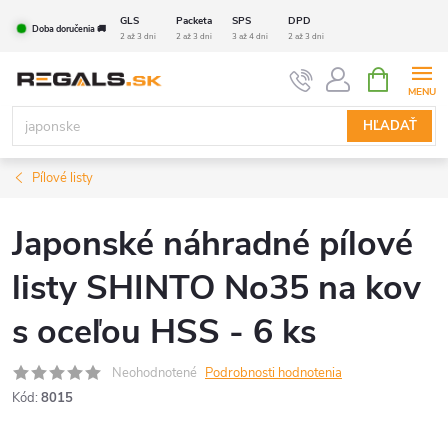
Prejsť
GLS
Packeta
SPS
DPD
Doba doručenia 🚚
na
2 až 3 dni
2 až 3 dni
3 až 4 dni
2 až 3 dni
obsah
NÁKUPN
KOŠÍK
HĽADAŤ
Pílové listy
Japonské náhradné pílové
listy SHINTO No35 na kov
s oceľou HSS - 6 ks
Neohodnotené
Podrobnosti hodnotenia
Kód:
8015