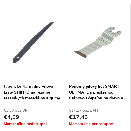
Japonské Náhradné Pílové
Ponorný pílový list SMART
Listy SHINTO na rezanie
ULTIMATE s predĺženou
tesárskych materiálov a gumy
titánovou čepeľou na drevo a
- 250 mm
neželezný kov, 32 mm - 1 kus
€3,33 bez DPH
€14,17 bez DPH
€4,09
€17,43
Momentálne nedostupné
Momentálne nedostupné